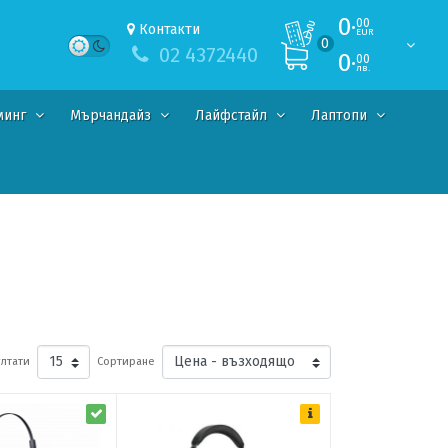
0·
00
Контакти
EUR
0
02 4372440
0·
00
лв.
минг
Мърчандайз
Лайфстайл
Лаптопи
лтати
Сортиране