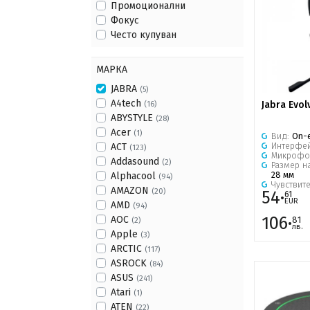
Промоционални
Фокус
Често купуван
МАРКА
JABRA
(5)
A4tech
Jabra Evol
(16)
ABYSTYLE
(28)
Acer
(1)
Вид:
On-
Интерфе
ACT
(123)
Микрофо
Addasound
(2)
Размер н
28 мм
Alphacool
(94)
Чувствит
AMAZON
(20)
54·
61
EUR
AMD
(94)
106·
AOC
81
(2)
лв.
Apple
(3)
ARCTIC
(117)
ASROCK
(84)
ASUS
(241)
Atari
(1)
ATEN
(22)