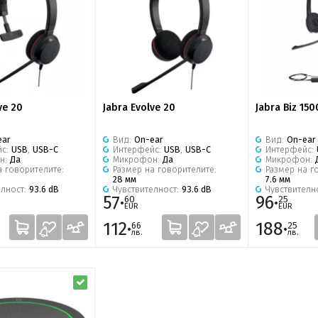
ve 20
Jabra Evolve 20
Jabra Biz 15
ear
Вид:
On-ear
Вид:
On-ear
йс:
USB
,
USB-C
Интерфейс:
USB
,
USB-C
Интерфейс:
н:
Да
Микрофон:
Да
Микрофон:
а говорителите:
Размер на говорителите:
Размер на г
28 мм
7.6 мм
елност:
93.6 dB
Чувствителност:
93.6 dB
Чувствителн
57·
96·
60
25
EUR
EUR
112·
188·
66
25
лв.
лв.