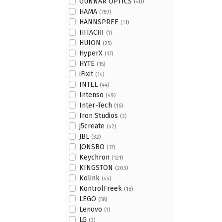
GUNNAR OPTICS
(40)
HAMA
(759)
HANNSPREE
(11)
HITACHI
(1)
HUION
(25)
HyperX
(17)
HYTE
(15)
iFixit
(14)
INTEL
(44)
Intenso
(49)
Inter-Tech
(16)
Iron Studios
(3)
j5create
(42)
JBL
(32)
JONSBO
(17)
Keychron
(121)
KINGSTON
(203)
Kolink
(44)
KontrolFreek
(18)
LEGO
(58)
Lenovo
(1)
LG
(3)