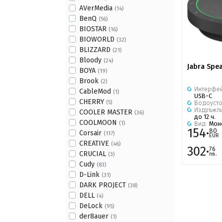
AVerMedia
(14)
BenQ
(56)
BIOSTAR
(16)
BIOWORLD
(32)
BLIZZARD
(21)
Bloody
(24)
Jabra Spea
BOYA
(19)
Brook
(2)
Интерфе
CableMod
(1)
USB-C
CHERRY
(5)
Водоуст
Издръжли
COOLER MASTER
(36)
до 12 ч.
COOLMOON
(1)
Вид:
Мон
154·
80
Corsair
(117)
EUR
CREATIVE
(46)
302·
76
CRUCIAL
лв.
(3)
Cudy
(83)
D-Link
(31)
DARK PROJECT
(38)
DELL
(4)
DeLock
(95)
der8auer
(1)