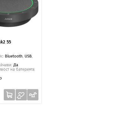
k2 55
йс:
Bluetooth
,
USB
,
ойчиви:
Да
вост на батерията:
о