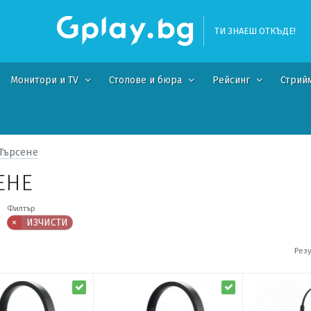
ТИ ЗНАЕШ ОТКЪДЕ!
Монитори и TV
Столове и бюра
Рейсинг
Стрий
Търсене
ЕНЕ
Филтър
×
ИЗЧИСТИ
Резу