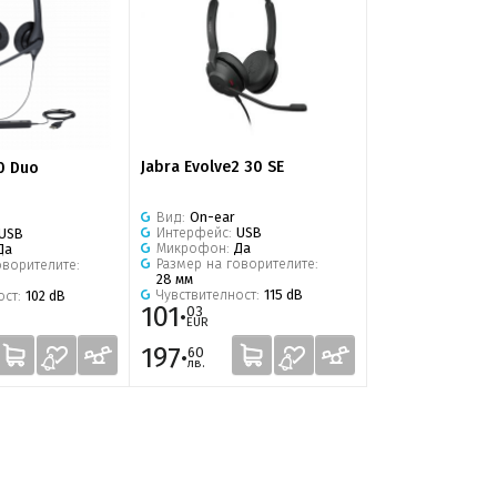
Jabra Evolve2 30 SE
00 Duo
Вид:
On-ear
Интерфейс:
USB
USB
Микрофон:
Да
Да
Размер на говорителите:
оворителите:
28 мм
Чувствителност:
115 dB
ост:
102 dB
101·
03
EUR
197·
60
лв.