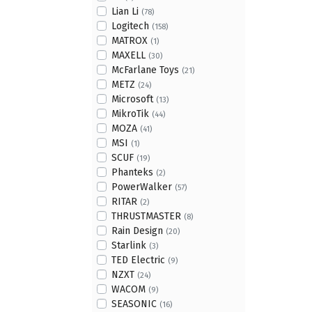
Lian Li
(78)
Logitech
(158)
MATROX
(1)
MAXELL
(30)
McFarlane Toys
(21)
METZ
(24)
Microsoft
(13)
MikroTik
(44)
MOZA
(41)
MSI
(1)
SCUF
(19)
Phanteks
(2)
PowerWalker
(57)
RITAR
(2)
THRUSTMASТER
(8)
Rain Design
(20)
Starlink
(3)
TED Electric
(9)
NZXT
(24)
WACOM
(9)
SEASONIC
(16)