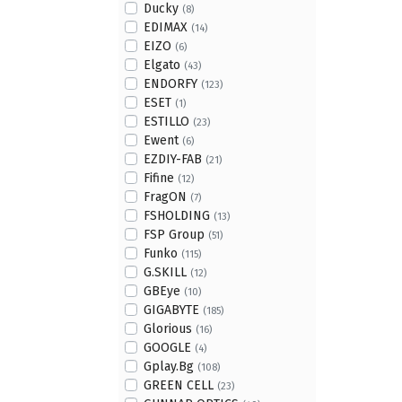
Ducky
(8)
EDIMAX
(14)
EIZO
(6)
Elgato
(43)
ENDORFY
(123)
ESET
(1)
ESTILLO
(23)
Ewent
(6)
EZDIY-FAB
(21)
Fifine
(12)
FragON
(7)
FSHOLDING
(13)
FSP Group
(51)
Funko
(115)
G.SKILL
(12)
GBEye
(10)
GIGABYTE
(185)
Glorious
(16)
GOOGLE
(4)
Gplay.Bg
(108)
GREEN CELL
(23)