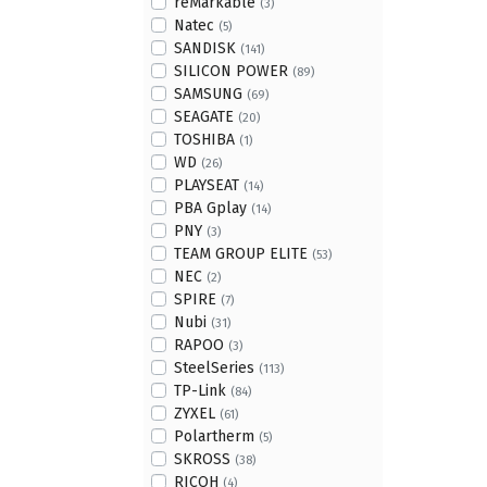
reMarkable
(3)
Natec
(5)
SANDISK
(141)
SILICON POWER
(89)
SAMSUNG
(69)
SEAGATE
(20)
TOSHIBA
(1)
WD
(26)
PLAYSEAT
(14)
PBA Gplay
(14)
PNY
(3)
TEAM GROUP ELITE
(53)
NEC
(2)
SPIRE
(7)
Nubi
(31)
RAPOO
(3)
SteelSeries
(113)
TP-Link
(84)
ZYXEL
(61)
Polartherm
(5)
SKROSS
(38)
RICOH
(4)