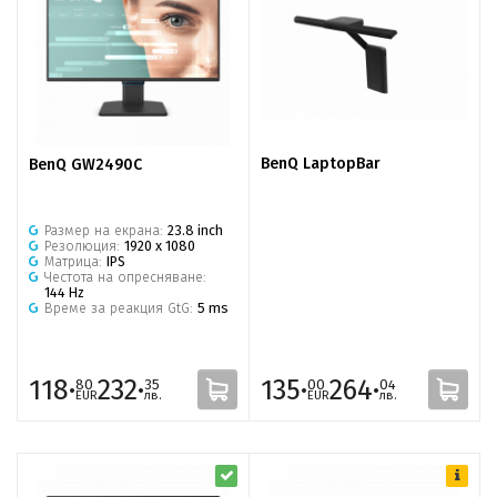
BenQ LaptopBar
BenQ GW2490C
Размер на екрана:
23.8 inch
Резолюция:
1920 x 1080
Матрица:
IPS
Честота на опресняване:
144 Hz
Време за реакция GtG:
5 ms
118·
232·
135·
264·
80
35
00
04
EUR
лв.
EUR
лв.