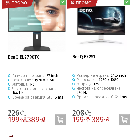
BenQ EX251
BenQ BL2790TC
Размер на екрана:
24.5 inch
Размер на екрана:
27 inch
Резолюция:
1920 x 1080
Резолюция:
1920 x 1080
Матрица:
IPS
Матрица:
IPS
Честота на опресняване:
Честота на опресняване:
220 Hz
144 Hz
Време за реакция GtG:
1 ms
Време за реакция GtG:
5 ms
226·
208·
50
99
EUR
EUR
199·
389·
199·
389·
00
21
00
21
EUR
лв.
EUR
лв.