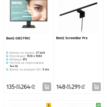
BenQ ScreenBar Pro
BenQ GW2790C
Размер на екрана:
27 inch
Резолюция:
1920 x 1080
Матрица:
IPS
Честота на опресняване:
144 Hz
Време за реакция GtG:
5 ms
135·
264·
148·
291·
00
04
99
40
EUR
лв.
EUR
лв.