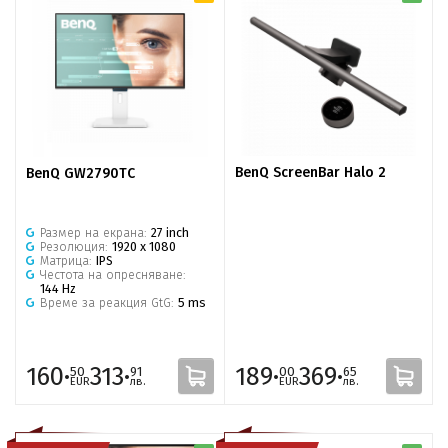
BenQ ScreenBar Halo 2
BenQ GW2790TC
Размер на екрана:
27 inch
Резолюция:
1920 x 1080
Матрица:
IPS
Честота на опресняване:
144 Hz
Време за реакция GtG:
5 ms
160·
313·
189·
369·
50
91
00
65
EUR
лв.
EUR
лв.