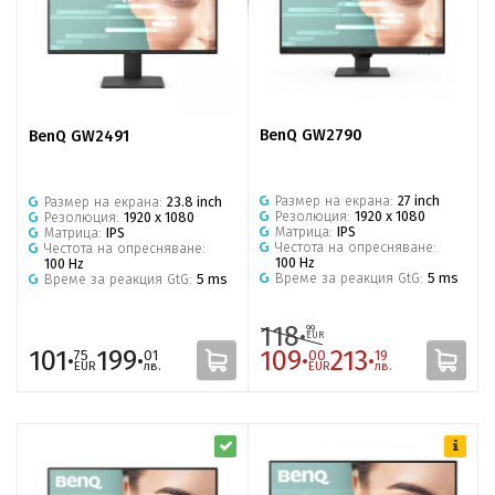
BenQ GW2790
BenQ GW2491
Размер на екрана:
27 inch
Размер на екрана:
23.8 inch
Резолюция:
1920 x 1080
Резолюция:
1920 x 1080
Матрица:
IPS
Матрица:
IPS
Честота на опресняване:
Честота на опресняване:
100 Hz
100 Hz
Време за реакция GtG:
5 ms
Време за реакция GtG:
5 ms
118·
99
EUR
101·
199·
109·
213·
75
01
00
19
EUR
лв.
EUR
лв.