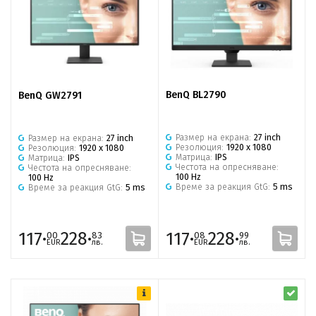
BenQ BL2790
BenQ GW2791
Размер на екрана:
27 inch
Размер на екрана:
27 inch
Резолюция:
1920 x 1080
Резолюция:
1920 x 1080
Матрица:
IPS
Матрица:
IPS
Честота на опресняване:
Честота на опресняване:
100 Hz
100 Hz
Време за реакция GtG:
5 ms
Време за реакция GtG:
5 ms
117·
228·
117·
228·
00
83
08
99
EUR
лв.
EUR
лв.