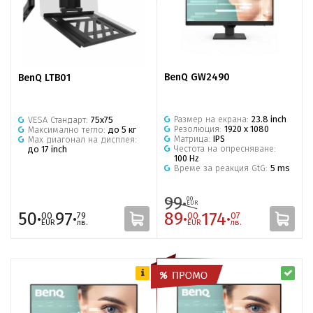
BenQ GW2490
BenQ LTB01
Размер на екрана:
23.8 inch
VESA Стандарт:
75х75
Резолюция:
1920 x 1080
Максимално тегло:
до 5 кг
Матрица:
IPS
Max диагонал на дисплея:
Честота на опресняване:
до 17 inch
100 Hz
Време за реакция GtG:
5 ms
99·
00
EUR
50·
97·
89·
174·
00
79
00
07
EUR
лв.
EUR
лв.