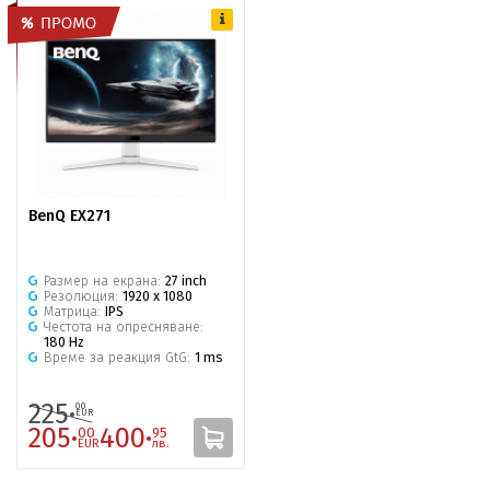
BenQ EX271
Размер на екрана:
27 inch
Резолюция:
1920 x 1080
Матрица:
IPS
Честота на опресняване:
180 Hz
Време за реакция GtG:
1 ms
225·
00
EUR
205·
400·
00
95
EUR
лв.