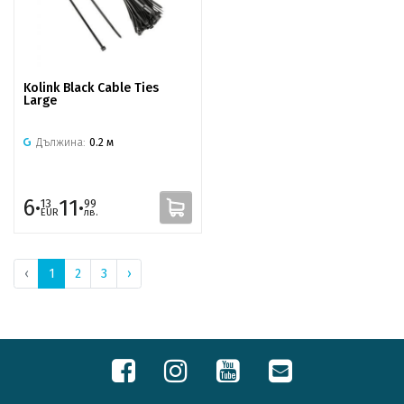
Kolink Black Cable Ties
Large
Дължина:
0.2 м
6·
11·
13
99
EUR
лв.
‹
1
2
3
›