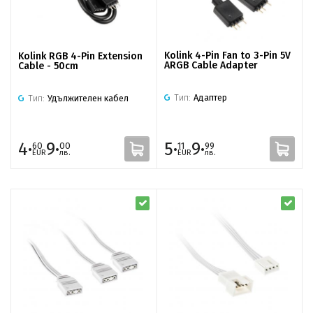
Kolink 4-Pin Fan to 3-Pin 5V
Kolink RGB 4-Pin Extension
ARGB Cable Adapter
Cable - 50cm
Тип:
Адаптер
Тип:
Удължителен кабел
4·
9·
5·
9·
60
00
11
99
EUR
лв.
EUR
лв.