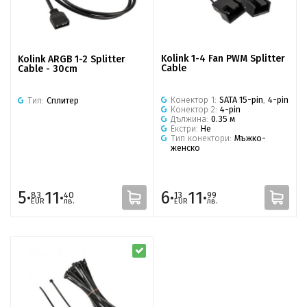
Kolink 1-4 Fan PWM Splitter
Kolink ARGB 1-2 Splitter
Cable
Cable - 30cm
Конектор 1:
SATA 15-pin
,
4-pin
Тип:
Сплитер
Конектор 2:
4-pin
Дължина:
0.35 м
Екстри:
Не
Тип конектори:
Мъжко-
женско
5·
11·
6·
11·
83
40
13
99
EUR
лв.
EUR
лв.