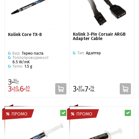
Kolink 3-Pin Corsair ARGB
Kolink Core TX-8
Adapter Cable
Тип:
Адаптер
Вид:
Термо паста
Топлопроводимост:
8.5 W/mK
Тегло:
1.5 g
3·
84
EUR
3·
6·
3·
7·
40
65
97
76
EUR
лв.
EUR
лв.