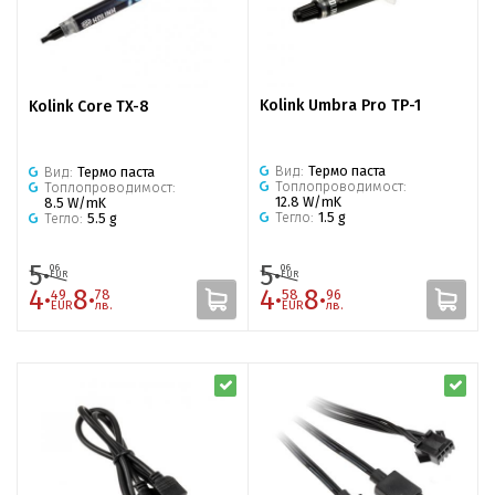
Kolink Umbra Pro TP-1
Kolink Core TX-8
Вид:
Термо паста
Вид:
Термо паста
Топлопроводимост:
Топлопроводимост:
12.8 W/mK
8.5 W/mK
Тегло:
1.5 g
Тегло:
5.5 g
5·
5·
06
06
EUR
EUR
4·
8·
4·
8·
49
78
58
96
EUR
лв.
EUR
лв.