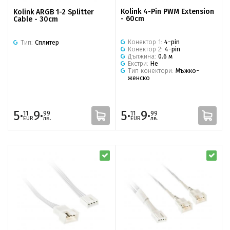
Kolink 4-Pin PWM Extension
Kolink ARGB 1-2 Splitter
- 60cm
Cable - 30cm
Конектор 1:
4-pin
Тип:
Сплитер
Конектор 2:
4-pin
Дължина:
0.6 м
Екстри:
Не
Тип конектори:
Мъжко-
женско
5·
9·
5·
9·
11
99
11
99
EUR
лв.
EUR
лв.