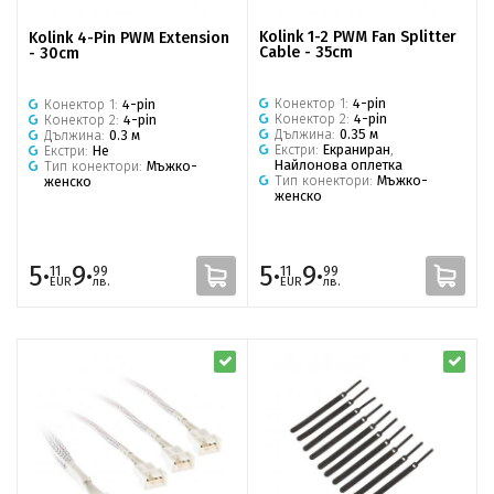
Kolink 1-2 PWM Fan Splitter
Kolink 4-Pin PWM Extension
Cable - 35cm
- 30cm
Конектор 1:
4-pin
Конектор 1:
4-pin
Конектор 2:
4-pin
Конектор 2:
4-pin
Дължина:
0.35 м
Дължина:
0.3 м
Екстри:
Екраниран
,
Екстри:
Не
Найлонова оплетка
Тип конектори:
Мъжко-
Тип конектори:
Мъжко-
женско
женско
5·
9·
5·
9·
11
99
11
99
EUR
лв.
EUR
лв.