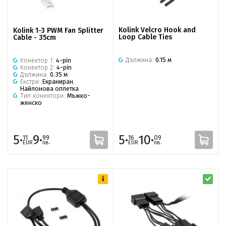
Kolink Velcro Hook and
Kolink 1-3 PWM Fan Splitter
Loop Cable Ties
Cable - 35cm
Дължина:
0.15 м
Конектор 1:
4-pin
Конектор 2:
4-pin
Дължина:
0.35 м
Екстри:
Екраниран
,
Найлонова оплетка
Тип конектори:
Мъжко-
женско
5·
9·
5·
10·
11
99
16
09
EUR
лв.
EUR
лв.