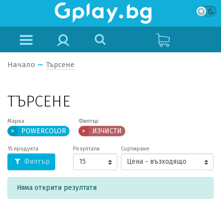
Начало
Търсене
ТЪРСЕНЕ
Марка
Филтър
×
POWERCOLOR
×
ИЗЧИСТИ
15 продукта
Резултати
Сортиране
Филтър
Няма открити резултати