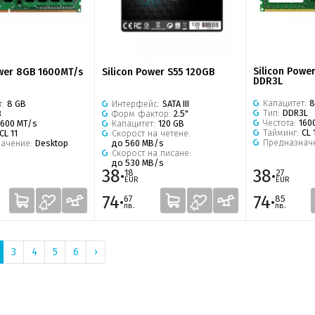
Silicon Powe
ower 8GB 1600MT/s
Silicon Power S55 120GB
DDR3L
Капацитет:
8
т:
8 GB
Интерфейс:
SATA III
Тип:
DDR3L
3
Форм фактор:
2.5"
Честота:
160
1600 MT/s
Капацитет:
120 GB
Тайминг:
CL 
CL 11
Скорост на четене:
Предназнач
начение:
Desktop
до 560 MB/s
Скорост на писане:
до 530 MB/s
38·
38·
18
27
EUR
EUR
74·
74·
67
85
лв.
лв.
3
4
5
6
›