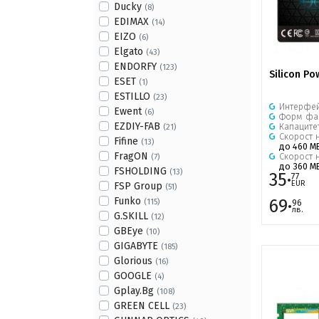
Ducky
(8)
EDIMAX
(14)
EIZO
(6)
Elgato
(43)
ENDORFY
(123)
Silicon Po
ESET
(1)
ESTILLO
(23)
Интерфе
Ewent
(6)
Форм фа
EZDIY-FAB
Капаците
(21)
Скорост н
Fifine
(13)
до 460 M
FragON
Скорост 
(7)
до 360 M
FSHOLDING
(13)
35·
77
EUR
FSP Group
(51)
Funko
69·
(115)
96
лв.
G.SKILL
(12)
GBEye
(10)
GIGABYTE
(185)
Glorious
(16)
GOOGLE
(4)
Gplay.Bg
(108)
GREEN CELL
(23)