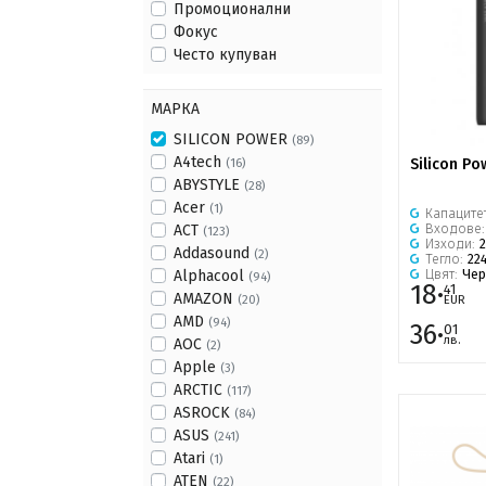
Промоционални
Фокус
Често купуван
МАРКА
SILICON POWER
(89)
A4tech
Silicon Po
(16)
ABYSTYLE
(28)
Acer
(1)
Капаците
Входове
ACT
(123)
Изходи:
Addasound
(2)
Тегло:
22
Цвят:
Чер
Alphacool
(94)
18·
41
AMAZON
(20)
EUR
AMD
(94)
36·
01
лв.
AOC
(2)
Apple
(3)
ARCTIC
(117)
ASROCK
(84)
ASUS
(241)
Atari
(1)
ATEN
(22)