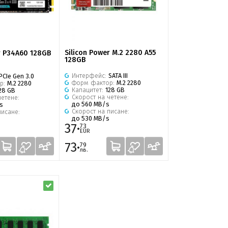
Silicon Power M.2 2280 A55
r P34A60 128GB
128GB
Интерфейс:
SATA III
PCIe Gen 3.0
Форм фактор:
M.2 2280
р:
M.2 2280
Капацитет:
128 GB
28 GB
Скорост на четене:
четене:
до 560 MB/s
s
Скорост на писане:
писане:
до 530 MB/s
37·
73
EUR
73·
79
лв.