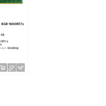
r 8GB 1600MT/s
 GB
0 MT/s
11
ение:
Desktop