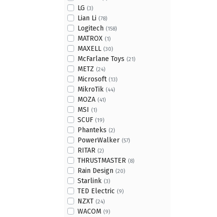
LG
(3)
Lian Li
(78)
Logitech
(158)
MATROX
(1)
MAXELL
(30)
McFarlane Toys
(21)
METZ
(24)
Microsoft
(13)
MikroTik
(44)
MOZA
(41)
MSI
(1)
SCUF
(19)
Phanteks
(2)
PowerWalker
(57)
RITAR
(2)
THRUSTMASТER
(8)
Rain Design
(20)
Starlink
(3)
TED Electric
(9)
NZXT
(24)
WACOM
(9)