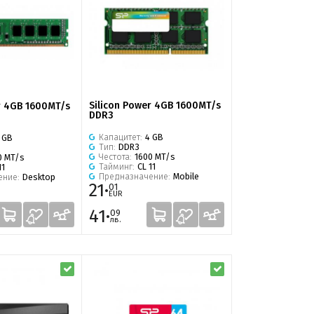
Silicon Power 4GB 1600MT/s
r 4GB 1600MT/s
DDR3
Капацитет:
4 GB
 GB
Тип:
DDR3
Честота:
1600 MT/s
0 MT/s
Тайминг:
CL 11
11
Предназначение:
Mobile
ение:
Desktop
21·
01
EUR
41·
09
лв.