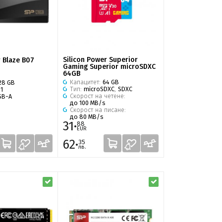
Silicon Power Superior
r Blaze B07
Gaming Superior microSDXC
64GB
Капацитет:
64 GB
28 GB
Тип:
microSDXC
,
SDXC
 1
Скорост на четене:
SB-A
до 100 MB/s
Скорост на писане:
до 80 MB/s
31·
88
EUR
62·
35
лв.