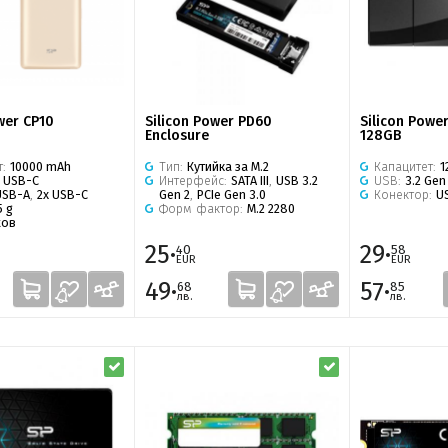
wer CP10
Silicon Power PD60
Silicon Powe
Enclosure
128GB
т:
10000 mAh
Тип:
Кутийка за M.2
Капацитет:
1
:
USB-C
Интерфейс:
SATA III
,
USB 3.2
USB:
3.2 Gen
USB-A
,
2x USB-C
Gen 2
,
PCIe Gen 3.0
Конектор:
U
5 g
Форм фактор:
M.2 2280
жов
25·
29·
40
58
EUR
EUR
49·
57·
68
85
лв.
лв.