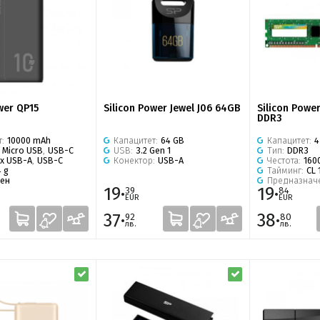
wer QP15
Silicon Power Jewel J06 64GB
Silicon Powe
DDR3
т:
10000 mAh
Капацитет:
64 GB
Капацитет:
4
:
Micro USB
,
USB-C
USB:
3.2 Gen 1
Тип:
DDR3
2x USB-A
,
USB-C
Конектор:
USB-A
Честота:
160
4 g
Тайминг:
CL 
ен
Предназнач
19·
19·
39
84
EUR
EUR
37·
38·
92
80
лв.
лв.