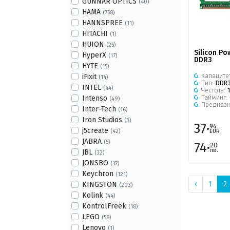
GUNNAR OPTICS
(40)
HAMA
(758)
HANNSPREE
(11)
HITACHI
(1)
HUION
(25)
Silicon P
HyperX
(17)
DDR3
HYTE
(15)
Капаците
iFixit
(14)
Тип:
DDR
INTEL
(44)
Честота:
Тайминг:
Intenso
(49)
Предназ
Inter-Tech
(16)
Iron Studios
(3)
37·
94
j5create
(42)
EUR
JABRA
(5)
74·
20
лв.
JBL
(32)
JONSBO
(17)
Keychron
(121)
‹
1
2
KINGSTON
(203)
Kolink
(44)
KontrolFreek
(18)
LEGO
(58)
Lenovo
(1)