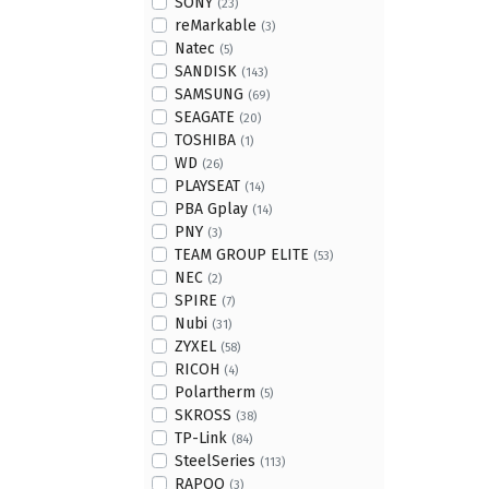
SONY
(23)
reMarkable
(3)
Natec
(5)
SANDISK
(143)
SAMSUNG
(69)
SEAGATE
(20)
TOSHIBA
(1)
WD
(26)
PLAYSEAT
(14)
PBA Gplay
(14)
PNY
(3)
TEAM GROUP ELITE
(53)
NEC
(2)
SPIRE
(7)
Nubi
(31)
ZYXEL
(58)
RICOH
(4)
Polartherm
(5)
SKROSS
(38)
TP-Link
(84)
SteelSeries
(113)
RAPOO
(3)