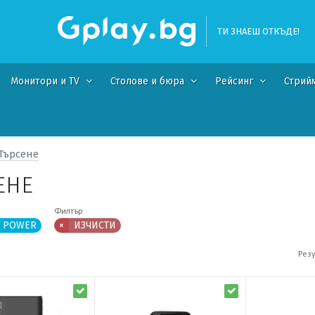
ТИ ЗНАЕШ ОТКЪДЕ!
Монитори и TV
Столове и бюра
Рейсинг
Стрий
Търсене
ЕНЕ
Филтър
N POWER
×
ИЗЧИСТИ
Резу