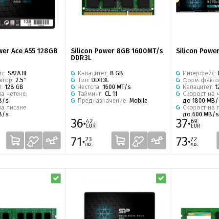
wer Ace A55 128GB
Silicon Power 8GB 1600MT/s
Silicon Powe
DDR3L
йс:
SATA III
Капацитет:
8 GB
Интерфейс:
ктор:
2.5"
Тип:
DDR3L
Форм факто
т:
128 GB
Честота:
1600 MT/s
Капацитет:
1
а четене:
Тайминг:
CL 11
Скорост на 
B/s
Предназначение:
Mobile
до 1800 MB/
на писане:
Скорост на 
B/s
до 600 MB/s
36·
37·
42
69
EUR
EUR
71·
73·
23
72
лв.
лв.