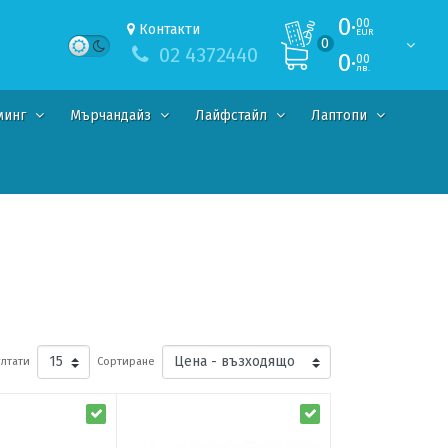
0·
00
Контакти
EUR
0
02 4372440
0·
00
лв.
минг
Мърчандайз
Лайфстайл
Лаптопи
лтати
Сортиране