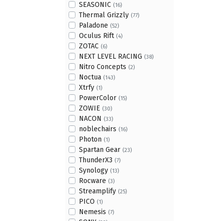
SEASONIC
(16)
Thermal Grizzly
(77)
Paladone
(52)
Oculus Rift
(4)
ZOTAC
(6)
NEXT LEVEL RACING
(38)
Nitro Concepts
(2)
Noctua
(143)
Xtrfy
(1)
PowerColor
(15)
ZOWIE
(30)
NACON
(33)
noblechairs
(16)
Photon
(1)
Spartan Gear
(23)
ThunderX3
(7)
Synology
(13)
Rocware
(3)
Streamplify
(25)
PICO
(1)
Nemesis
(7)