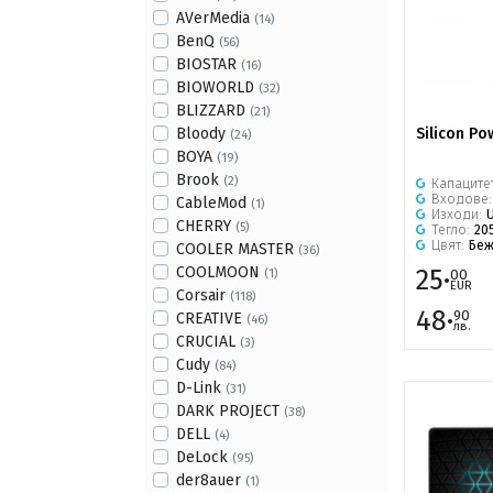
AVerMedia
(14)
BenQ
(56)
BIOSTAR
(16)
BIOWORLD
(32)
BLIZZARD
(21)
Bloody
Silicon Po
(24)
BOYA
(19)
Brook
(2)
Капаците
Входове
CableMod
(1)
Изходи:
CHERRY
(5)
Тегло:
20
Цвят:
Бе
COOLER MASTER
(36)
COOLMOON
25·
(1)
00
EUR
Corsair
(118)
48·
90
CREATIVE
(46)
лв.
CRUCIAL
(3)
Cudy
(84)
D-Link
(31)
DARK PROJECT
(38)
DELL
(4)
DeLock
(95)
der8auer
(1)