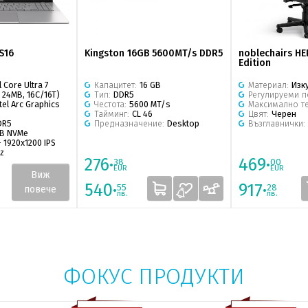
S16
Kingston 16GB 5600MT/s DDR5
noblechairs HE
Edition
l Core Ultra 7
Капацитет:
16 GB
Материал:
Изк
 24MB, 16C/16T)
Тип:
DDR5
Регулируеми 
tel Arc Graphics
Честота:
5600 MT/s
Максимално т
Тайминг:
CL 46
Цвят:
Черен
DR5
Предназначение:
Desktop
Възглавнички:
TB NVMe
 1920x1200 IPS
Hz
276·
469·
38
00
EUR
EUR
Виж
540·
917·
55
28
повече
лв.
лв.
ФОКУС ПРОДУКТИ