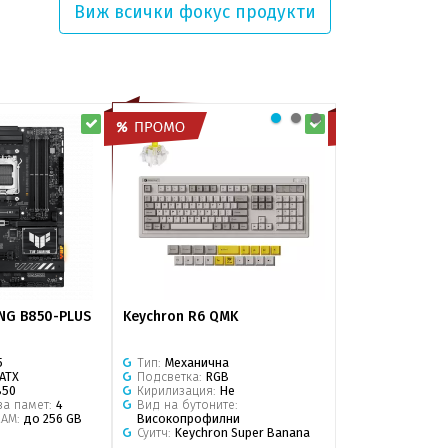
Виж всички
фокус продукти
NG B850-PLUS
Keychron R6 QMK
SAMSUNG micro
Plus 64GB
5
Тип:
Механична
Капацитет:
64 
ATX
Подсветка:
RGB
Тип:
microSDX
850
Кирилизация:
Не
Скорост на че
за памет:
4
Вид на бутоните:
RAM:
до 256 GB
Високопрофилни
Суитч:
Keychron Super Banana