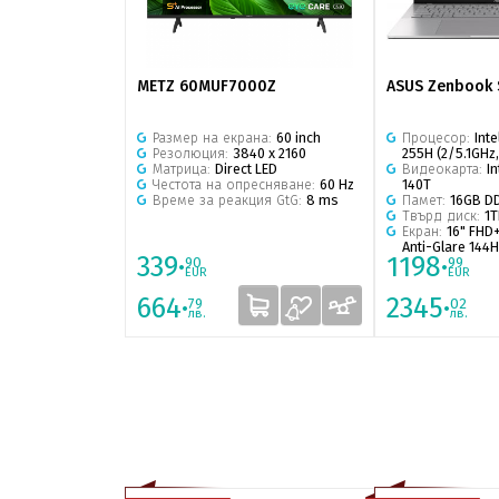
METZ 60MUF7000Z
ASUS Zenbook 
Размер на екрана:
60 inch
Процесор:
Inte
Резолюция:
3840 x 2160
255H (2/5.1GHz,
Матрица:
Direct LED
Видеокарта:
In
Честота на опресняване:
60 Hz
140T
Време за реакция GtG:
8 ms
Памет:
16GB D
Твърд диск:
1
Екран:
16" FHD+
Anti-Glare 144
339·
1198·
90
99
EUR
EUR
664·
2345·
79
02
лв.
лв.