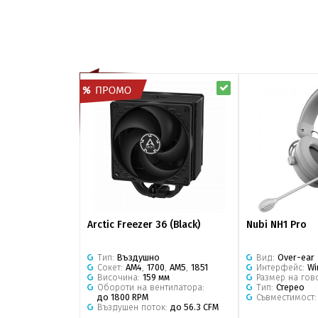
Arctic Freezer 36 (Black)
Nubi NH1 Pro
Тип:
Въздушно
Вид:
Over-ear
Сокет:
AM4
,
1700
,
AM5
,
1851
Интерфейс:
Wi
Височина:
159 мм
Размер на гов
Обороти на вентилатора:
Тип:
Стерео
до 1800 RPM
Съвместимост
Въздушен поток:
до 56.3 CFM