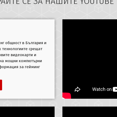
АЙТЕ СЕ ЗА НАШИTE YOUTUBE
нг общност в България и
ук технологиите срещат
овите видеокарти и
 на мощни компютърни
нформация за гейминг