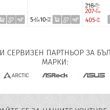
218·
08
EUR
207·
17
EUR
5·
10·
405·
47
70
19
EUR
лв.
лв.
 И СЕРВИЗЕН ПАРТНЬОР ЗА БЪ
МАРКИ: