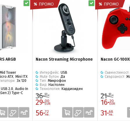
 RS ARGB
Nacon Streaming Microphone
Nacon GC-100X
Mid Tower
Интерфейс:
USB
Съвместимост
icro ATX
,
Mini ITX
Mute бутон:
Да
Свързаност:
Ж
тилатори:
3x 120
Тип:
Микрофон
Вид:
Настолен
:
USB 2.0
,
Audio In
Технология:
Кардиоиден
(Gen 2) Type-C
36·
21·
00
60
EUR
EUR
29·
16·
00
20
EUR
EUR
56·
31·
72
68
лв.
лв.