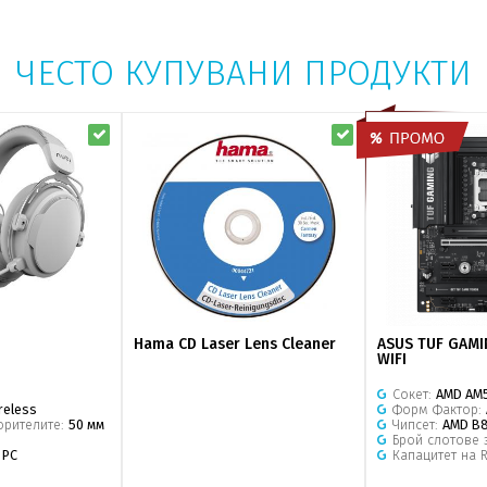
ЧЕСТО КУПУВАНИ ПРОДУКТИ
Hama CD Laser Lens Cleaner
ASUS TUF GAMI
WIFI
Сокет:
AMD AM
reless
Форм Фактор:
орителите:
50 мм
Чипсет:
AMD B
Брой слотове 
:
PC
Капацитет на 