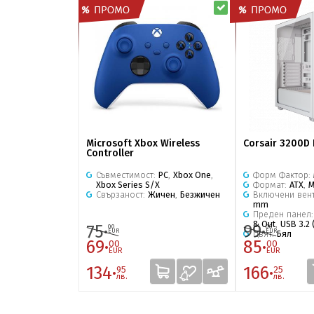
Microsoft Xbox Wireless
Corsair 3200D
Controller
Съвместимост:
PC
,
Xbox One
,
Форм Фактор:
Xbox Series S/X
Формат:
ATX
,
M
Свързаност:
Жичен
,
Безжичен
Включени вен
mm
Преден панел
& Out
,
USB 3.2 
75·
99·
00
00
EUR
EUR
Цвят:
Бял
69·
85·
00
00
EUR
EUR
134·
166·
95
25
лв.
лв.