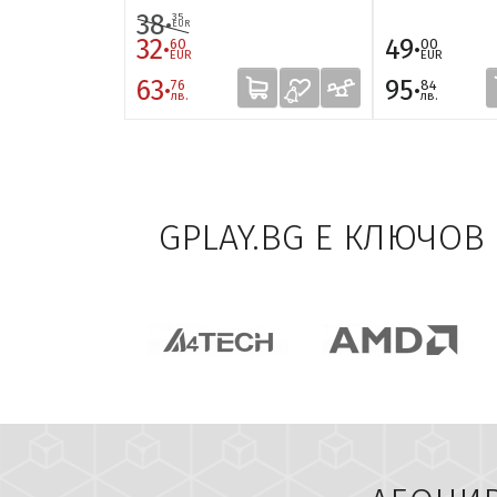
38·
35
EUR
32·
49·
60
00
EUR
EUR
63·
95·
76
84
лв.
лв.
GPLAY.BG E КЛЮЧОВ