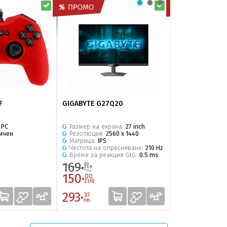
F
GIGABYTE G27Q20
SteelSeries Ap
:
PC
Размер на екрана:
27 inch
Тип:
Мембран
ичен
Резолюция:
2560 x 1440
Подсветка:
RG
Матрица:
IPS
Кирилизация:
Честота на опресняване:
210 Hz
Вид на бутони
Време за реакция GtG:
0.5 ms
Високопрофи
Суитч:
SteelSer
169·
58·
00
99
EUR
EUR
150·
42·
00
00
EUR
EUR
293·
82·
37
14
лв.
лв.