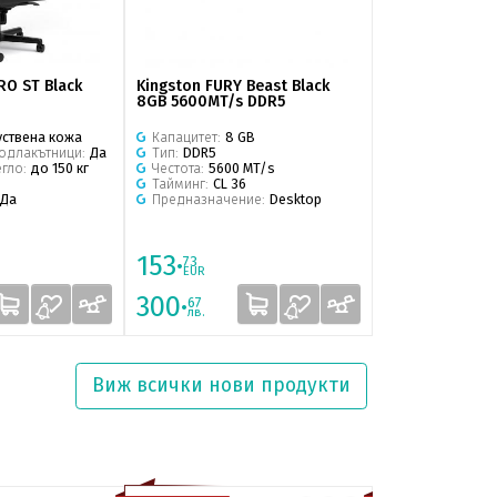
RO ST Black
Kingston FURY Beast Black
BenQ MH560C
8GB 5600MT/s DDR5
уствена кожа
Капацитет:
8 GB
Яркост:
3800 a
подлакътници:
Да
Тип:
DDR5
Резолюция (na
егло:
до 150 кг
Честота:
5600 MT/s
Контраст:
15 00
Тайминг:
CL 36
Тип:
Стандарте
Да
Предназначение:
Desktop
Живот на ламп
153·
469·
73
00
EUR
EUR
300·
917·
67
28
лв.
лв.
Виж всички
нови продукти