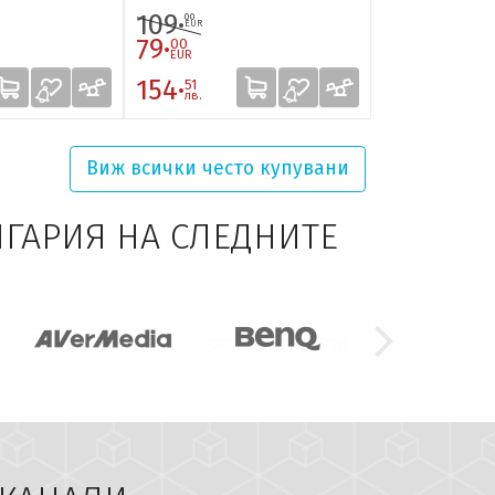
109·
28·
00
66
EUR
EUR
79·
25·
00
79
EUR
EUR
154·
50·
51
44
лв.
лв.
Виж всички
често купувани
ЛГАРИЯ НА СЛЕДНИТЕ
