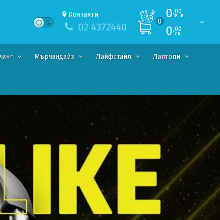
0·
00
Контакти
EUR
0
02 4372440
0·
00
лв.
минг
Мърчандайз
Лайфстайл
Лаптопи