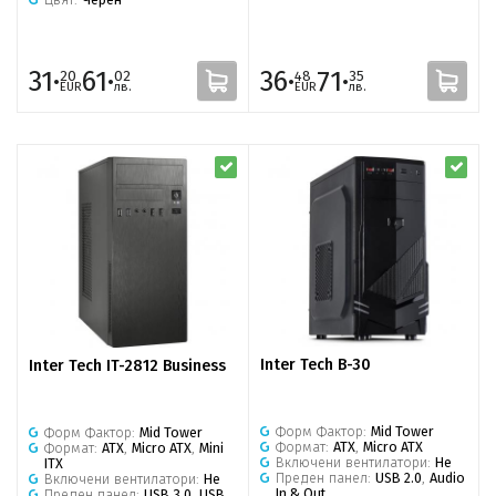
31·
61·
36·
71·
20
02
48
35
EUR
лв.
EUR
лв.
Inter Tech B-30
Inter Tech IT-2812 Business
Форм Фактор:
Mid Tower
Форм Фактор:
Mid Tower
Формат:
ATX
,
Micro ATX
Формат:
ATX
,
Micro ATX
,
Mini
Включени вентилатори:
Не
ITX
Преден панел:
USB 2.0
,
Audio
Включени вентилатори:
Не
In & Out
Преден панел:
USB 3.0
,
USB