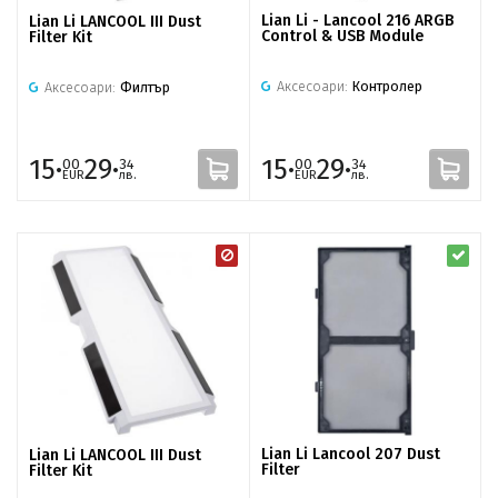
Lian Li - Lancool 216 ARGB
Lian Li LANCOOL III Dust
Control & USB Module
Filter Kit
Аксесоари:
Контролер
Аксесоари:
Филтър
15·
29·
15·
29·
00
34
00
34
EUR
лв.
EUR
лв.
Lian Li Lancool 207 Dust
Lian Li LANCOOL III Dust
Filter
Filter Kit