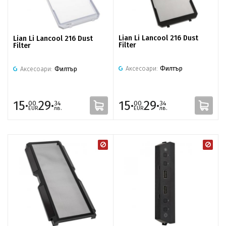
Lian Li Lancool 216 Dust
Lian Li Lancool 216 Dust
Filter
Filter
Аксесоари:
Филтър
Аксесоари:
Филтър
15·
29·
15·
29·
00
34
00
34
EUR
лв.
EUR
лв.