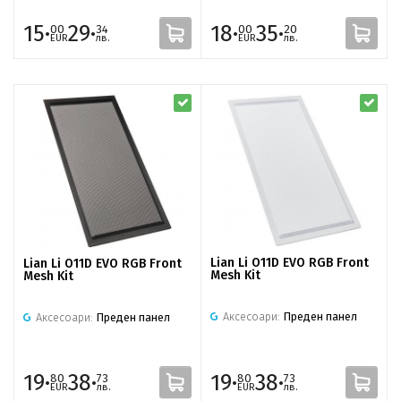
15·
29·
18·
35·
00
34
00
20
EUR
лв.
EUR
лв.
Lian Li O11D EVO RGB Front
Lian Li O11D EVO RGB Front
Mesh Kit
Mesh Kit
Аксесоари:
Преден панел
Аксесоари:
Преден панел
19·
38·
19·
38·
80
73
80
73
EUR
лв.
EUR
лв.