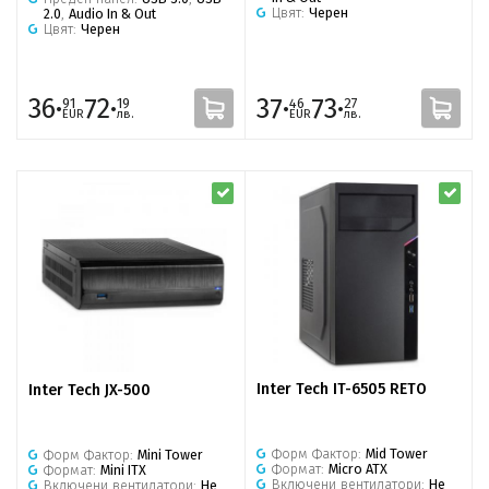
Цвят:
Черен
2.0
,
Audio In & Out
Цвят:
Черен
36·
72·
37·
73·
91
19
46
27
EUR
лв.
EUR
лв.
Inter Tech IT-6505 RETO
Inter Tech JX-500
Форм Фактор:
Mid Tower
Форм Фактор:
Mini Tower
Формат:
Micro ATX
Формат:
Mini ITX
Включени вентилатори:
Не
Включени вентилатори:
Не