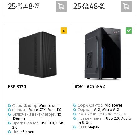
25·
48·
25·
48·
00
90
00
90
EUR
лв.
EUR
лв.
Inter Tech B-42
FSP S120
Форм Фактор:
Mid Tower
Форм Фактор:
Mini Tower
Формат:
ATX
,
Micro ATX
Формат:
Micro ATX
,
Mini ITX
Включени вентилатори:
Не
Включени вентилатори:
1x
Преден панел:
USB 2.0
,
Audio
120mm
In & Out
Преден панел:
USB 3.0
,
USB
Цвят:
Черен
2.0
Цвят:
Черен