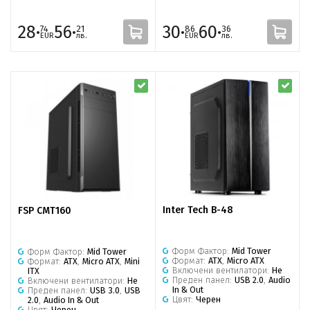
28·
56·
30·
60·
74
21
86
36
EUR
лв.
EUR
лв.
Inter Tech B-48
FSP CMT160
Форм Фактор:
Mid Tower
Форм Фактор:
Mid Tower
Формат:
ATX
,
Micro ATX
Формат:
ATX
,
Micro ATX
,
Mini
Включени вентилатори:
Не
ITX
Преден панел:
USB 2.0
,
Audio
Включени вентилатори:
Не
In & Out
Преден панел:
USB 3.0
,
USB
Цвят:
Черен
2.0
,
Audio In & Out
Цвят:
Черен