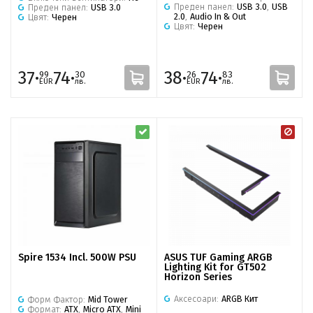
Преден панел:
USB 3.0
,
USB
Преден панел:
USB 3.0
2.0
,
Audio In & Out
Цвят:
Черен
Цвят:
Черен
37·
74·
38·
74·
99
30
26
83
EUR
лв.
EUR
лв.
ASUS TUF Gaming ARGB
Spire 1534 Incl. 500W PSU
Lighting Kit for GT502
Horizon Series
Аксесоари:
ARGB Кит
Форм Фактор:
Mid Tower
Формат:
ATX
,
Micro ATX
,
Mini