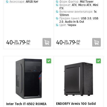
Форм Фактор:
Mid Tower
Аксесоари:
ARGB Кит
Формат:
ATX
,
Micro ATX
,
Mini
ITX
Включени вентилатори:
1x
120mm
Преден панел:
USB 3.0
,
USB
2.0
,
Audio In & Out
Цвят:
Черен
40·
79·
40·
79·
39
00
39
00
EUR
лв.
EUR
лв.
ENDORFY Armis 100 Solid
Inter Tech IT-6502 ROMEA