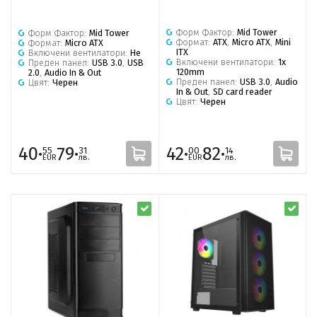
Форм Фактор:
Mid Tower
Форм Фактор:
Mid Tower
Формат:
ATX
,
Micro ATX
,
Mini
Формат:
Micro ATX
ITX
Включени вентилатори:
Не
Включени вентилатори:
1x
Преден панел:
USB 3.0
,
USB
120mm
2.0
,
Audio In & Out
Преден панел:
USB 3.0
,
Audio
Цвят:
Черен
In & Out
,
SD card reader
Цвят:
Черен
40·
79·
42·
82·
55
31
00
14
EUR
лв.
EUR
лв.