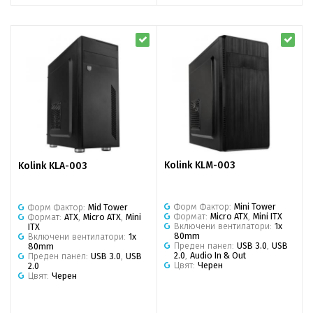
Kolink KLM-003
Kolink KLA-003
Форм Фактор:
Mini Tower
Форм Фактор:
Mid Tower
Формат:
Micro ATX
,
Mini ITX
Формат:
ATX
,
Micro ATX
,
Mini
Включени вентилатори:
1x
ITX
80mm
Включени вентилатори:
1x
Преден панел:
USB 3.0
,
USB
80mm
2.0
,
Audio In & Out
Преден панел:
USB 3.0
,
USB
Цвят:
Черен
2.0
Цвят:
Черен