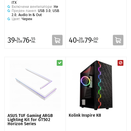
ITX
Включени вентилатори:
Не
Преден панел:
USB 3.0
,
USB
2.0
,
Audio In & Out
Цвят:
Черен
39·
76·
40·
79·
14
55
39
00
EUR
лв.
EUR
лв.
Kolink Inspire К8
ASUS TUF Gaming ARGB
Lighting Kit for GT502
Horizon Series