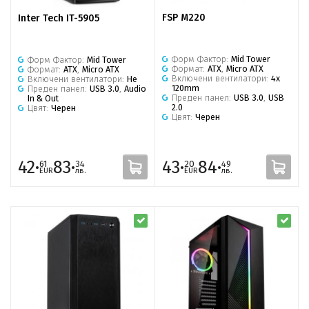
FSP M220
Inter Tech IT-5905
Форм Фактор:
Mid Tower
Форм Фактор:
Mid Tower
Формат:
ATX
,
Micro ATX
Формат:
ATX
,
Micro ATX
Включени вентилатори:
4x
Включени вентилатори:
Не
120mm
Преден панел:
USB 3.0
,
Audio
Преден панел:
USB 3.0
,
USB
In & Out
2.0
Цвят:
Черен
Цвят:
Черен
42·
83·
43·
84·
61
34
20
49
EUR
лв.
EUR
лв.