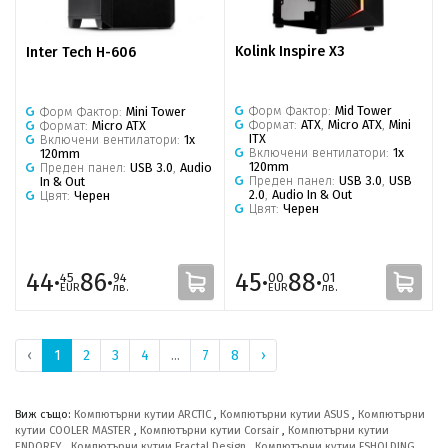
Kolink Inspire X3
Inter Tech H-606
Форм Фактор:
Mid Tower
Форм Фактор:
Mini Tower
Формат:
ATX
,
Micro ATX
,
Mini
Формат:
Micro ATX
ITX
Включени вентилатори:
1x
Включени вентилатори:
1x
120mm
120mm
Преден панел:
USB 3.0
,
Audio
Преден панел:
USB 3.0
,
USB
In & Out
2.0
,
Audio In & Out
Цвят:
Черен
Цвят:
Черен
44·
86·
45·
88·
45
94
00
01
EUR
лв.
EUR
лв.
‹
1
2
3
4
...
7
8
›
Виж също:
Компютърни кутии ARCTIC
,
Компютърни кутии ASUS
,
Компютърни
кутии COOLER MASTER
,
Компютърни кутии Corsair
,
Компютърни кутии
ENDORFY
,
Компютърни кутии Fractal Design
,
Компютърни кутии FSHOLDING
,