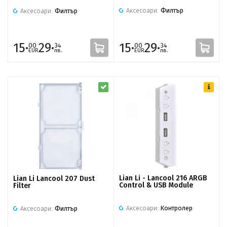
Аксесоари:
Филтър
Аксесоари:
Филтър
15·
29·
15·
29·
00
34
00
34
EUR
лв.
EUR
лв.
Lian Li - Lancool 216 ARGB
Lian Li Lancool 207 Dust
Control & USB Module
Filter
Аксесоари:
Контролер
Аксесоари:
Филтър