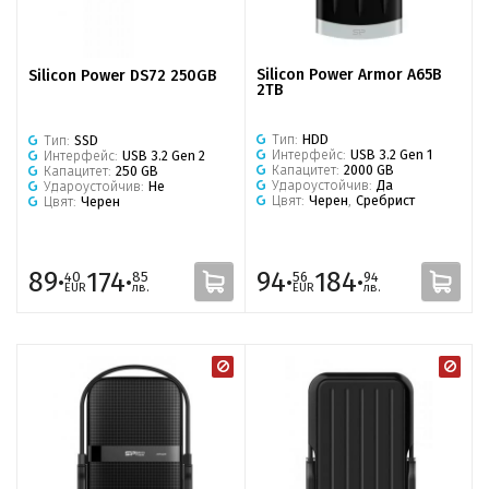
Silicon Power Armor A65B
Silicon Power DS72 250GB
2TB
Тип:
HDD
Тип:
SSD
Интерфейс:
USB 3.2 Gen 1
Интерфейс:
USB 3.2 Gen 2
Капацитет:
2000 GB
Капацитет:
250 GB
Удароустойчив:
Да
Удароустойчив:
Не
Цвят:
Черен
,
Сребрист
Цвят:
Черен
89·
174·
94·
184·
40
85
56
94
EUR
лв.
EUR
лв.