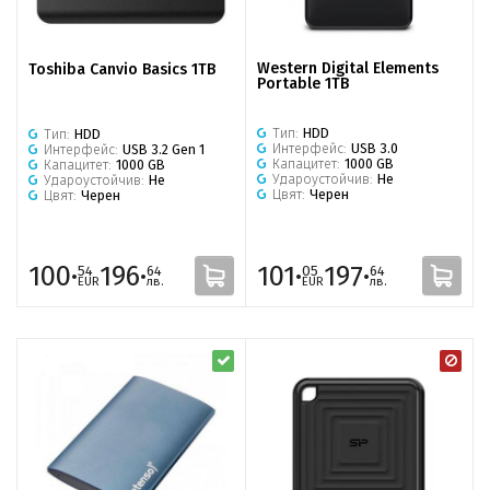
Western Digital Elements
Toshiba Canvio Basics 1TB
Portable 1TB
Тип:
HDD
Тип:
HDD
Интерфейс:
USB 3.0
Интерфейс:
USB 3.2 Gen 1
Капацитет:
1000 GB
Капацитет:
1000 GB
Удароустойчив:
Не
Удароустойчив:
Не
Цвят:
Черен
Цвят:
Черен
100·
196·
101·
197·
54
64
05
64
EUR
лв.
EUR
лв.