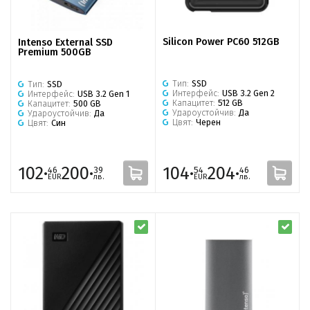
Silicon Power PC60 512GB
Intenso External SSD
Premium 500GB
Тип:
SSD
Тип:
SSD
Интерфейс:
USB 3.2 Gen 2
Интерфейс:
USB 3.2 Gen 1
Капацитет:
512 GB
Капацитет:
500 GB
Удароустойчив:
Да
Удароустойчив:
Да
Цвят:
Черен
Цвят:
Син
102·
200·
104·
204·
46
39
54
46
EUR
лв.
EUR
лв.