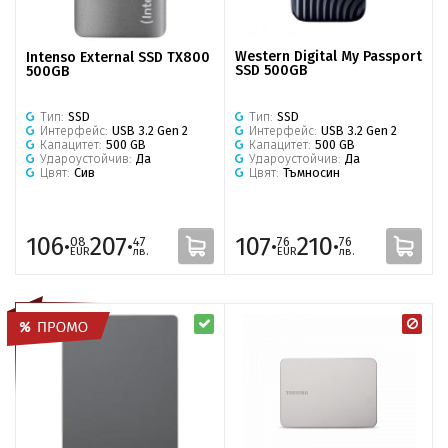
Western Digital My Passport
Intenso External SSD TX800
SSD 500GB
500GB
Тип:
SSD
Тип:
SSD
Интерфейс:
USB 3.2 Gen 2
Интерфейс:
USB 3.2 Gen 2
Капацитет:
500 GB
Капацитет:
500 GB
Удароустойчив:
Да
Удароустойчив:
Да
Цвят:
Тъмносин
Цвят:
Сив
106·
207·
107·
210·
08
47
76
76
EUR
лв.
EUR
лв.