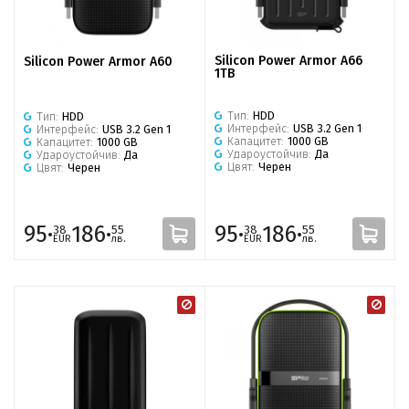
Silicon Power Armor A66
Silicon Power Armor A60
1TB
Тип:
HDD
Тип:
HDD
Интерфейс:
USB 3.2 Gen 1
Интерфейс:
USB 3.2 Gen 1
Капацитет:
1000 GB
Капацитет:
1000 GB
Удароустойчив:
Да
Удароустойчив:
Да
Цвят:
Черен
Цвят:
Черен
95·
186·
95·
186·
38
55
38
55
EUR
лв.
EUR
лв.