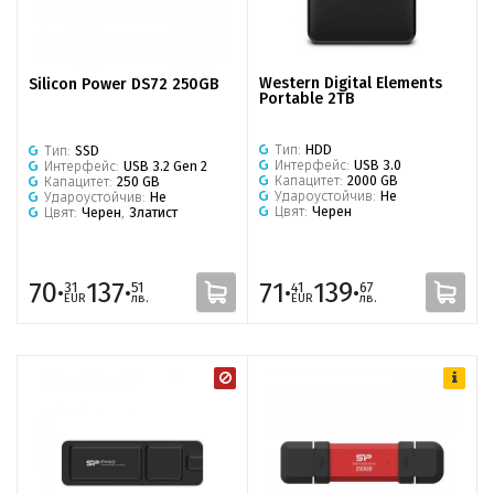
Western Digital Elements
Silicon Power DS72 250GB
Portable 2TB
Тип:
HDD
Тип:
SSD
Интерфейс:
USB 3.0
Интерфейс:
USB 3.2 Gen 2
Капацитет:
2000 GB
Капацитет:
250 GB
Удароустойчив:
Не
Удароустойчив:
Не
Цвят:
Черен
Цвят:
Черен
,
Златист
70·
137·
71·
139·
31
51
41
67
EUR
лв.
EUR
лв.