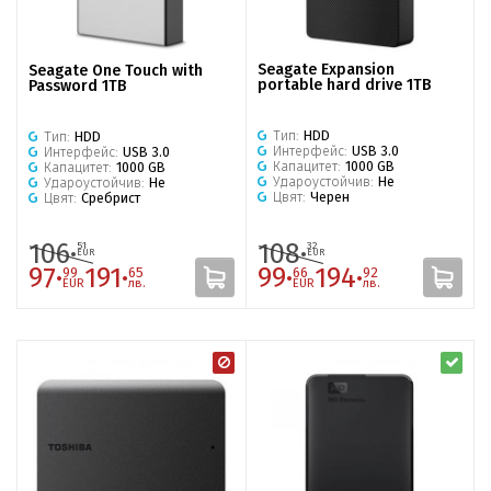
Seagate Expansion
Seagate One Touch with
portable hard drive 1TB
Password 1TB
Тип:
HDD
Тип:
HDD
Интерфейс:
USB 3.0
Интерфейс:
USB 3.0
Капацитет:
1000 GB
Капацитет:
1000 GB
Удароустойчив:
Не
Удароустойчив:
Не
Цвят:
Черен
Цвят:
Сребрист
106·
108·
51
32
EUR
EUR
97·
191·
99·
194·
99
65
66
92
EUR
лв.
EUR
лв.