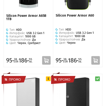
Silicon Power Armor A60
Silicon Power Armor A65B
1TB
Тип:
HDD
Тип:
HDD
Интерфейс:
USB 3.2 Gen 1
Интерфейс:
USB 3.2 Gen 1
Капацитет:
1000 GB
Капацитет:
1000 GB
Удароустойчив:
Да
Удароустойчив:
Да
Цвят:
Черен
Цвят:
Черен
,
Сребрист
95·
186·
95·
186·
38
55
38
55
EUR
лв.
EUR
лв.