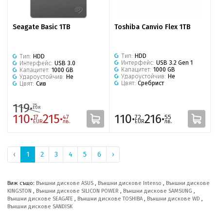
Toshiba Canvio Flex 1TB
Seagate Basic 1TB
Тип:
HDD
Тип:
HDD
Интерфейс:
USB 3.2 Gen 1
Интерфейс:
USB 3.0
Капацитет:
1000 GB
Капацитет:
1000 GB
Удароустойчив:
Не
Удароустойчив:
Не
Цвят:
Сребрист
Цвят:
Сив
119·
75
EUR
110·
215·
110·
216·
17
47
72
55
EUR
лв.
EUR
лв.
‹
1
2
3
4
5
6
›
Виж също:
Външни дискове ASUS
,
Външни дискове Intenso
,
Външни дискове
KINGSTON
,
Външни дискове SILICON POWER
,
Външни дискове SAMSUNG
,
Външни дискове SEAGATE
,
Външни дискове TOSHIBA
,
Външни дискове WD
,
Външни дискове SANDISK