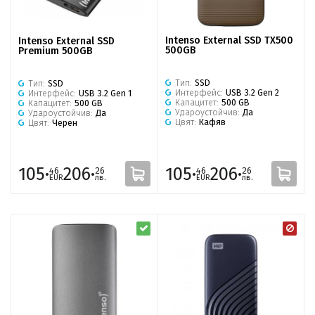
Intenso External SSD TX500
Intenso External SSD
500GB
Premium 500GB
Тип:
SSD
Тип:
SSD
Интерфейс:
USB 3.2 Gen 2
Интерфейс:
USB 3.2 Gen 1
Капацитет:
500 GB
Капацитет:
500 GB
Удароустойчив:
Да
Удароустойчив:
Да
Цвят:
Кафяв
Цвят:
Черен
105·
206·
105·
206·
46
26
46
26
EUR
лв.
EUR
лв.