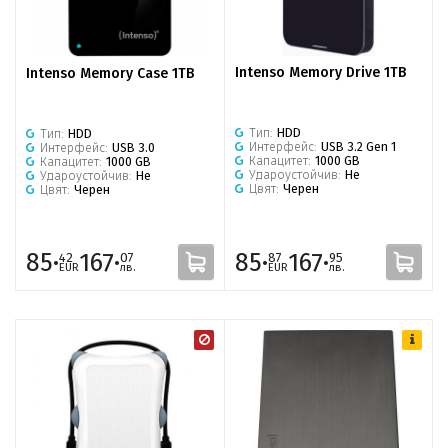
Intenso Memory Drive 1TB
Intenso Memory Case 1TB
Тип:
HDD
Тип:
HDD
Интерфейс:
USB 3.2 Gen 1
Интерфейс:
USB 3.0
Капацитет:
1000 GB
Капацитет:
1000 GB
Удароустойчив:
Не
Удароустойчив:
Не
Цвят:
Черен
Цвят:
Черен
85·
167·
85·
167·
42
07
87
95
EUR
лв.
EUR
лв.