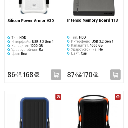
Intenso Memory Board 1TB
Silicon Power Armor A30
Тип:
HDD
Тип:
HDD
Интерфейс:
USB 3.2 Gen 1
Интерфейс:
USB 3.2 Gen 1
Капацитет:
1000 GB
Капацитет:
1000 GB
Удароустойчив:
Не
Удароустойчив:
Да
Цвят:
Сив
Цвят:
Бял
86·
168·
87·
170·
40
98
00
16
EUR
лв.
EUR
лв.