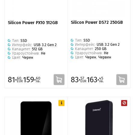
Silicon Power DS72 250GB
Silicon Power PX10 512GB
Тип:
SSD
Тип:
SSD
Интерфейс:
USB 3.2 Gen 2
Интерфейс:
USB 3.2 Gen 2
Капацитет:
250 GB
Капацитет:
512 GB
Удароустойчив:
Не
Удароустойчив:
Не
Цвят:
Черен
,
Червен
Цвят:
Черен
81·
159·
83·
163·
60
60
57
45
EUR
лв.
EUR
лв.