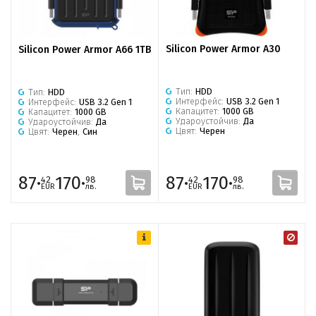
Silicon Power Armor A30
Silicon Power Armor A66 1TB
Тип:
HDD
Тип:
HDD
Интерфейс:
USB 3.2 Gen 1
Интерфейс:
USB 3.2 Gen 1
Капацитет:
1000 GB
Капацитет:
1000 GB
Удароустойчив:
Да
Удароустойчив:
Да
Цвят:
Черен
Цвят:
Черен
,
Син
87·
170·
87·
170·
42
98
42
98
EUR
лв.
EUR
лв.