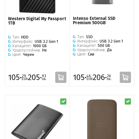
Intenso External SSD
Western Digital My Passport
Premium 500GB
1TB
Тип:
SSD
Тип:
HDD
Интерфейс:
USB 3.2 Gen 1
Интерфейс:
USB 3.2 Gen 1
Капацитет:
500 GB
Капацитет:
1000 GB
Удароустойчив:
Да
Удароустойчив:
Не
Цвят:
Сив
Цвят:
Черен
105·
205·
105·
206·
29
93
46
26
EUR
лв.
EUR
лв.