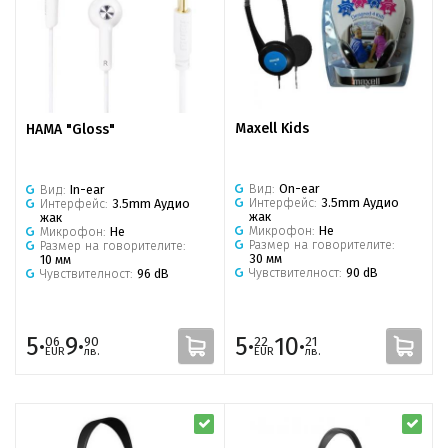
Maxell Kids
HAMA "Gloss"
Вид:
On-ear
Вид:
In-ear
Интерфейс:
3.5mm Аудио
Интерфейс:
3.5mm Аудио
жак
жак
Микрофон:
Не
Микрофон:
Не
Размер на говорителите:
Размер на говорителите:
30 мм
10 мм
Чувствителност:
90 dB
Чувствителност:
96 dB
5·
9·
5·
10·
06
90
22
21
EUR
лв.
EUR
лв.