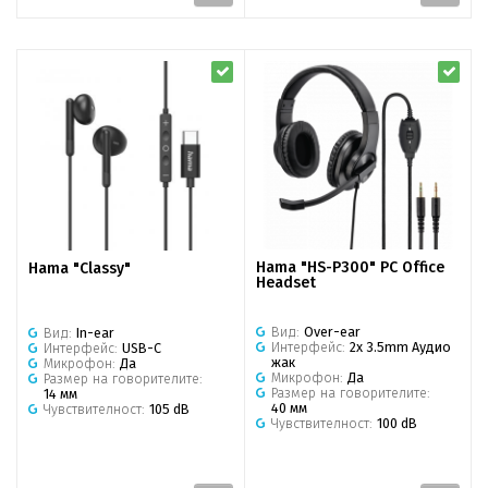
Hama "HS-P300" PC Office
Hama "Classy"
Headset
Вид:
Over-ear
Вид:
In-ear
Интерфейс:
2x 3.5mm Аудио
Интерфейс:
USB-C
жак
Микрофон:
Да
Микрофон:
Да
Размер на говорителите:
Размер на говорителите:
14 мм
40 мм
Чувствителност:
105 dB
Чувствителност:
100 dB