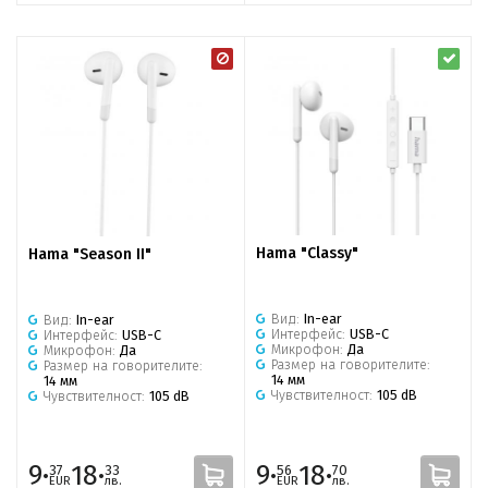
Hama "Classy"
Hama "Season II"
Вид:
In-ear
Вид:
In-ear
Интерфейс:
USB-C
Интерфейс:
USB-C
Микрофон:
Да
Микрофон:
Да
Размер на говорителите:
Размер на говорителите:
14 мм
14 мм
Чувствителност:
105 dB
Чувствителност:
105 dB
9·
18·
9·
18·
37
33
56
70
EUR
лв.
EUR
лв.