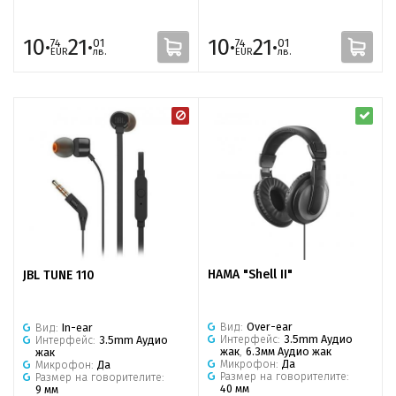
10·
21·
10·
21·
74
01
74
01
EUR
лв.
EUR
лв.
HAMA "Shell II"
JBL TUNE 110
Вид:
Over-ear
Вид:
In-ear
Интерфейс:
3.5mm Аудио
Интерфейс:
3.5mm Аудио
жак
,
6.3мм Аудио жак
жак
Микрофон:
Да
Микрофон:
Да
Размер на говорителите:
Размер на говорителите:
40 мм
9 мм