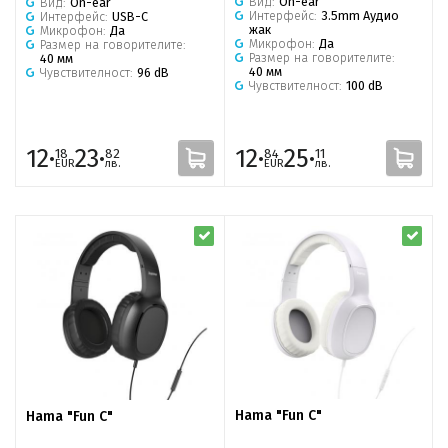
Вид:
On-ear
Вид:
On-ear
Интерфейс:
3.5mm Аудио
Интерфейс:
USB-C
жак
Микрофон:
Да
Микрофон:
Да
Размер на говорителите:
Размер на говорителите:
40 мм
40 мм
Чувствителност:
96 dB
Чувствителност:
100 dB
12·
23·
12·
25·
18
82
84
11
EUR
лв.
EUR
лв.
Hama "Fun C"
Hama "Fun C"