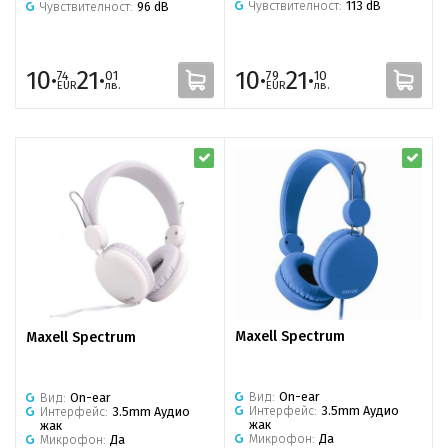
Чувствителност:
113 dB
Чувствителност:
96 dB
10·
21·
10·
21·
74
01
79
10
EUR
лв.
EUR
лв.
Maxell Spectrum
Maxell Spectrum
Вид:
On-ear
Вид:
On-ear
Интерфейс:
3.5mm Аудио
Интерфейс:
3.5mm Аудио
жак
жак
Микрофон:
Да
Микрофон:
Да