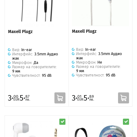
Maxell Plugz
Maxell Plugz
Вид:
In-ear
Вид:
In-ear
Интерфейс:
3.5mm Аудио
Интерфейс:
3.5mm Аудио
жак
жак
Микрофон:
Не
Микрофон:
Да
Размер на говорителите:
Размер на говорителите:
9 мм
9 мм
Чувствителност:
95 dB
Чувствителност:
95 dB
3·
5·
3·
5·
00
87
01
89
EUR
лв.
EUR
лв.