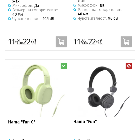
жак
жак
Микрофон:
Да
Микрофон:
Да
Размер на говорителите:
Размер на говорителите:
40 мм
40 мм
Чувствителност:
96 dB
Чувствителност:
105 dB
11·
22·
11·
22·
51
51
65
79
EUR
лв.
EUR
лв.
Hama "Fun"
Hama "Fun C"