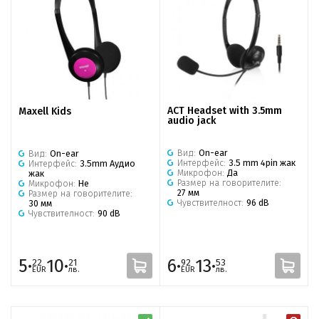
ACT Headset with 3.5mm
Maxell Kids
audio jack
Вид:
On-ear
Вид:
On-ear
Интерфейс:
3.5 mm 4pin жак
Интерфейс:
3.5mm Аудио
Микрофон:
Да
жак
Размер на говорителите:
Микрофон:
Не
27 мм
Размер на говорителите:
Чувствителност:
96 dB
30 мм
Чувствителност:
90 dB
5·
10·
6·
13·
22
21
92
53
EUR
лв.
EUR
лв.