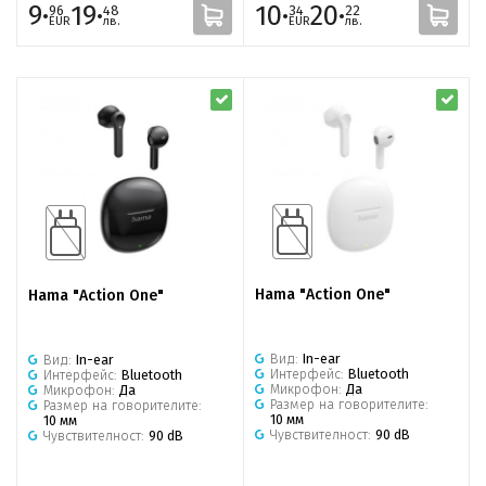
9·
19·
10·
20·
96
48
34
22
EUR
лв.
EUR
лв.
Hama "Action One"
Hama "Action One"
Вид:
In-ear
Вид:
In-ear
Интерфейс:
Bluetooth
Интерфейс:
Bluetooth
Микрофон:
Да
Микрофон:
Да
Размер на говорителите:
Размер на говорителите:
10 мм
10 мм
Чувствителност:
90 dB
Чувствителност:
90 dB