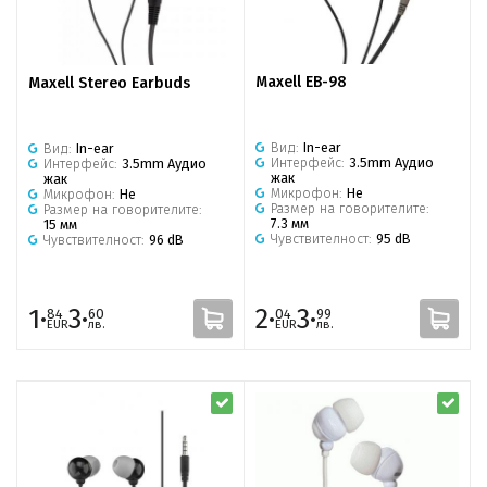
Maxell EB-98
Maxell Stereo Earbuds
Вид:
In-ear
Вид:
In-ear
Интерфейс:
3.5mm Аудио
Интерфейс:
3.5mm Аудио
жак
жак
Микрофон:
Не
Микрофон:
Не
Размер на говорителите:
Размер на говорителите:
7.3 мм
15 мм
Чувствителност:
95 dB
Чувствителност:
96 dB
1·
3·
2·
3·
84
60
04
99
EUR
лв.
EUR
лв.