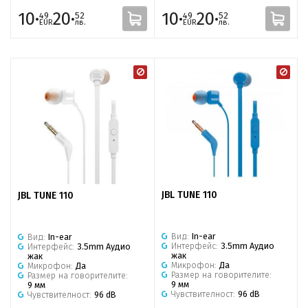
10·
20·
10·
20·
49
52
49
52
EUR
лв.
EUR
лв.
JBL TUNE 110
JBL TUNE 110
Вид:
In-ear
Вид:
In-ear
Интерфейс:
3.5mm Аудио
Интерфейс:
3.5mm Аудио
жак
жак
Микрофон:
Да
Микрофон:
Да
Размер на говорителите:
Размер на говорителите:
9 мм
9 мм
Чувствителност:
96 dB
Чувствителност:
96 dB