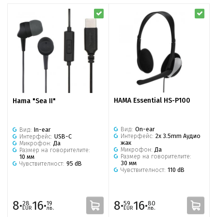
HAMA Essential HS-P100
Hama "Sea II"
Вид:
On-ear
Вид:
In-ear
Интерфейс:
2x 3.5mm Аудио
Интерфейс:
USB-C
жак
Микрофон:
Да
Микрофон:
Да
Размер на говорителите:
Размер на говорителите:
10 мм
30 мм
Чувствителност:
95 dB
Чувствителност:
110 dB
8·
16·
8·
16·
28
19
59
80
EUR
лв.
EUR
лв.