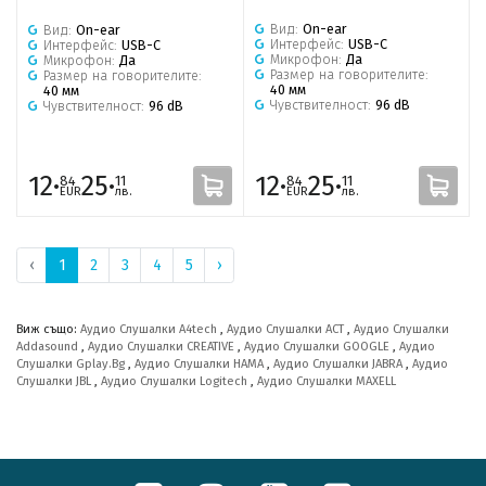
Вид:
On-ear
Вид:
On-ear
Интерфейс:
USB-C
Интерфейс:
USB-C
Микрофон:
Да
Микрофон:
Да
Размер на говорителите:
Размер на говорителите:
40 мм
40 мм
Чувствителност:
96 dB
Чувствителност:
96 dB
12·
25·
12·
25·
84
11
84
11
EUR
лв.
EUR
лв.
‹
1
2
3
4
5
›
Виж също:
Аудио Слушалки A4tech
,
Аудио Слушалки ACT
,
Аудио Слушалки
Addasound
,
Аудио Слушалки CREATIVE
,
Аудио Слушалки GOOGLE
,
Аудио
Слушалки Gplay.Bg
,
Аудио Слушалки HAMA
,
Аудио Слушалки JABRA
,
Аудио
Слушалки JBL
,
Аудио Слушалки Logitech
,
Аудио Слушалки MAXELL