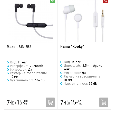
Hama "Kooky"
Maxell B13-EB2
Вид:
In-ear
Вид:
In-ear
Интерфейс:
3.5mm Аудио
Интерфейс:
Bluetooth
жак
Микрофон:
Да
Микрофон:
Да
Размер на говорителите:
Размер на говорителите:
10 мм
10 мм
Чувствителност:
104 dB
Чувствителност:
95 dB
7·
15·
7·
15·
67
00
73
12
EUR
лв.
EUR
лв.