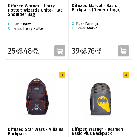
Difuzed Marvel - Basic
Difuzed Warner - Harry
Backpack (Generic logo)
Potter: Wizards Unite- Flat
Shoulder Bag
Вид:
Раница
Вид:
Чанта
Тема:
Marvel
Тема:
Harry Potter
25·
48·
39·
76·
00
90
00
28
EUR
лв.
EUR
лв.
Difuzed Warner - Batman
Difuzed Star Wars - Villains
Basic Plus Backpack
Backpack