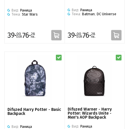
Вид:
Раница
Вид:
Раница
Тема:
Batman
,
DC Universe
Тема:
Star Wars
39·
76·
39·
76·
00
28
00
28
EUR
лв.
EUR
лв.
Difuzed Warner - Harry
Difuzed Harry Potter - Basic
Potter: Wizards Unite -
Backpack
Men's AOP Backpack
Вид:
Раница
Вид:
Раница