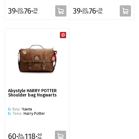
39·
76·
39·
76·
00
28
00
28
EUR
лв.
EUR
лв.
Abystyle HARRY POTTER
Shoulder bag Hogwarts
Вид:
Чанта
Тема:
Harry Potter
60·
118·
84
99
EUR
лв.