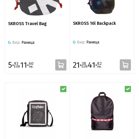
SKROSS 16l Backpack
SKROSS Travel Bag
Вид:
Раница
Вид:
Раница
5·
11·
21·
41·
93
60
38
82
EUR
лв.
EUR
лв.