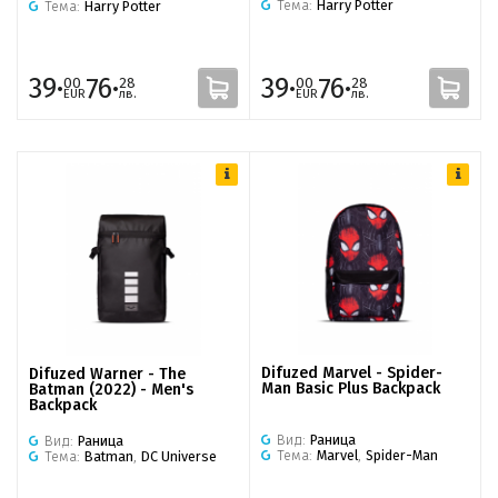
Тема:
Harry Potter
Тема:
Harry Potter
39·
76·
39·
76·
00
28
00
28
EUR
лв.
EUR
лв.
Difuzed Marvel - Spider-
Difuzed Warner - The
Man Basic Plus Backpack
Batman (2022) - Men's
Backpack
Вид:
Раница
Вид:
Раница
Тема:
Marvel
,
Spider-Man
Тема:
Batman
,
DC Universe