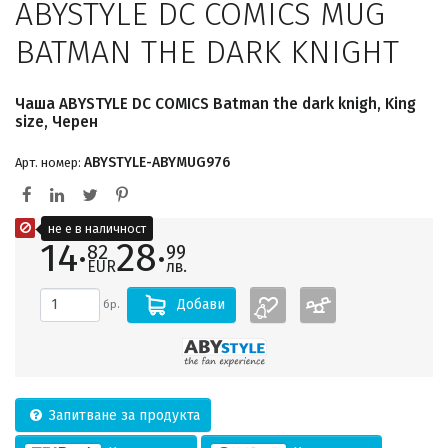
ABYSTYLE DC COMICS MUG
BATMAN THE DARK KNIGHT
Чаша ABYSTYLE DC COMICS Batman the dark knigh, King
size, Черен
ABYSTYLE-ABYMUG976
Арт. номер:
не е в наличност
14·
28·
82
99
EUR
лв.
Добави
бр.
Запитване за продукта