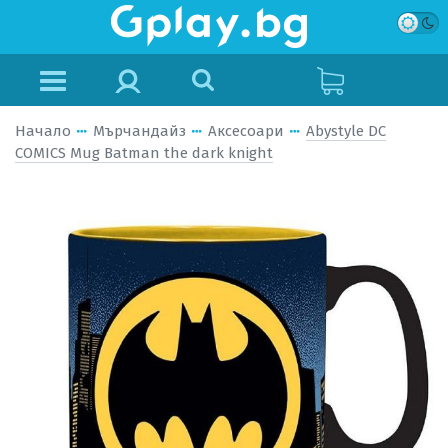
Начало
Мърчандайз
Аксесоари
Abystyle DC
COMICS Mug Batman the dark knight