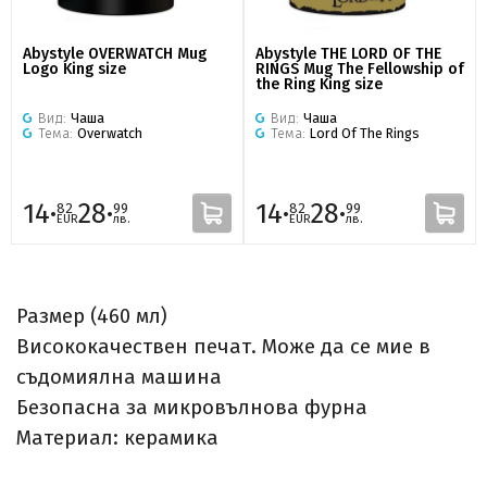
Abystyle OVERWATCH Mug
Abystyle THE LORD OF THE
Logo King size
RINGS Mug The Fellowship of
the Ring King size
Вид:
Чаша
Вид:
Чаша
Тема:
Overwatch
Тема:
Lord Of The Rings
14·
28·
14·
28·
82
99
82
99
EUR
лв.
EUR
лв.
Размер (460 мл)
Висококачествен печат. Може да се мие в
съдомиялна машина
Безопасна за микровълнова фурна
Материал: керамика