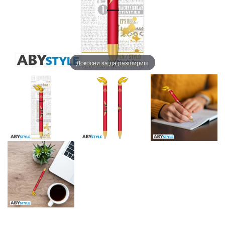
Докосни за да разшириш