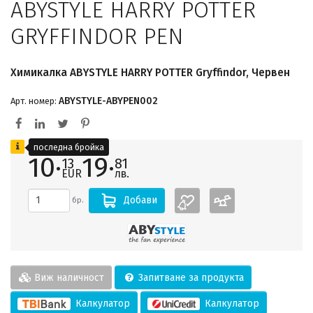
ABYSTYLE HARRY POTTER
GRYFFINDOR PEN
Химикалка ABYSTYLE HARRY POTTER Gryffindor, Червен
ABYSTYLE-ABYPEN002
Арт. номер:
последна бройка
10·
19·
13
81
EUR
лв.
Добави
бр.
Виж наличност
Запитване за продукта
Калкулатор
Калкулатор