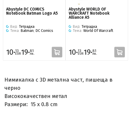
Abystyle DC COMICS
Abystyle WORLD OF
Notebook Batman Logo A5
WARCRAFT Notebook
Alliance A5
Вид:
Тетрадка
Вид:
Тетрадка
Тема:
Batman
,
DC Comics
Тема:
World Of Warcraft
10·
19·
10·
19·
13
81
13
81
EUR
лв.
EUR
лв.
Hимикалка с 3D метална част, пишеща в
черно
Висококачествен метал
Размери: 15 x 0.8 cm