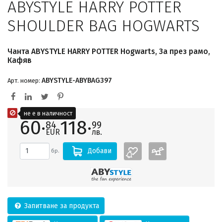
ABYSTYLE HARRY POTTER
SHOULDER BAG HOGWARTS
Чанта ABYSTYLE HARRY POTTER Hogwarts, За през рамо,
Кафяв
ABYSTYLE-ABYBAG397
Арт. номер:
не е в наличност
60·
118·
84
99
EUR
лв.
Добави
бр.
Запитване за продукта