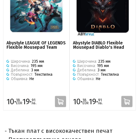
Abystyle LEAGUE OF LEGENDS
Abystyle DIABLO Flexible
Flexible Mousepad Team
Mousepad Diablo's Head
Широчина:
235 мм
Широчина:
235 мм
Височина:
195 мм
Височина:
195 мм
Дебелина:
3 мм
Дебелина:
3 мм
Повърхност:
Текстилна
Повърхност:
Текстилна
Обшивка:
Не
Обшивка:
Не
10·
19·
10·
19·
18
91
18
91
EUR
лв.
EUR
лв.
- Тъкан плат с висококачествен печат