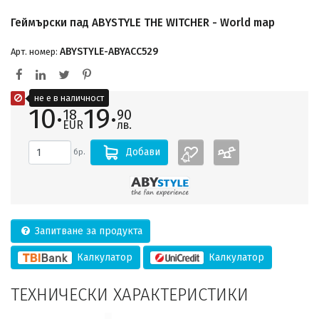
Геймърски пад ABYSTYLE THE WITCHER - World map
ABYSTYLE-ABYACC529
Арт. номер:
не е в наличност
10·
19·
18
90
EUR
лв.
Добави
бр.
Запитване за продукта
Калкулатор
Калкулатор
ТЕХНИЧЕСКИ ХАРАКТЕРИСТИКИ