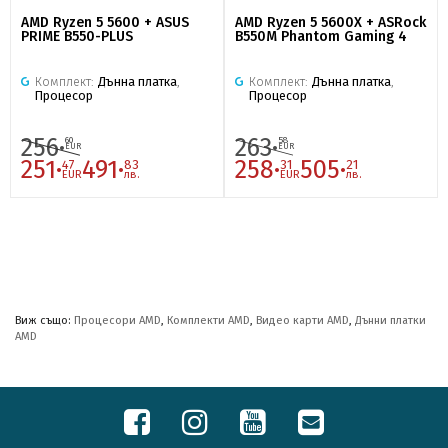
AMD Ryzen 5 5600 + ASUS
AMD Ryzen 5 5600X + ASRock
PRIME B550-PLUS
B550M Phantom Gaming 4
Комплект:
Дънна платка
,
Комплект:
Дънна платка
,
Процесор
Процесор
256·
263·
60
58
EUR
EUR
251·
491·
258·
505·
47
83
31
21
EUR
лв.
EUR
лв.
Виж също:
Процесори AMD
,
Комплекти AMD
,
Видео карти AMD
,
Дънни платки
AMD