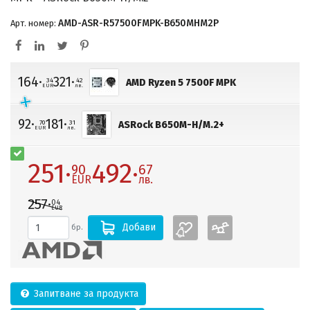
AMD-ASR-R57500FMPK-B650MHM2P
Арт. номер:
164·
321·
34
42
AMD Ryzen 5 7500F MPK
EUR
лв.
92·
181·
70
31
ASRock B650M-H/M.2+
EUR
лв.
251·
492·
90
67
EUR
лв.
257·
04
EUR
Добави
бр.
Запитване за продукта