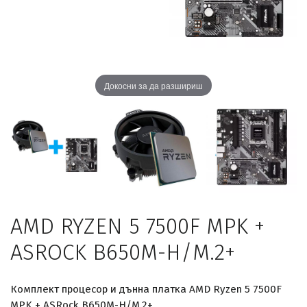
Докосни за да разшириш
AMD RYZEN 5 7500F MPK +
ASROCK B650M-H/M.2+
Комплект процесор и дънна платка AMD Ryzen 5 7500F
MPK + ASRock B650M-H/M.2+