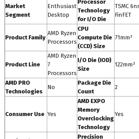
Processor
Market
Enthusiast
TSMC 6n
Technology
Segment
Desktop
FinFET
for I/O Die
CPU
AMD Ryzen
Product Family
Compute Die
71mm²
Processors
(CCD) Size
AMD Ryzen
I/O Die (IOD)
Product Line
7
122mm²
Size
Processors
AMD PRO
Package Die
No
2
Technologies
Count
AMD EXPO
Memory
Consumer Use
Yes
Yes
Overclocking
Technology
Precision