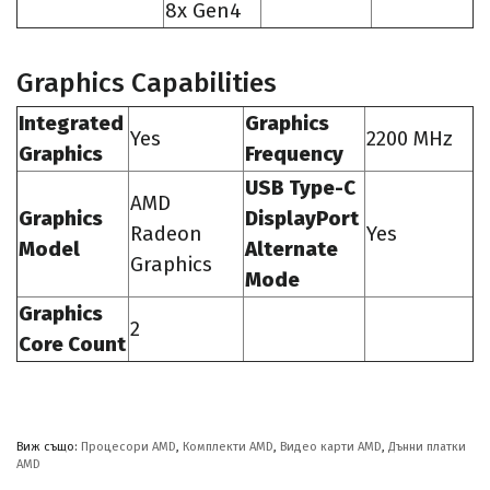
8x Gen4
Graphics Capabilities
Integrated
Graphics
Yes
2200 MHz
Graphics
Frequency
USB Type-C
AMD
Graphics
DisplayPort
Radeon
Yes
Model
Alternate
Graphics
Mode
Graphics
2
Core Count
Виж също:
Процесори AMD
,
Комплекти AMD
,
Видео карти AMD
,
Дънни платки
AMD