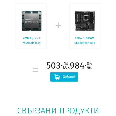
AMD Ryzen 7
ASRock B850M
7800X3D Tray
Challenger WiFi
503·
984·
14
06
EUR
лв.
Добави
СВЪРЗАНИ ПРОДУКТИ