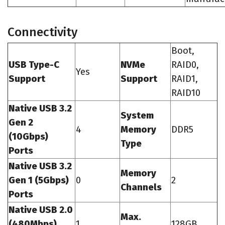
Connectivity
Boot,
USB Type-C
NVMe
RAID0,
Yes
Support
Support
RAID1,
RAID10
Native USB 3.2
System
Gen 2
4
Memory
DDR5
(10Gbps)
Type
Ports
Native USB 3.2
Memory
Gen 1 (5Gbps)
0
2
Channels
Ports
Native USB 2.0
Max.
(480Mbps)
1
128GB