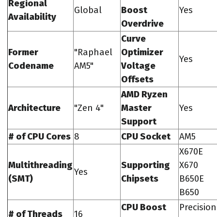
Regional
Global
Boost
Yes
Availability
Overdrive
Curve
Former
"Raphael
Optimizer
Yes
Codename
AM5"
Voltage
Offsets
AMD Ryzen
Architecture
"Zen 4"
Master
Yes
Support
# of CPU Cores
8
CPU Socket
AM5
X670E
Multithreading
Supporting
X670
Yes
(SMT)
Chipsets
B650E
B650
CPU Boost
Precision
# of Threads
16