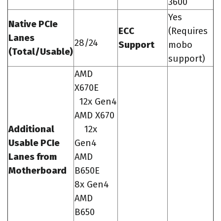
3600
Yes
Native PCIe
ECC
(Requires
Lanes
28/24
Support
mobo
(Total/Usable)
support)
AMD
X670E
12x Gen4
AMD X670
Additional
12x
Usable PCIe
Gen4
Lanes from
AMD
Motherboard
B650E
8x Gen4
AMD
B650