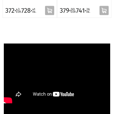
372·
728·
379·
741·
43
41
00
26
EUR
лв.
EUR
лв.