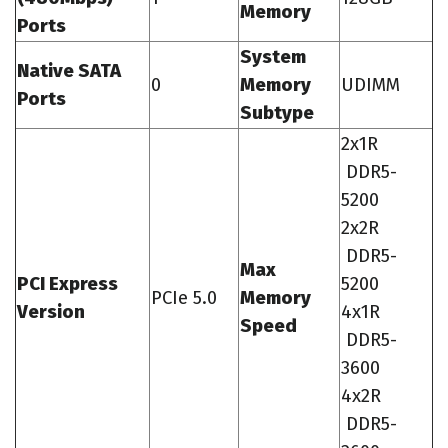
Memory
Ports
System
Native SATA
0
Memory
UDIMM
Ports
Subtype
2x1R
DDR5-
5200
2x2R
DDR5-
Max
PCI Express
5200
PCIe 5.0
Memory
Version
4x1R
Speed
DDR5-
3600
4x2R
DDR5-