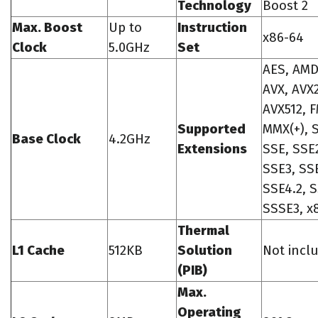
Technology
Boost 2
Max. Boost
Up to
Instruction
x86-64
Clock
5.0GHz
Set
AES, AMD
AVX, AVX2
AVX512, 
Supported
MMX(+), 
Base Clock
4.2GHz
Extensions
SSE, SSE
SSE3, SSE
SSE4.2, 
SSSE3, x
Thermal
L1 Cache
512KB
Solution
Not incl
(PIB)
Max.
Operating