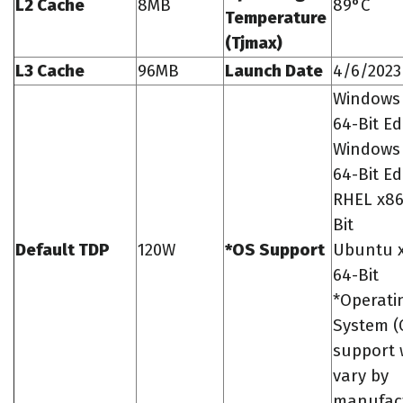
L2 Cache
8MB
89°C
Temperature
(Tjmax)
L3 Cache
96MB
Launch Date
4/6/2023
Windows 
64-Bit Ed
Windows 
64-Bit Ed
RHEL x86
Bit
Default TDP
120W
*OS Support
Ubuntu 
64-Bit
*Operati
System (
support w
vary by
manufact