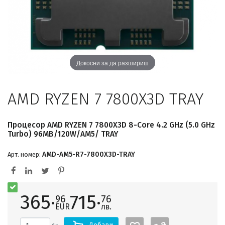
Докосни за да разшириш
AMD RYZEN 7 7800X3D TRAY
Процесор AMD RYZEN 7 7800X3D 8-Core 4.2 GHz (5.0 GHz
Turbo) 96MB/120W/AM5/ TRAY
AMD-AM5-R7-7800X3D-TRAY
Арт. номер:
365·
715·
96
76
EUR
лв.