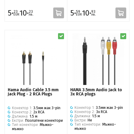
5·
10·
5·
10·
23
23
59
93
EUR
лв.
EUR
лв.
HAMA 3.5mm Audio Jack to
Hama Audio Cable 3.5 mm
3x RCA plugs
Jack Plug - 2 RCA Plugs
Конектор 1:
3.5мм жак 3-pin
Конектор 1:
3.5мм жак 3-pin
Конектор 2:
3x RCA
Конектор 2:
2x RCA
Дължина:
1.5 м
Дължина:
1.5 м
Екстри:
Не
Екстри:
Позлатени конектори
Тип конектори:
Мъжко-
Тип конектори:
Мъжко-
мъжко
мъжко