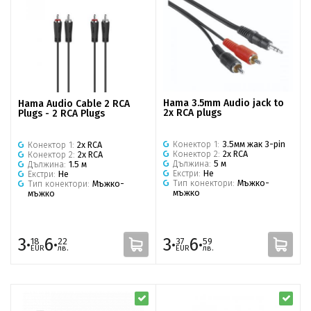
Hama 3.5mm Audio jack to
Hama Audio Cable 2 RCA
2x RCA plugs
Plugs - 2 RCA Plugs
Конектор 1:
3.5мм жак 3-pin
Конектор 1:
2x RCA
Конектор 2:
2x RCA
Конектор 2:
2x RCA
Дължина:
5 м
Дължина:
1.5 м
Екстри:
Не
Екстри:
Не
Тип конектори:
Мъжко-
Тип конектори:
Мъжко-
мъжко
мъжко
3·
6·
3·
6·
18
22
37
59
EUR
лв.
EUR
лв.