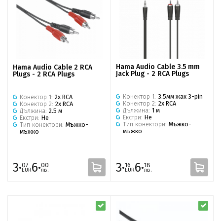
Hama Audio Cable 3.5 mm
Hama Audio Cable 2 RCA
Jack Plug - 2 RCA Plugs
Plugs - 2 RCA Plugs
Конектор 1:
3.5мм жак 3-pin
Конектор 1:
2x RCA
Конектор 2:
2x RCA
Конектор 2:
2x RCA
Дължина:
1 м
Дължина:
2.5 м
Екстри:
Не
Екстри:
Не
Тип конектори:
Мъжко-
Тип конектори:
Мъжко-
мъжко
мъжко
3·
6·
3·
6·
07
00
16
18
EUR
лв.
EUR
лв.