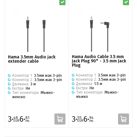
Hama Audio Cable 3.5 mm
Hama 3.5mm Audio jack
Jack Plug 90° - 3.5 mm Jack
extender cable
Plug
Конектор 1:
3.5мм жак 3-pin
Конектор 1:
3.5мм жак 3-pin
Конектор 2:
3.5мм жак 3-pin
Конектор 2:
3.5мм жак 3-pin
Дължина:
1.5 м
Дължина:
3 м
Екстри:
Не
Екстри:
Не
Тип конектори:
Мъжко-
Тип конектори:
Мъжко-
мъжко
женско
3·
6·
3·
6·
48
81
55
94
EUR
лв.
EUR
лв.