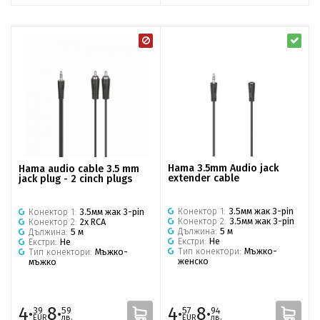
Hama 3.5mm Audio jack
Hama audio cable 3.5 mm
extender cable
jack plug - 2 cinch plugs
Конектор 1:
3.5мм жак 3-pin
Конектор 1:
3.5мм жак 3-pin
Конектор 2:
3.5мм жак 3-pin
Конектор 2:
2x RCA
Дължина:
5 м
Дължина:
5 м
Екстри:
Не
Екстри:
Не
Тип конектори:
Мъжко-
Тип конектори:
Мъжко-
женско
мъжко
4·
8·
4·
8·
39
59
57
94
EUR
лв.
EUR
лв.