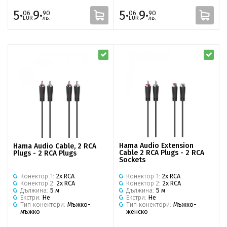
5·
9·
5·
9·
06
90
06
90
EUR
лв.
EUR
лв.
Hama Audio Extension
Hama Audio Cable, 2 RCA
Cable 2 RCA Plugs - 2 RCA
Plugs - 2 RCA Plugs
Sockets
Конектор 1:
2x RCA
Конектор 1:
2x RCA
Конектор 2:
2x RCA
Конектор 2:
2x RCA
Дължина:
5 м
Дължина:
5 м
Екстри:
Не
Екстри:
Не
Тип конектори:
Мъжко-
Тип конектори:
Мъжко-
женско
мъжко