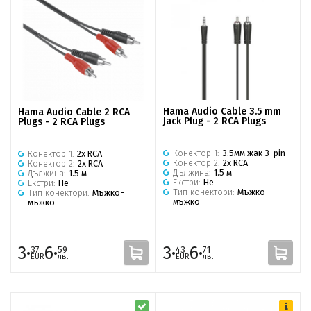
Hama Audio Cable 3.5 mm
Hama Audio Cable 2 RCA
Jack Plug - 2 RCA Plugs
Plugs - 2 RCA Plugs
Конектор 1:
3.5мм жак 3-pin
Конектор 1:
2x RCA
Конектор 2:
2x RCA
Конектор 2:
2x RCA
Дължина:
1.5 м
Дължина:
1.5 м
Екстри:
Не
Екстри:
Не
Тип конектори:
Мъжко-
Тип конектори:
Мъжко-
мъжко
мъжко
3·
6·
3·
6·
37
59
43
71
EUR
лв.
EUR
лв.