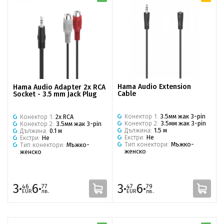
Hama Audio Extension
Hama Audio Adapter 2x RCA
Cable
Socket - 3.5 mm Jack Plug
Конектор 1:
3.5мм жак 3-pin
Конектор 1:
2x RCA
Конектор 2:
3.5мм жак 3-pin
Конектор 2:
3.5мм жак 3-pin
Дължина:
1.5 м
Дължина:
0.1 м
Екстри:
Не
Екстри:
Не
Тип конектори:
Мъжко-
Тип конектори:
Мъжко-
женско
женско
3·
6·
3·
6·
46
77
47
79
EUR
лв.
EUR
лв.