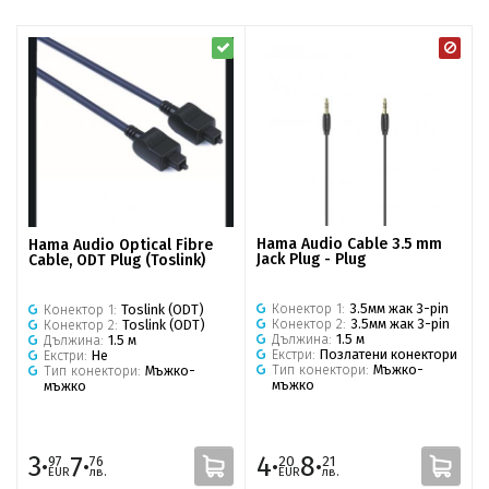
Hama Audio Cable 3.5 mm
Hama Audio Optical Fibre
Jack Plug - Plug
Cable, ODT Plug (Toslink)
Конектор 1:
3.5мм жак 3-pin
Конектор 1:
Toslink (ODT)
Конектор 2:
3.5мм жак 3-pin
Конектор 2:
Toslink (ODT)
Дължина:
1.5 м
Дължина:
1.5 м
Екстри:
Позлатени конектори
Екстри:
Не
Тип конектори:
Мъжко-
Тип конектори:
Мъжко-
мъжко
мъжко
3·
7·
4·
8·
97
76
20
21
EUR
лв.
EUR
лв.