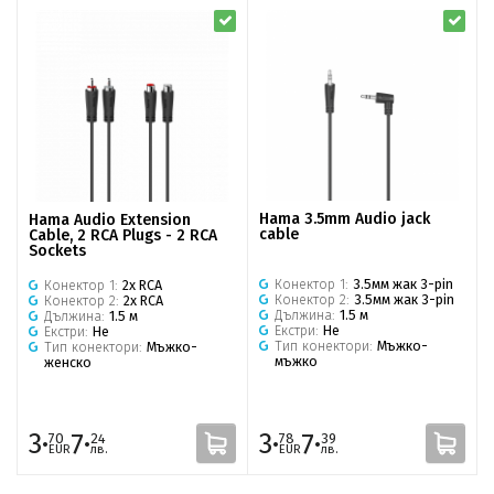
Hama 3.5mm Audio jack
Hama Audio Extension
cable
Cable, 2 RCA Plugs - 2 RCA
Sockets
Конектор 1:
3.5мм жак 3-pin
Конектор 1:
2x RCA
Конектор 2:
3.5мм жак 3-pin
Конектор 2:
2x RCA
Дължина:
1.5 м
Дължина:
1.5 м
Екстри:
Не
Екстри:
Не
Тип конектори:
Мъжко-
Тип конектори:
Мъжко-
мъжко
женско
3·
7·
3·
7·
70
24
78
39
EUR
лв.
EUR
лв.