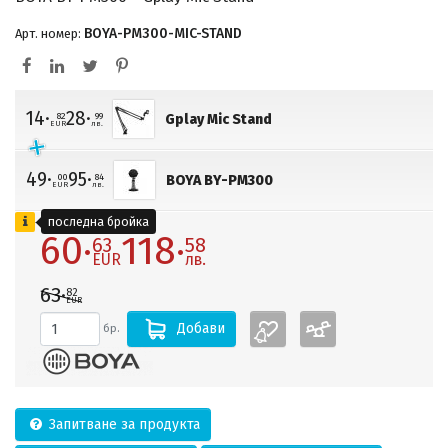
BOYA-PM300-MIC-STAND
Арт. номер:
14·
28·
82
99
Gplay Mic Stand
EUR
лв.
49·
95·
00
84
BOYA BY-PM300
EUR
лв.
последна бройка
60·
118·
63
58
EUR
лв.
63·
82
EUR
Добави
бр.
Запитване за продукта