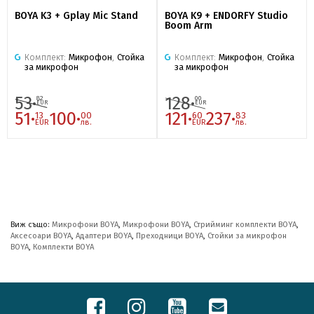
BOYA K3 + Gplay Mic Stand
BOYA K9 + ENDORFY Studio
Boom Arm
Комплект:
Микрофон
,
Стойка
Комплект:
Микрофон
,
Стойка
за микрофон
за микрофон
53·
128·
82
00
EUR
EUR
51·
100·
121·
237·
13
00
60
83
EUR
лв.
EUR
лв.
Виж също:
Микрофони BOYA
,
Микрофони BOYA
,
Стрийминг комплекти BOYA
,
Аксесоари BOYA
,
Адаптери BOYA
,
Преходници BOYA
,
Стойки за микрофон
BOYA
,
Комплекти BOYA