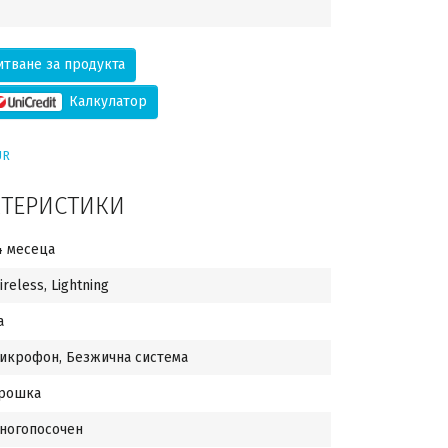
тване за продукта
Калкулатор
UR
КТЕРИСТИКИ
4 месеца
ireless, Lightning
а
икрофон, Безжична система
рошка
ногопосочен