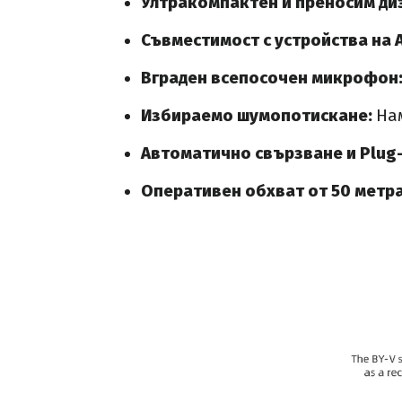
Ултракомпактен и преносим ди
Съвместимост с устройства на A
Вграден всепосочен микрофон
Избираемо шумопотискане:
На
Автоматично свързване и Plug
Оперативен обхват от 50 метр