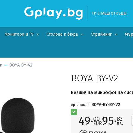
ТИ ЗНАЕШ ОТКЪДЕ!
Монитори и TV
Столове и бюра
Стрийминг
Мър
и
BOYA BY-V2
BOYA BY-V2
Безжична микрофонна систем
BOYA-BY-BY-V2
Арт. номер:
49·
95·
00
83
EUR
лв.