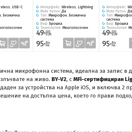
reless
,
USB-C
Интерфейс:
Wireless
,
Lightning
Интерфейс:
Wi
Mute бутон:
Да
Mute бутон:
Да
н
,
Безжична
Тип:
Микрофон
,
Безжична
Тип:
Микрофо
система
система
Вид:
Брошка
Вид:
Брошка
ногопосочен
Технология:
Многопосочен
Технология:
М
49·
49·
00
00
EUR
EUR
95·
95·
84
84
лв.
лв.
жична микрофонна система, идеална за запис в 
излъчвате на живо.
BY-V2
, с
MFi-сертифициран Lig
аден за устройства на Apple iOS, и включва 2 п
ешение на достъпна цена, което го прави подхо