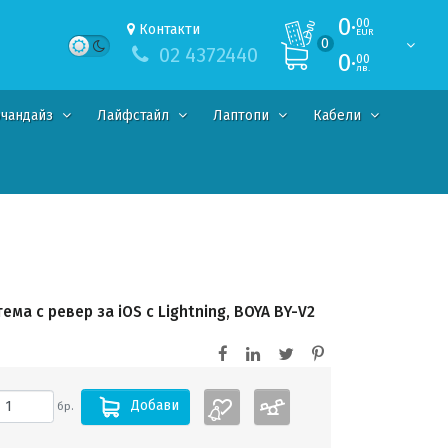
0·
00
Контакти
EUR
0
02 4372440
0·
00
лв.
чандайз
Лайфстайл
Лаптопи
Кабели
а с ревер за iOS с Lightning, BOYA BY-V2
Добави
бр.