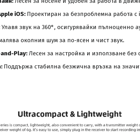
зайн:
Лесен за носене и удобен за работа в движ
pple iOS:
Проектиран за безпроблемна работа с iP
:
Улавя звук на 360°, осигурявайки пълноценно 
малява околния шум за по-ясен и чист звук.
-and-Play:
Лесен за настройка и използване без
а:
Поддържа стабилна безжична връзка на значи