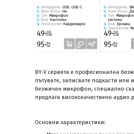
Интерфейс:
USB
,
USB-C
Интерфейс:
Wi
Mute бутон:
Не
Mute бутон:
Да
Тип:
Микрофон
Тип:
Микрофо
Вид:
Настолен
система
Технология:
Кардиоиден
Вид:
Брошка
Технология:
М
49·
49·
00
00
EUR
EUR
95·
95·
84
84
лв.
лв.
BY-V серията е професионална без
пътувате, записвате подкасти или 
безжичен микрофон, специално създ
предлага висококачествено аудио р
Основни характеристики: