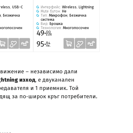
reless
,
USB-C
Интерфейс:
Wireless
,
Lightning
Интерфейс:
Wi
Mute бутон:
Не
Mute бутон:
Не
н
,
Безжична
Тип:
Микрофон
,
Безжична
Тип:
Микрофо
система
система
Вид:
Брошка
Вид:
Брошка
ногопосочен
Технология:
Многопосочен
Технология:
М
49·
49·
00
00
EUR
EUR
95·
95·
84
84
лв.
лв.
движение – независимо дали
htning изход
, е двуканален
редавателя и 1 приемник. Той
дящ за по-широк кръг потребители.