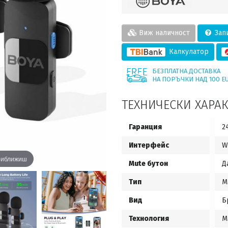
Виж наличност
Запи
Калкулатор
БЕЗПЛАТНА ДОСТАВКА
НА ПОРЪЧКИ НАД 100 E
ТЕХНИЧЕСКИ ХАРА
Гаранция
2
Интерфейс
W
приближиш
Mute бутон
Д
Тип
М
Вид
Б
Технология
М