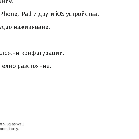
ение.
hone, iPad и други iOS устройства.
аудио изживяване.
 сложни конфигурации.
телно разстояние.