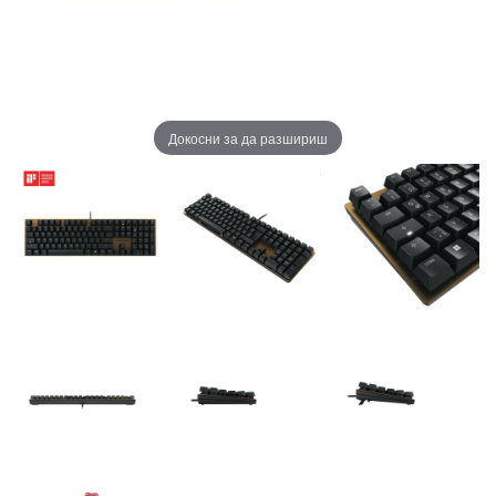
Докосни за да разшириш