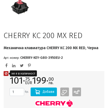
CHERRY KC 200 MX RED
Механична клавиатура CHERRY KC 200 MX RED, Черна
CHERRY-KEY-G80-3950EU-2
Арт. номер:
не е в наличност
101·
199·
75
00
EUR
лв.
Добави
бр.