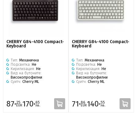
CHERRY G84-4100 Compact-
CHERRY G84-4100 Compact-
Keyboard
Keyboard
Тип:
Механична
Тип:
Механична
Подсветка:
Не
Подсветка:
Не
Кирилизация:
Не
Кирилизация:
Не
Вид на бутоните:
Вид на бутоните:
Високопрофилни
Високопрофилни
Суитч:
Cherry ML
Суитч:
Cherry ML
87·
170·
71·
140·
25
65
86
55
EUR
лв.
EUR
лв.