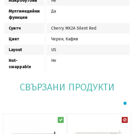
Макробутони
Не
Мултимедийни
Да
функции
Суитч
Cherry MX2A Silent Red
Цвят
Черен, Кафяв
Layout
US
Hot-
Не
swappable
СВЪРЗАНИ ПРОДУКТИ