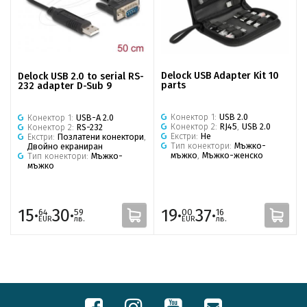
Delock USB Adapter Kit 10
Delock USB 2.0 to serial RS-
parts
232 adapter D-Sub 9
Конектор 1:
USB 2.0
Конектор 1:
USB-A 2.0
Конектор 2:
RJ45
,
USB 2.0
Конектор 2:
RS-232
Екстри:
Не
Екстри:
Позлатени конектори
,
Тип конектори:
Мъжко-
Двойно екраниран
мъжко
,
Мъжко-женско
Тип конектори:
Мъжко-
мъжко
15·
30·
19·
37·
64
59
00
16
EUR
лв.
EUR
лв.