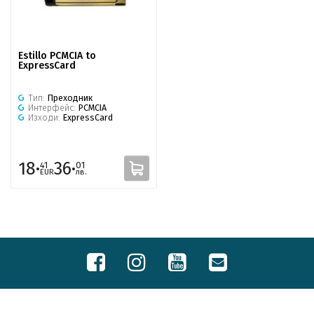
Estillo PCMCIA to
ExpressCard
Тип:
Преходник
Интерфейс:
PCMCIA
Изходи:
ExpressCard
18·
36·
41
01
EUR
лв.