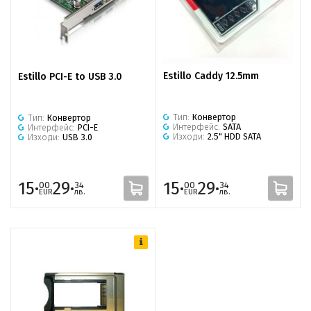
Estillo Caddy 12.5mm
Estillo PCI-E to USB 3.0
Тип:
Конвертор
Тип:
Конвертор
Интерфейс:
SATA
Интерфейс:
PCI-E
Изходи:
2.5" HDD SATA
Изходи:
USB 3.0
15·
29·
15·
29·
00
34
00
34
EUR
лв.
EUR
лв.