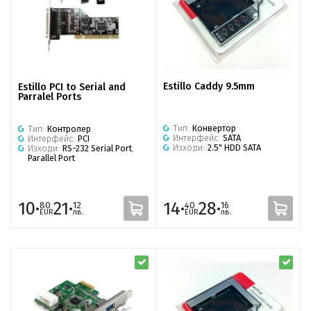
Estillo Caddy 9.5mm
Estillo PCI to Serial and
Parralel Ports
Тип:
Конвертор
Тип:
Контролер
Интерфейс:
SATA
Интерфейс:
PCI
Изходи:
2.5" HDD SATA
Изходи:
RS-232 Serial Port
,
Parallel Port
10·
21·
14·
28·
80
12
40
16
EUR
лв.
EUR
лв.