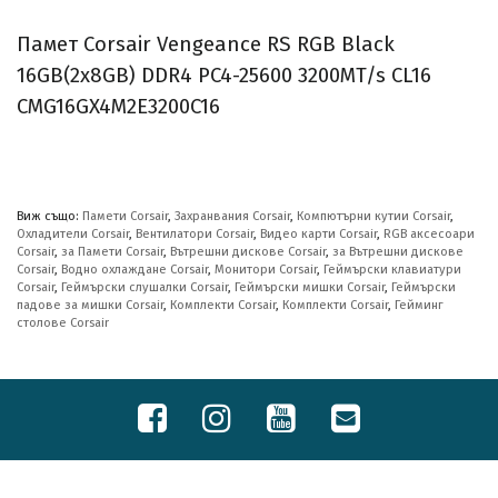
Памет Corsair Vengeance RS RGB Black
16GB(2x8GB) DDR4 PC4-25600 3200MT/s CL16
CMG16GX4M2E3200C16
Виж също:
Памети Corsair
,
Захранвания Corsair
,
Компютърни кутии Corsair
,
Охладители Corsair
,
Вентилатори Corsair
,
Видео карти Corsair
,
RGB аксесоари
Corsair
,
за Памети Corsair
,
Вътрешни дискове Corsair
,
за Вътрешни дискове
Corsair
,
Водно охлаждане Corsair
,
Монитори Corsair
,
Геймърски клавиатури
Corsair
,
Геймърски слушалки Corsair
,
Геймърски мишки Corsair
,
Геймърски
падове за мишки Corsair
,
Комплекти Corsair
,
Комплекти Corsair
,
Гейминг
столове Corsair