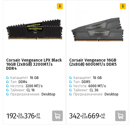
Corsair Vengeance LPX Black
Corsair Vengeance 16GB
16GB (2x8GB) 3200MT/s
(2x8GB) 6000MT/s DDR5
DDR4
Капацитет:
16 GB
Капацитет:
16 GB
Тип:
DDR4
Тип:
DDR5
Честота:
3200 MT/s
Честота:
6000 MT/s
Тайминг:
CL 16
Тайминг:
CL 36
Предназначение:
Desktop
Предназначение:
Desktop
192·
376·
342·
669·
56
61
29
46
EUR
лв.
EUR
лв.