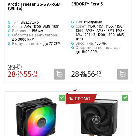
ENDORFY Fera 5
Arctic Freezer 36-S A-RGB
(White)
Тип:
Въздушно
Тип:
Въздушно
Сокет:
1150
,
1151
,
1155
,
1156
,
Сокет:
AM4
,
1700
,
AM5
,
1851
1366
,
AM2+
,
AM3+
,
FM1
,
FM2+
,
Височина:
156 мм
AM4
,
2011-3
,
1200
,
1700
,
AM5
,
Обороти на вентилатора:
1851
до 3000 RPM
Височина:
155 мм
Въздушен поток:
до 77 CFM
Обороти на вентилатора:
до 1800 RPM
33·
28
EUR
28·
55·
28·
56·
28
31
99
70
EUR
лв.
EUR
лв.