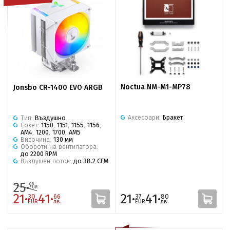
Noctua NM-M1-MP78
Jonsbo CR-1400 EVO ARGB
Аксесоари:
Бракет
Тип:
Въздушно
Сокет:
1150
,
1151
,
1155
,
1156
,
AM4
,
1200
,
1700
,
AM5
Височина:
130 мм
Обороти на вентилатора:
до 2200 RPM
Въздушен поток:
до 38.2 CFM
25·
06
EUR
21·
41·
21·
41·
30
66
37
80
EUR
лв.
EUR
лв.