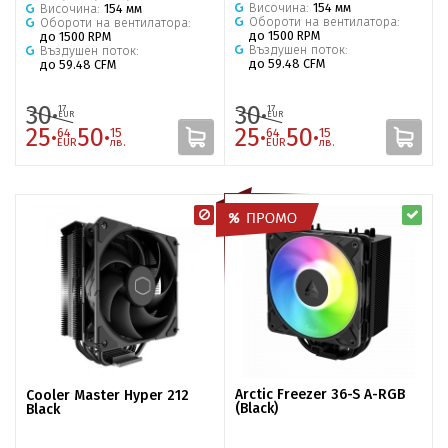
Височина:
154 мм
Височина:
154 мм
Обороти на вентилатора:
Обороти на вентилатора:
до 1500 RPM
до 1500 RPM
Въздушен поток:
Въздушен поток:
до 59.48 CFM
до 59.48 CFM
30·
30·
17
17
EUR
EUR
25·
50·
25·
50·
64
15
64
15
EUR
лв.
EUR
лв.
Arctic Freezer 36-S A-RGB
Cooler Master Hyper 212
(Black)
Black