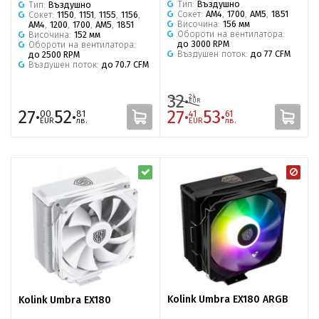
Тип:
Въздушно
Тип:
Въздушно
Сокет:
AM4
,
1700
,
AM5
,
1851
Сокет:
1150
,
1151
,
1155
,
1156
,
Височина:
156 мм
AM4
,
1200
,
1700
,
AM5
,
1851
Обороти на вентилатора:
Височина:
152 мм
до 3000 RPM
Обороти на вентилатора:
Въздушен поток:
до 77 CFM
до 2500 RPM
Въздушен поток:
до 70.7 CFM
32·
24
EUR
27·
52·
27·
53·
00
81
41
61
EUR
лв.
EUR
лв.
Kolink Umbra EX180 ARGB
Kolink Umbra EX180