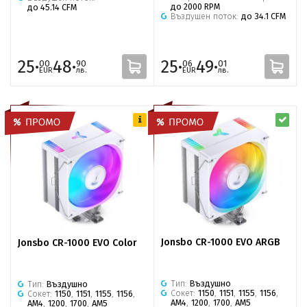
до 2000 RPM
до 45.14 CFM
Въздушен поток:
до 34.1 CFM
25·
48·
25·
49·
00
90
06
01
EUR
лв.
EUR
лв.
Jonsbo CR-1000 EVO ARGB
Jonsbo CR-1000 EVO Color
Тип:
Въздушно
Тип:
Въздушно
Сокет:
1150
,
1151
,
1155
,
1156
,
Сокет:
1150
,
1151
,
1155
,
1156
,
AM4
,
1200
,
1700
,
AM5
AM4
,
1200
,
1700
,
AM5