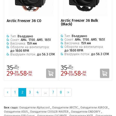
Arctic Freezer 36 Bulk
Arctic Freezer 36 CO
(Black)
Тип:
Въздушно
Тип:
Въздушно
Сокет:
AM4
,
1700
,
AM5
,
1851
Сокет:
AM4
,
1700
,
AM5
,
1851
Височина:
159 мм
Височина:
159 мм
Обороти на вентилатора:
Обороти на вентилатора:
до 1800 RPM
до 1800 RPM
Въздушен поток:
до 56.3 CFM
Въздушен поток:
до 56.3 CFM
35·
35·
28
28
EUR
EUR
29·
58·
29·
58·
99
66
99
66
EUR
лв.
EUR
лв.
‹
1
2
3
4
...
7
8
›
Виж също:
Охладители Alphacool
,
Охладители ARCTIC
,
Охладители ASROCK
,
Охладители ASUS
,
Охладители COOLER MASTER
,
Охладители ENDORFY
,
Охладители FSP Group
,
Охладители GIGABYTE
,
Охладители HYTE
,
Охладители