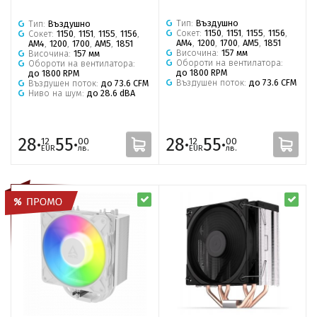
Тип:
Въздушно
Тип:
Въздушно
Сокет:
1150
,
1151
,
1155
,
1156
,
Сокет:
1150
,
1151
,
1155
,
1156
,
AM4
,
1200
,
1700
,
AM5
,
1851
AM4
,
1200
,
1700
,
AM5
,
1851
Височина:
157 мм
Височина:
157 мм
Обороти на вентилатора:
Обороти на вентилатора:
до 1800 RPM
до 1800 RPM
Въздушен поток:
до 73.6 CFM
Въздушен поток:
до 73.6 CFM
Ниво на шум:
до 28.6 dBA
28·
55·
28·
55·
12
00
12
00
EUR
лв.
EUR
лв.