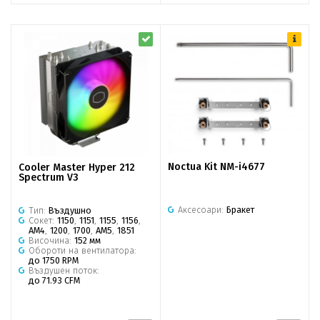
Noctua Kit NM-i4677
Cooler Master Hyper 212
Spectrum V3
Аксесоари:
Бракет
Тип:
Въздушно
Сокет:
1150
,
1151
,
1155
,
1156
,
AM4
,
1200
,
1700
,
AM5
,
1851
Височина:
152 мм
Обороти на вентилатора:
до 1750 RPM
Въздушен поток:
до 71.93 CFM