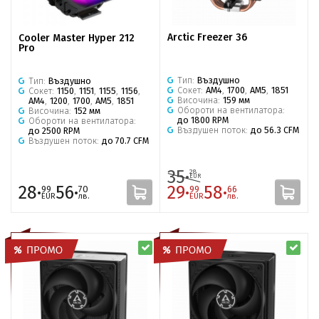
Arctic Freezer 36
Cooler Master Hyper 212
Pro
Тип:
Въздушно
Тип:
Въздушно
Сокет:
AM4
,
1700
,
AM5
,
1851
Сокет:
1150
,
1151
,
1155
,
1156
,
Височина:
159 мм
AM4
,
1200
,
1700
,
AM5
,
1851
Обороти на вентилатора:
Височина:
152 мм
до 1800 RPM
Обороти на вентилатора:
Въздушен поток:
до 56.3 CFM
до 2500 RPM
Въздушен поток:
до 70.7 CFM
35·
28
EUR
28·
56·
29·
58·
99
70
99
66
EUR
лв.
EUR
лв.