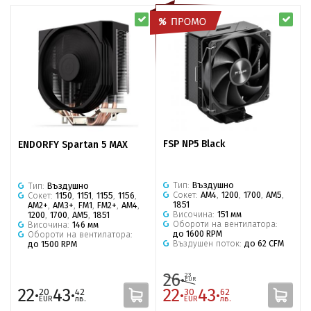
FSP NP5 Black
ENDORFY Spartan 5 MAX
Тип:
Въздушно
Тип:
Въздушно
Сокет:
AM4
,
1200
,
1700
,
AM5
,
Сокет:
1150
,
1151
,
1155
,
1156
,
1851
AM2+
,
AM3+
,
FM1
,
FM2+
,
AM4
,
Височина:
151 мм
1200
,
1700
,
AM5
,
1851
Обороти на вентилатора:
Височина:
146 мм
до 1600 RPM
Обороти на вентилатора:
Въздушен поток:
до 62 CFM
до 1500 RPM
26·
23
EUR
22·
43·
22·
43·
20
42
30
62
EUR
лв.
EUR
лв.