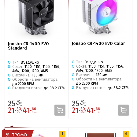
Jonsbo CR-1400 EVO Color
Jonsbo CR-1400 EVO
Standard
Тип:
Въздушно
Тип:
Въздушно
Сокет:
1150
,
1151
,
1155
,
1156
,
Сокет:
1150
,
1151
,
1155
,
1156
,
AM4
,
1200
,
1700
,
AM5
AM4
,
1200
,
1700
,
AM5
Височина:
130 мм
Височина:
130 мм
Обороти на вентилатора:
Обороти на вентилатора:
до 2200 RPM
до 2200 RPM
Въздушен поток:
до 38.2 CFM
Въздушен поток:
до 38.2 CFM
25·
25·
06
06
EUR
EUR
21·
41·
21·
41·
30
66
30
66
EUR
лв.
EUR
лв.