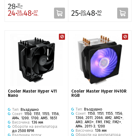
28·
92
EUR
24·
48·
25·
48·
58
07
00
90
EUR
лв.
EUR
лв.
Cooler Master Hyper H410R
Cooler Master Hyper 411
RGB
Nano
Тип:
Въздушно
Тип:
Въздушно
Сокет:
1150
,
1151
,
1155
,
1156
,
Сокет:
1150
,
1151
,
1155
,
1156
,
1366
,
2011
,
2066
,
AM2
,
AM2+
,
AM4
,
1200
,
1700
,
AM5
,
1851
AM3
,
AM3+
,
FM1
,
FM2
,
FM2+
,
Височина:
136 мм
AM4
,
2011-3
,
1200
Обороти на вентилатора:
Височина:
136 мм
до 2500 RPM
Обороти на вентилатора:
Въздушен поток: