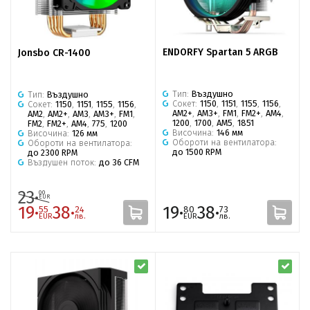
ENDORFY Spartan 5 ARGB
Jonsbo CR-1400
Тип:
Въздушно
Тип:
Въздушно
Сокет:
1150
,
1151
,
1155
,
1156
,
Сокет:
1150
,
1151
,
1155
,
1156
,
AM2+
,
AM3+
,
FM1
,
FM2+
,
AM4
,
AM2
,
AM2+
,
AM3
,
AM3+
,
FM1
,
1200
,
1700
,
AM5
,
1851
FM2
,
FM2+
,
AM4
,
775
,
1200
Височина:
146 мм
Височина:
126 мм
Обороти на вентилатора:
Обороти на вентилатора:
до 1500 RPM
до 2300 RPM
Въздушен поток:
до 36 CFM
23·
00
EUR
19·
38·
19·
38·
55
24
80
73
EUR
лв.
EUR
лв.