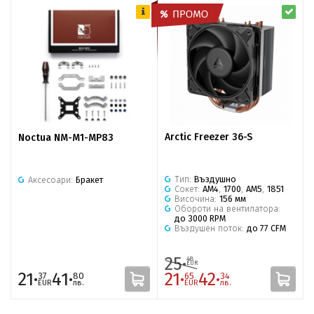
Arctic Freezer 36-S
Noctua NM-M1-MP83
Тип:
Въздушно
Аксесоари:
Бракет
Сокет:
AM4
,
1700
,
AM5
,
1851
Височина:
156 мм
Обороти на вентилатора:
до 3000 RPM
Въздушен поток:
до 77 CFM
25·
48
EUR
21·
41·
21·
42·
37
80
65
34
EUR
лв.
EUR
лв.