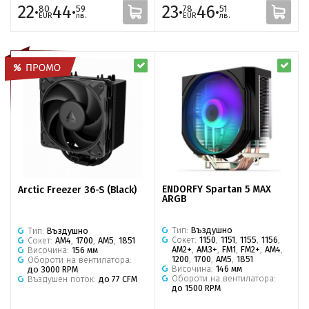
22·
44·
23·
46·
80
59
78
51
EUR
лв.
EUR
лв.
ENDORFY Spartan 5 MAX
Arctic Freezer 36-S (Black)
ARGB
Тип:
Въздушно
Тип:
Въздушно
Сокет:
1150
,
1151
,
1155
,
1156
,
Сокет:
AM4
,
1700
,
AM5
,
1851
AM2+
,
AM3+
,
FM1
,
FM2+
,
AM4
,
Височина:
156 мм
1200
,
1700
,
AM5
,
1851
Обороти на вентилатора:
Височина:
146 мм
до 3000 RPM
Обороти на вентилатора:
Въздушен поток:
до 77 CFM
до 1500 RPM