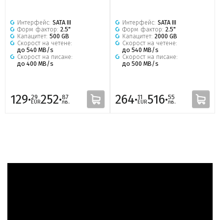
Интерфейс:
SATA III
Интерфейс:
SATA III
Форм фактор:
2.5"
Форм фактор:
2.5"
Капацитет:
500 GB
Капацитет:
2000 GB
Скорост на четене:
Скорост на четене:
до 540 MB/s
до 540 MB/s
Скорост на писане:
Скорост на писане:
до 400 MB/s
до 500 MB/s
129·
252·
264·
516·
29
87
11
55
EUR
лв.
EUR
лв.