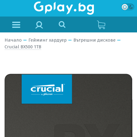
Начало
Гейминг хардуер
Вътрешни дискове
Crucial BX500 1TB