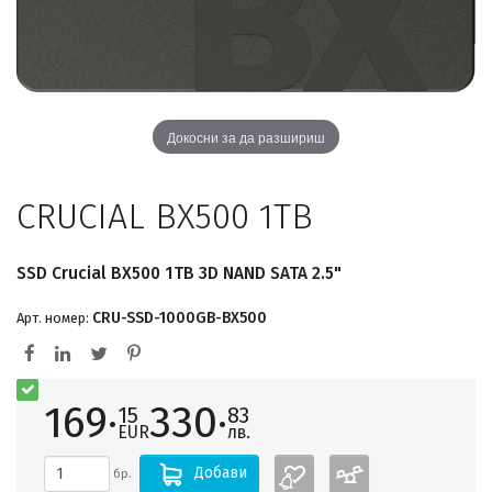
Докосни за да разшириш
CRUCIAL BX500 1TB
SSD Crucial BX500 1TB 3D NAND SATA 2.5"
CRU-SSD-1000GB-BX500
Арт. номер:
169·
330·
15
83
EUR
лв.
Добави
бр.