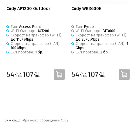
Cudy AP1200 Outdoor
Cudy WR3600E
Тип:
Access Point
Тип:
Рутер
WI-FI Стандарт:
AC1200
WI-FI Стандарт:
BE3600
Скорост на трансфер (Wi-Fi):
Скорост на трансфер (Wi-Fi):
до 1167 Mbps
до 3570 Mbps
Скорост на трансфер (LAN):
Скорост на трансфер (LAN):
1
100 Mbps
Gbps
LAN портове:
1 бр.
LAN портове:
3 бр.
54·
107·
54·
107·
98
53
98
53
EUR
лв.
EUR
лв.
Виж също:
Мрежово оборудване Cudy