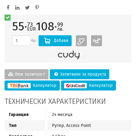
55·
108·
73
99
EUR
лв.
Добави
бр.
Виж наличност
Запитване за продукта
Калкулатор
Калкулатор
ТЕХНИЧЕСКИ ХАРАКТЕРИСТИКИ
Гаранция
24 месеца
Тип
Рутер, Access Point