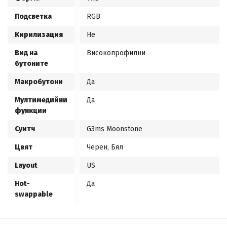
Подсветка
RGB
Кирилизация
Не
Вид на
Високопрофилни
бутоните
Макробутони
Да
Мултимедийни
Да
функции
Суитч
G3ms Moonstone
Цвят
Черен, Бял
Layout
US
Hot-
Да
swappable