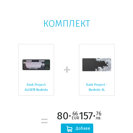
КОМПЛЕКТ
Dark Project
Dark Project -
ALU87B Bushido
Bushido XL
80·
157·
66
76
EUR
лв.
Добави