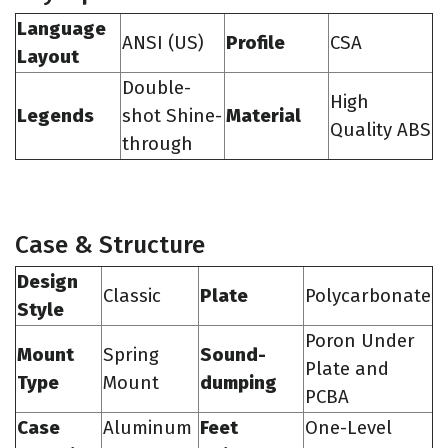
Language
ANSI (US)
Profile
CSA
Layout
Double-
High
Legends
shot Shine-
Material
Quality ABS
through
Case & Structure
Design
Classic
Plate
Polycarbonate
Style
Poron Under
Mount
Spring
Sound-
Plate and
Type
Mount
dumping
PCBA
Case
Aluminum
Feet
One-Level