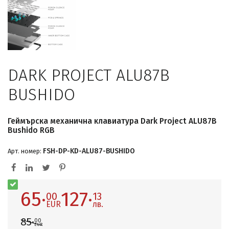
DARK PROJECT ALU87B
BUSHIDO
Геймърскa механична клавиатура Dark Project ALU87B
Bushido RGB
FSH-DP-KD-ALU87-BUSHIDO
Арт. номер:
65·
127·
00
13
EUR
лв.
85·
00
EUR