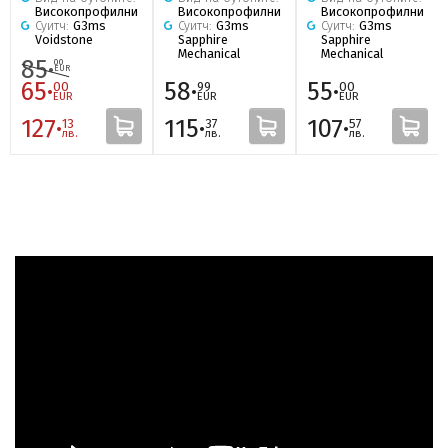
Високопрофилни
Високопрофилни
Високопрофилни
Суитч:
G3ms
Суитч:
G3ms
Суитч:
G3ms
Voidstone
Sapphire
Sapphire
Mechanical
Mechanical
85·
00
EUR
65·
58·
55·
00
99
00
EUR
EUR
EUR
127·
115·
107·
13
37
57
лв.
лв.
лв.