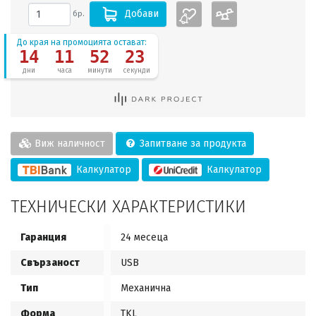
Добави
бр.
До края на промоцията остават:
14
11
52
22
дни
часа
минути
секунди
Виж наличност
Запитване за продукта
Калкулатор
Калкулатор
ТЕХНИЧЕСКИ ХАРАКТЕРИСТИКИ
Гаранция
24 месеца
Свързаност
USB
Тип
Механична
Форма
TKL