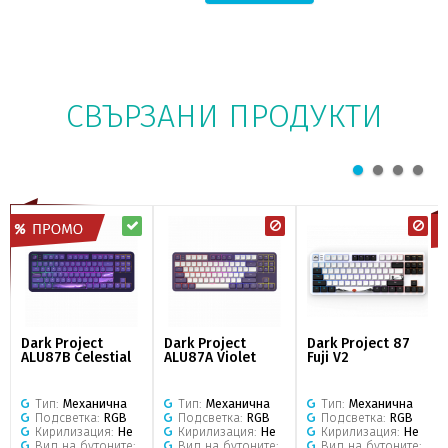
СВЪРЗАНИ ПРОДУКТИ
Dark Project
Dark Project
Dark Project 87
ALU87B Celestial
ALU87A Violet
Fuji V2
Тип:
Механична
Тип:
Механична
Тип:
Механична
Подсветка:
RGB
Подсветка:
RGB
Подсветка:
RGB
Кирилизация:
Не
Кирилизация:
Не
Кирилизация:
Не
Вид на бутоните:
Вид на бутоните:
Вид на бутоните: