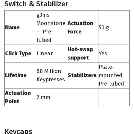
Switch & Stabilizer
g3ms
Moonstone
Actuation
Name
50 g
— Pre-
Force
lubed
Hot-swap
Click Type
Linear
Yes
support
Plate-
80 Million
Lifetime
Stabilizers
mounted,
Keypresses
Pre-lubed
Actuation
2 mm
Point
Keycaps