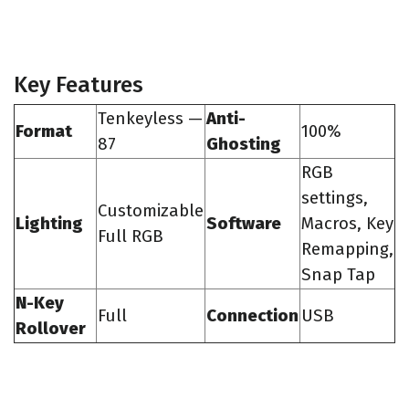
Key Features
Tenkeyless —
Anti-
Format
100%
87
Ghosting
RGB
settings,
Customizable
Lighting
Software
Macros, Key
Full RGB
Remapping,
Snap Tap
N-Key
Full
Connection
USB
Rollover