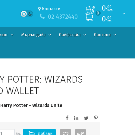
0·
00
Контакти
EUR
0
02 4372440
0·
00
лв.
минг
Мърчандайз
Лайфстайл
Лаптопи
Y POTTER: WIZARDS
LD WALLET
arry Potter - Wizards Unite
Добави
бр.