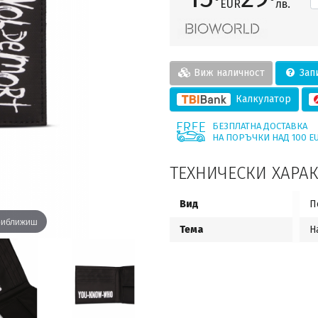
EUR
лв.
Виж наличност
Запи
Калкулатор
БЕЗПЛАТНА ДОСТАВКА
НА ПОРЪЧКИ НАД 100 E
ТЕХНИЧЕСКИ ХАРА
Вид
П
приближиш
Тема
H