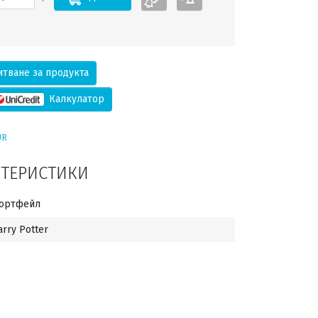
тване за продукта
Калкулатор
UR
КТЕРИСТИКИ
ортфейл
arry Potter