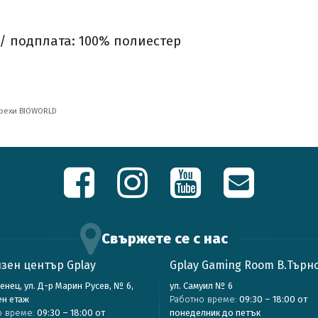
/ подплата: 100% полиестер
рехи BIOWORLD
Свържете се с нас
зен център Gplay
Gplay Gaming Room В.Търн
зенец, ул. Д-р Марин Русев, № 6,
ул. Самуил № 6
ен етаж
Работно време:
09:30 – 18:00 от
о време:
09:30 – 18:00 от
понеделник до петък