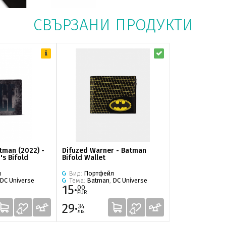
СВЪРЗАНИ ПРОДУКТИ
tman (2022) -
Difuzed Warner - Batman
s Bifold
Bifold Wallet
л
Вид:
Портфейл
DC Universe
Тема:
Batman
,
DC Universe
15·
00
EUR
29·
34
лв.