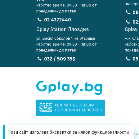
понеде
Работно време:
09:30 – 18:00 от
понеделник до петък
08
02 4372440
02
Gplay Station Пловдив
Gplay 
ул. Васил Соколов 1, кв. Мараша
ж.к. Сл
Работно време:
09:30 – 18:00 от
Работн
понеделник до петък
понеде
032 / 509 359
05
БЕЗПЛАТНА ДОСТАВКА
НА ПОРЪЧКИ НАД 100 EUR
Този сайт използва бисквитки за някои функционалности.
© 2026 - Gplay.bg - Всички права
При 