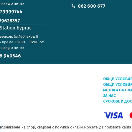
лник до петък
062 600 677
79999744
/9628357
Station Бургас
авейков, бл.160, вход В
о време:
09:30 – 18:00 от
лник до петък
6 940546
ОБЩИ УСЛОВИ
ОБЩИ УСЛОВИЯ
МЕТОДИ НА ПЛ
ЗА НАС
СРОКОВЕ И ДО
възникване на спор, свързан с покупка онлайн можете да ползвате сайта