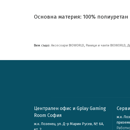
Основна материя: 100% полиуретан 
Виж също:
Аксесоари BIOWORLD
,
Раници и чанти BIOWORLD
,
Д
Централен офис и Gplay Gaming
Серви
Room София
ж.к. Ло
призем
ж.к. Лозенец, ул. Д-р Марин Русев, № 6А,
Работн
ет. 2