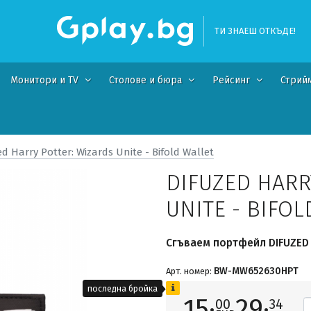
ТИ ЗНАЕШ ОТКЪДЕ!
Монитори и TV
Столове и бюра
Рейсинг
Стрий
ed Harry Potter: Wizards Unite - Bifold Wallet
DIFUZED HARR
UNITE - BIFO
Сгъваем портфейл DIFUZED H
BW-MW652630HPT
Арт. номер:
последна бройка
15·
29·
00
34