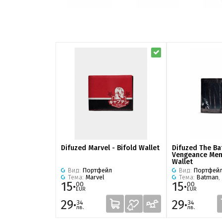
Difuzed Marvel - Bifold Wallet
Difuzed The Ba
Vengeance Men'
Wallet
Вид:
Портфейл
Вид:
Портфей
Тема:
Marvel
Тема:
Batman
,
15·
15·
00
00
EUR
EUR
29·
29·
34
34
лв.
лв.