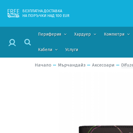
БЕЗПЛАТНА ДОСТАВКА
НА ПОРЪЧКИ НАД 100 EUR
Периферия
Хардуер
Компютри
Кабели
Услуги
Начало
Мърчандайз
Аксесоари
Difuz