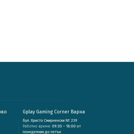
ово
Gplay Gaming Corner Варна
бул. Христо Смирненски № 239
Работно време:
09:30 – 18:00 от
понеделник до петък