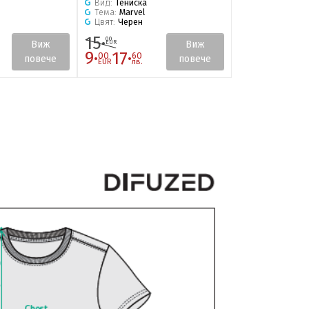
Вид:
Тениска
Вид:
Тениска
Тема:
Marvel
Тема:
Marvel
Цвят:
Черен
Цвят:
Бял
15·
15·
00
00
Виж
Виж
EUR
EUR
9·
17·
9·
17·
00
60
00
60
повече
повече
EUR
лв.
EUR
лв.