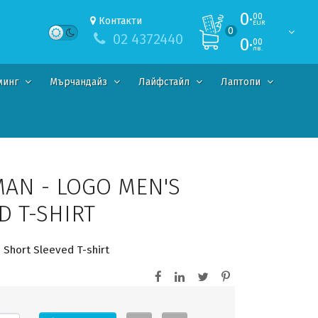
0·
00
Контакти
EUR
0
02 4372440
0·
00
лв.
минг
Мърчандайз
Лайфстайл
Лаптопи
MAN - LOGO MEN'S
D T-SHIRT
 Short Sleeved T-shirt