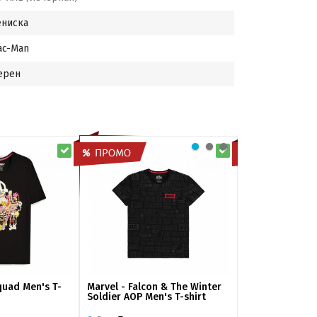
ениска
ac-Man
ерен
quad Men's T-
Marvel - Falcon & The Winter
Marvel - Winte
Soldier AOP Men's T-shirt
T-shirt