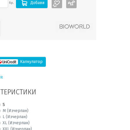
Добави
бр.
Калкулатор
UR
КТЕРИСТИКИ
S
M (Изчерпан)
L (Изчерпан)
XL (Изчерпан)
XXL (Изчерпан)