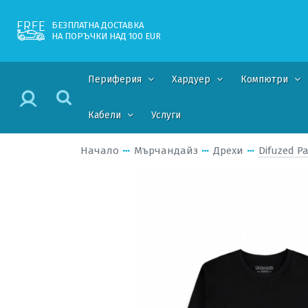
БЕЗПЛАТНА ДОСТАВКА
НА ПОРЪЧКИ НАД 100 EUR
Периферия
Хардуер
Компютри
Кабели
Услуги
Начало
Мърчандайз
Дрехи
Difuzed Pa