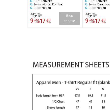
Вид:
Тениска
Вид:
Тениска
Тема:
Mortal Kombat
Тема:
Deathlo
Цвят:
Черен
Цвят:
Черен
15·
15·
00
00
Виж
EUR
EUR
9·
17·
9·
17·
00
60
00
60
повече
EUR
лв.
EUR
лв.