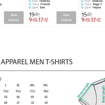
Вид:
Тениска
Вид:
Тениска
op
Тема:
Friends
Тема:
Rage 2
Цвят:
Бял
Цвят:
Черен
19·
15·
94
00
Виж
Виж
EUR
EUR
9·
17·
9·
17·
00
60
00
60
повече
повече
EUR
лв.
EUR
лв.