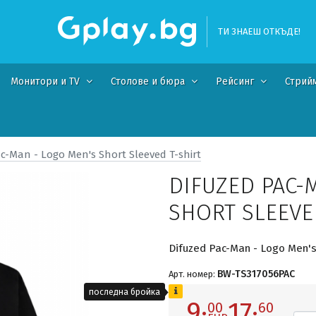
ТИ ЗНАЕШ ОТКЪДЕ!
Монитори и TV
Столове и бюра
Рейсинг
Стрий
c-Man - Logo Men's Short Sleeved T-shirt
DIFUZED PAC-
SHORT SLEEVE
Difuzed Pac-Man - Logo Men's
BW-TS317056PAC
Арт. номер:
последна бройка
9·
17·
00
60