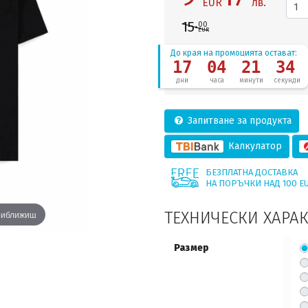
EUR
лв.
15·
00
EUR
До края на промоцията остават:
17
04
21
33
дни
часа
минути
секунди
Запитване за продукта
Калкулатор
БЕЗПЛАТНА ДОСТАВКА
НА ПОРЪЧКИ НАД 100 E
приближиш
ТЕХНИЧЕСКИ ХАРА
Размер