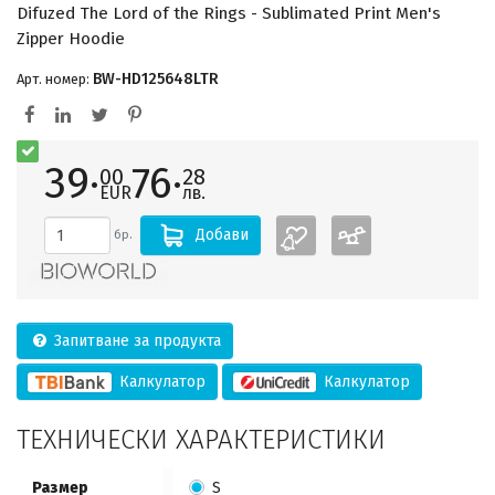
Difuzed The Lord of the Rings - Sublimated Print Men's
Zipper Hoodie
BW-HD125648LTR
Арт. номер:
39·
76·
00
28
EUR
лв.
Добави
бр.
Запитване за продукта
Калкулатор
Калкулатор
ТЕХНИЧЕСКИ ХАРАКТЕРИСТИКИ
Размер
S