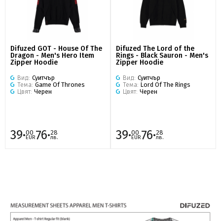
Difuzed GOT - House Of The
Difuzed The Lord of the
Dragon - Men's Hero Item
Rings - Black Sauron - Men's
Zipper Hoodie
Zipper Hoodie
Вид:
Суитчър
Вид:
Суитчър
Тема:
Game Of Thrones
Тема:
Lord Of The Rings
Цвят:
Черен
Цвят:
Черен
39·
76·
39·
76·
00
28
00
28
EUR
лв.
EUR
лв.