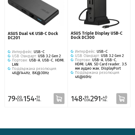
ASUS Triple Display USB-C
ASUS Dual 4K USB-C Dock
Dock DC300
DC201
Интерфейс:
USB-C
Интерфейс:
USB-C
USB Стандарт:
USB 3.2 Gen 2
USB Стандарт:
USB 3.2 Gen 2
Портове:
USB-A
,
USB-C
,
Портове:
USB-A
,
USB-C
,
HDMI
,
HDMI
,
LAN
,
SD Card reader
,
3.5
LAN
мм аудио жак
,
DisplayPort
Поддържана резолюция:
Поддържана резолюция:
4K@144Hz
,
8K@30Hz
4K@60Hz
79·
154·
148·
291·
00
51
99
40
EUR
лв.
EUR
лв.