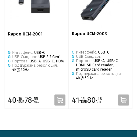
Rapoo UCM-2003
Rapoo UCM-2001
Интерфейс:
USB-C
Интерфейс:
USB-C
USB Стандарт:
USB Стандарт:
USB 3.2 Gen1
Портове:
USB-A
,
USB-C
,
Портове:
USB-A
,
USB-C
,
HDMI
HDMI
,
SD Card reader
,
Поддържана резолюция:
microSD card reader
4K@60Hz
Поддържана резолюция:
4K@60Hz
40·
78·
41·
80·
16
55
15
48
EUR
лв.
EUR
лв.