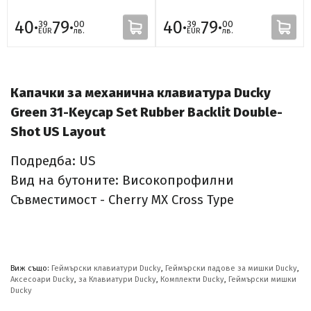
40·
79·
40·
79·
39
00
39
00
EUR
лв.
EUR
лв.
Капачки за механична клавиатура Ducky
Green 31-Keycap Set Rubber Backlit Double-
Shot US Layout
Подредба: US
Вид на бутоните: Високопрофилни
Съвместимост - Cherry MX Cross Type
Виж също:
Геймърски клавиатури Ducky
,
Геймърски падове за мишки Ducky
,
Аксесоари Ducky
,
за Клавиатури Ducky
,
Комплекти Ducky
,
Геймърски мишки
Ducky