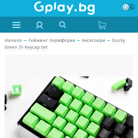
Начало
Гейминг периферия
Аксесоари
Ducky
Green 31-Keycap Set