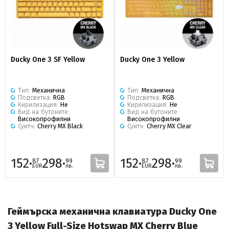
Ducky One 3 SF Yellow
Ducky One 3 Yellow
Тип:
Механична
Тип:
Механична
Подсветка:
RGB
Подсветка:
RGB
Кирилизация:
Не
Кирилизация:
Не
Вид на бутоните:
Вид на бутоните:
Високопрофилни
Високопрофилни
Суитч:
Cherry MX Black
Суитч:
Cherry MX Clear
152·
298·
152·
298·
87
99
87
99
EUR
лв.
EUR
лв.
Геймърска механична клавиатура Ducky One
3 Yellow Full-Size Hotswap MX Cherry Blue