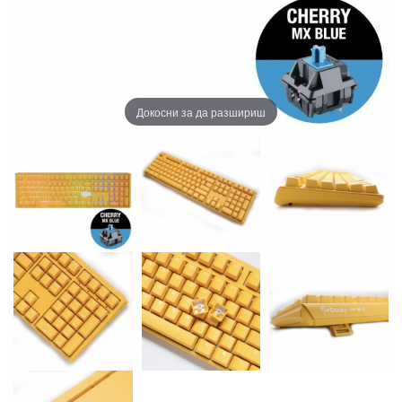
Докосни за да разшириш