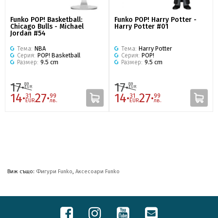
Funko POP! Basketball:
Funko POP! Harry Potter -
Chicago Bulls - Michael
Harry Potter #01
Jordan #54
Тема:
NBA
Тема:
Harry Potter
Серия:
POP! Basketball
Серия:
POP!
Размер:
9.5 cm
Размер:
9.5 cm
17·
17·
89
89
EUR
EUR
14·
27·
14·
27·
31
99
31
99
EUR
лв.
EUR
лв.
Виж също:
Фигури Funko
,
Аксесоари Funko