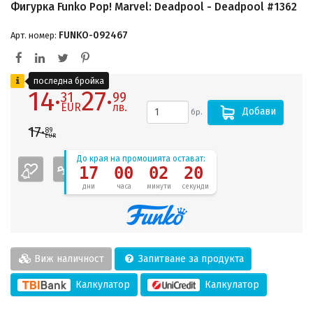
Фигурка Funko Pop! Marvel: Deadpool - Deadpool #1362
FUNKO-092467
Арт. номер:
последна бройка
14·
27·
31
99
EUR
лв.
Добави
бр.
17·
89
EUR
До края на промоцията остават:
17
00
02
20
дни
часа
минути
секунди
Виж наличност
Запитване за продукта
Калкулатор
Калкулатор