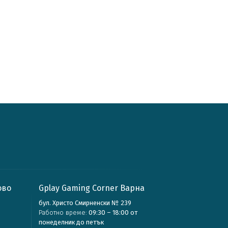
ово
Gplay Gaming Corner Варна
бул. Христо Смирненски № 239
Работно време:
09:30 – 18:00 от
понеделник до петък