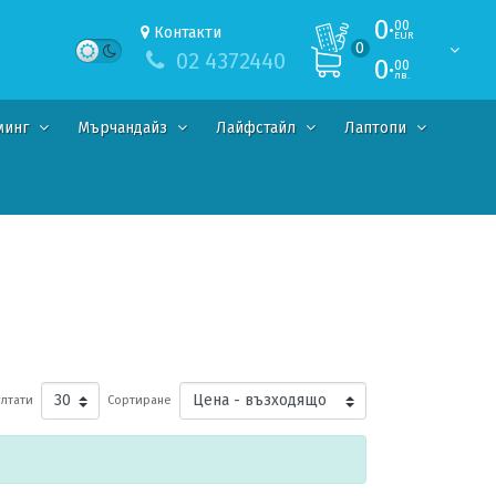
0·
00
Контакти
EUR
0
02 4372440
0·
00
лв.
минг
Мърчандайз
Лайфстайл
Лаптопи
лтати
Сортиране