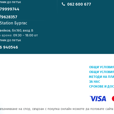
лник до петък
062 600 677
79999744
/9628357
Station Бургас
авейков, бл.160, вход В
о време:
09:30 – 18:00 от
лник до петък
6 940546
ОБЩИ УСЛОВИ
ОБЩИ УСЛОВИЯ
МЕТОДИ НА ПЛ
ЗА НАС
СРОКОВЕ И ДО
възникване на спор, свързан с покупка онлайн можете да ползвате сайта