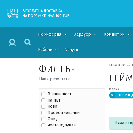
БЕЗПЛАТНА ДОСТАВКА
НА ПОРЪЧКИ НАД 100 EUR
Периферия
Хардуер
Компютри
Кабели
Услуги
Начало
ФИЛТЪР
ГЕЙМ
Няма резултати
Марка
В наличност
×
НЕСЪЩ
На път
Нови
Промоционални
Фокус
Няма отк
Често купуван