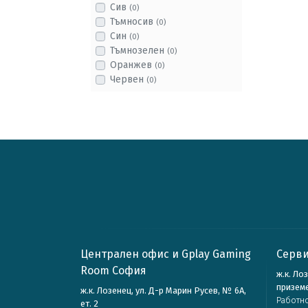
Сив
(0)
Тъмносив
(0)
Син
(0)
Тъмнозелен
(0)
Оранжев
(0)
Червен
(0)
Централен офис и Gplay Gaming
Серви
Room София
ж.к. Ло
призем
ж.к. Лозенец, ул. Д-р Марин Русев, № 6А,
Работн
ет. 2