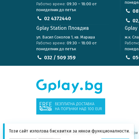
понеде
Работно време:
09:30 – 18:00 от
понеделник до петък
08
02 4372440
02
Gplay Station Пловдив
Gplay 
ул. Васил Соколов 1, кв. Мараша
ж.к. Сл
Работно време:
09:30 – 18:00 от
Работн
понеделник до петък
понеде
032 / 509 359
05
БЕЗПЛАТНА ДОСТАВКА
НА ПОРЪЧКИ НАД 100 EUR
Този сайт използва бисквитки за някои функционалности.
© 2026 - Gplay.bg - Всички права
При 
запазени