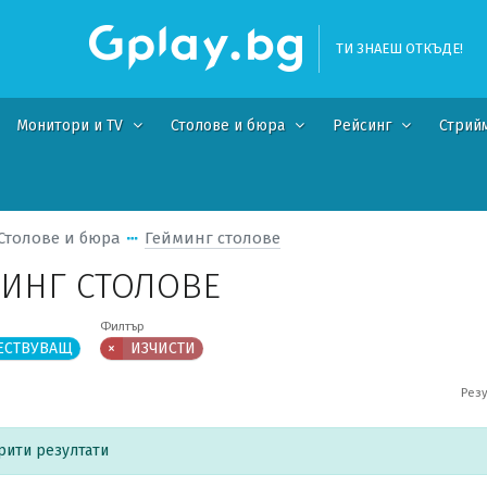
ТИ ЗНАЕШ ОТКЪДЕ!
Монитори и TV
Столове и бюра
Рейсинг
Стрий
Столове и бюра
Гейминг столове
ИНГ СТОЛОВЕ
Филтър
ЕСТВУВАЩ
×
ИЗЧИСТИ
Резу
рити резултати