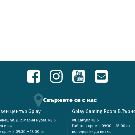
Свържете се с нас
зен център Gplay
Gplay Gaming Room В.Търн
зенец, ул. Д-р Марин Русев, № 6,
ул. Самуил № 6
ен етаж
Работно време:
09:30 – 18:00 от
о време:
09:30 – 18:00 от
понеделник до петък