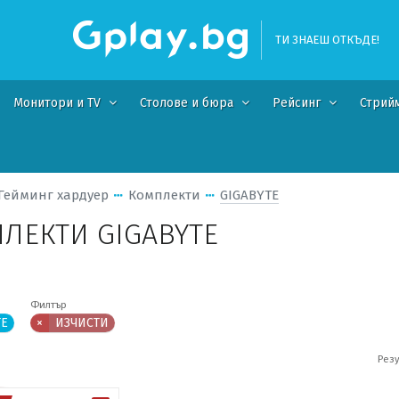
ТИ ЗНАЕШ ОТКЪДЕ!
Монитори и TV
Столове и бюра
Рейсинг
Стрий
Гейминг хардуер
Комплекти
GIGABYTE
ЛЕКТИ GIGABYTE
Филтър
TE
×
ИЗЧИСТИ
Резу