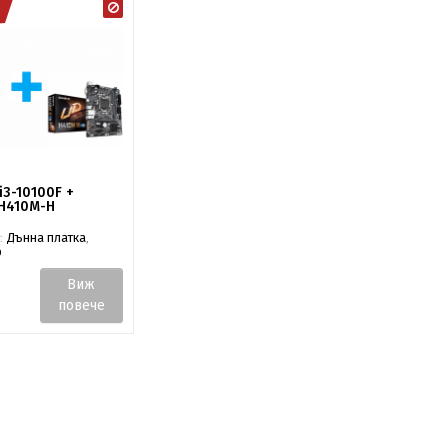
 i3-10100F +
 H410M-H
:
Дънна платка
,
р
Виж
повече