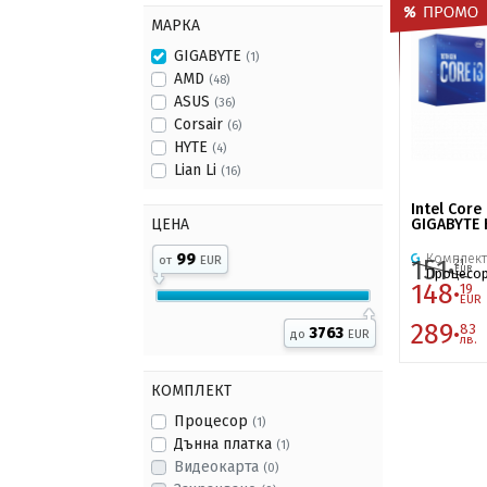
МАРКА
GIGABYTE
(1)
AMD
(48)
ASUS
(36)
Corsair
(6)
HYTE
(4)
Lian Li
(16)
Intel Core
GIGABYTE
ЦЕНА
99
Комплект
151·
от
EUR
21
EUR
Процесо
148·
19
EUR
289·
83
3763
до
EUR
лв.
КОМПЛЕКТ
Процесор
(1)
Дънна платка
(1)
Видеокарта
(0)