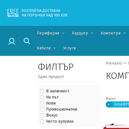
БЕЗПЛАТНА ДОСТАВКА
НА ПОРЪЧКИ НАД 100 EUR
Периферия
Хардуер
Компютри
Кабели
Услуги
Начало
ФИЛТЪР
КОМП
Един продукт
В наличност
На път
Марка
Нови
×
GIGABY
Промоционални
Фокус
Често купуван