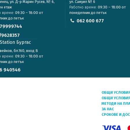
зенец, ул. Д-р Марин Русев, № 6,
ул. Самуил № 6
ен етаж
Работно време:
09:30 – 18:00 от
о време:
09:30 – 18:00 от
понеделник до петък
лник до петък
062 600 677
79999744
/9628357
Station Бургас
авейков, бл.160, вход В
о време:
09:30 – 18:00 от
лник до петък
6 940546
ОБЩИ УСЛОВИ
ОБЩИ УСЛОВИЯ
МЕТОДИ НА ПЛ
ЗА НАС
СРОКОВЕ И ДО