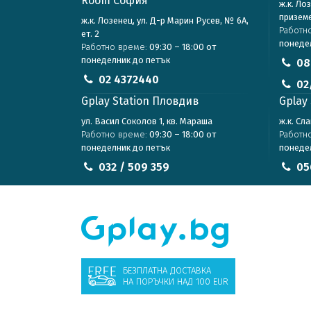
Room София
ж.к. Ло
призем
ж.к. Лозенец, ул. Д-р Марин Русев, № 6А,
Работн
ет. 2
понеде
Работно време:
09:30 – 18:00 от
понеделник до петък
08
02 4372440
02
Gplay Station Пловдив
Gplay 
ул. Васил Соколов 1, кв. Мараша
ж.к. Сл
Работно време:
09:30 – 18:00 от
Работн
понеделник до петък
понеде
032 / 509 359
05
БЕЗПЛАТНА ДОСТАВКА
НА ПОРЪЧКИ НАД 100 EUR