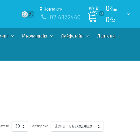
0·
00
Контакти
EUR
0
02 4372440
0·
00
лв.
минг
Мърчандайз
Лайфстайл
Лаптопи
лтати
Сортиране