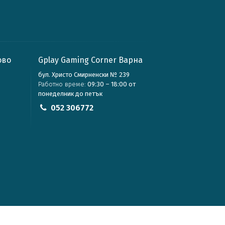
ово
Gplay Gaming Corner Варна
бул. Христо Смирненски № 239
Работно време:
09:30 – 18:00 от
понеделник до петък
052 306772