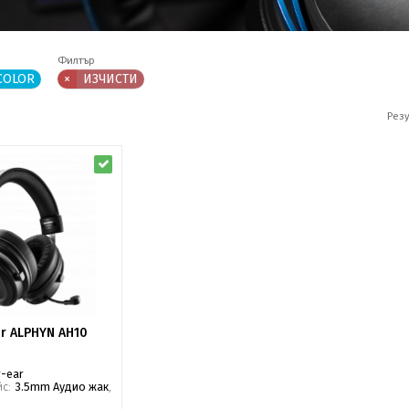
Филтър
COLOR
×
ИЗЧИСТИ
Резу
r ALPHYN AH10
-ear
йс:
3.5mm Аудио жак
,