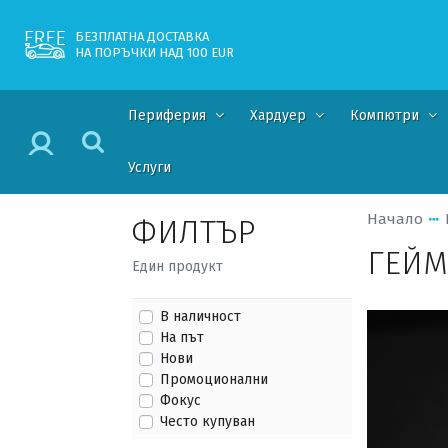
БЕЗПЛАТНА ДОСТАВКА
НА ПОРЪЧКИ НАД 100 EUR
Периферия
Хардуер
Компютри
Услуги
Начало
ФИЛТЪР
ГЕЙМ
Един продукт
В наличност
На път
Нови
Промоционални
Фокус
Често купуван