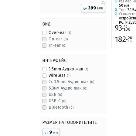
Размер н
50 мм
399
до
EUR
Тип:
7.1 
Съвмести
устройст
PC
,
PlaySt
ВИД
93·
19
EUR
Over-ear
(1)
182·
26
On-ear
(0)
лв.
In-ear
(0)
ИНТЕРФЕЙС
3.5mm Аудио жак
(1)
Wireless
(1)
2x 3.5mm Аудио жак
(0)
6.3мм Аудио жак
(0)
USB
(0)
USB-C
(0)
Bluetooth
(0)
РАЗМЕР НА ГОВОРИТЕЛИТЕ
9
от
мм