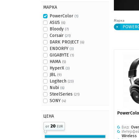
МАРКА
PowerColor
(1)
Марка
ASUS
(6)
×
POWER
Bloody
(7)
Corsair
(21)
DARK PROJECT
(6)
ENDORFY
(3)
GIGABYTE
(1)
HAMA
(5)
HyperX
(3)
JBL
(9)
Logitech
(23)
Nubi
(6)
SteelSeries
(21)
SONY
(4)
PowerColo
ЦЕНА
20
от
EUR
Вид:
Over
Интерфе
Wireless