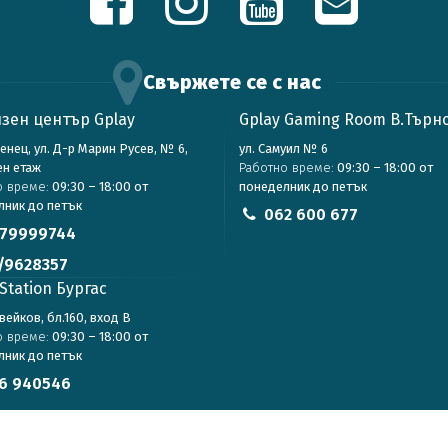
Свържете се с нас
зен център Gplay
Gplay Gaming Room В.Търн
зенец, ул. Д-р Марин Русев, № 6,
ул. Самуил № 6
ен етаж
Работно време:
09:30 – 18:00 от
о време:
09:30 – 18:00 от
понеделник до петък
лник до петък
062 600 677
79999744
/9628357
Station Бургас
авейков, бл.160, вход В
о време:
09:30 – 18:00 от
лник до петък
6 940546