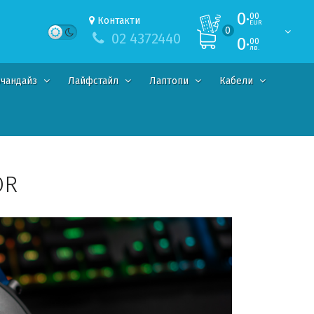
0·
00
Контакти
EUR
0
02 4372440
0·
00
лв.
чандайз
Лайфстайл
Лаптопи
Кабели
OR