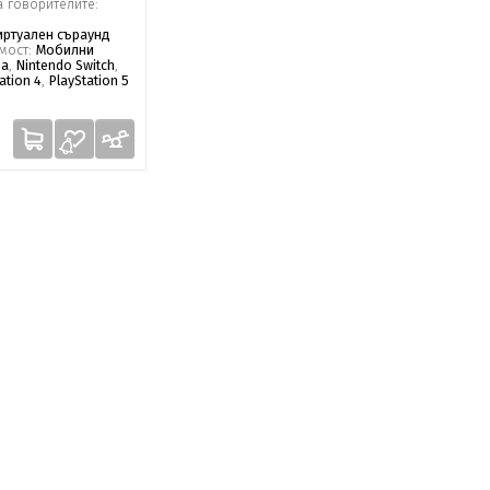
а говорителите:
Виртуален съраунд
мост:
Мобилни
ва
,
Nintendo Switch
,
ation 4
,
PlayStation 5