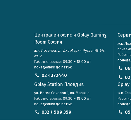
Централен офис и Gplay Gaming
Серви
Room София
ж.к. Ло
призем
ж.к. Лозенец, ул. Д-р Марин Русев, № 6А,
Работн
ет. 2
понеде
Работно време:
09:30 – 18:00 от
понеделник до петък
08
02 4372440
02
Gplay Station Пловдив
Gplay 
ул. Васил Соколов 1, кв. Мараша
ж.к. Сл
Работно време:
09:30 – 18:00 от
Работн
понеделник до петък
понеде
032 / 509 359
05