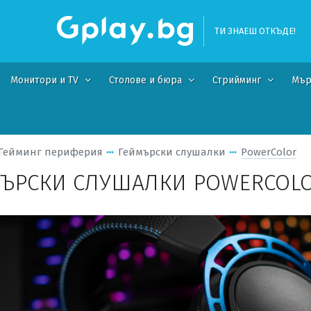
ТИ ЗНАЕШ ОТКЪДЕ!
Монитори и TV
Столове и бюра
Стрийминг
Мър
Гейминг периферия
Геймърски слушалки
PowerColor
ЪРСКИ СЛУШАЛКИ POWERCOL