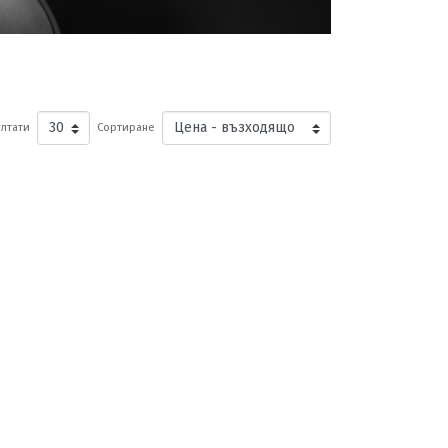
лтати
Сортиране