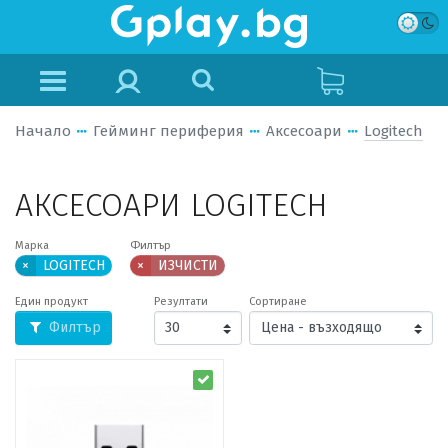
Начало
Гейминг периферия
Аксесоари
Logitech
АКСЕСОАРИ LOGITECH
Марка
Филтър
×
LOGITECH
×
ИЗЧИСТИ
Един продукт
Резултати
Сортиране
Филтър