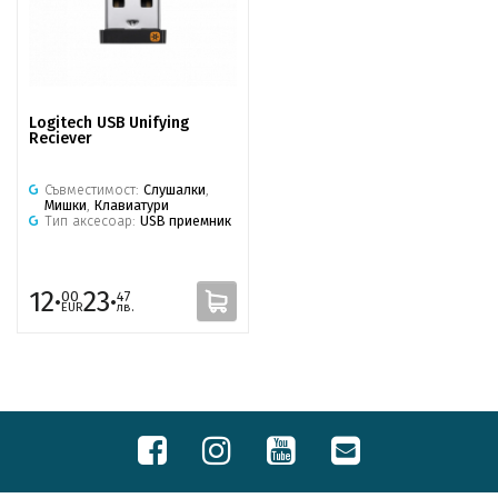
Logitech USB Unifying
Reciever
Съвместимост:
Слушалки
,
Мишки
,
Клавиатури
Тип аксесоар:
USB приемник
12·
23·
00
47
EUR
лв.