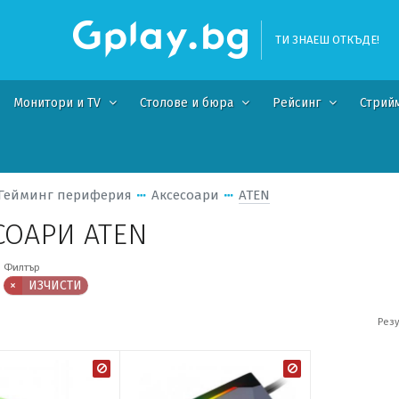
ТИ ЗНАЕШ ОТКЪДЕ!
Монитори и TV
Столове и бюра
Рейсинг
Стрий
Гейминг периферия
Аксесоари
ATEN
СОАРИ ATEN
Филтър
×
ИЗЧИСТИ
Резу