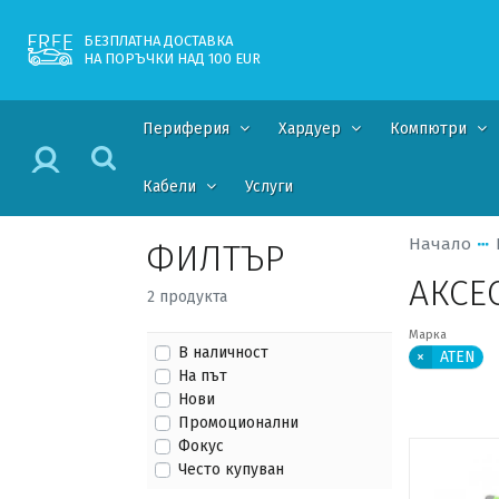
БЕЗПЛАТНА ДОСТАВКА
НА ПОРЪЧКИ НАД 100 EUR
Периферия
Хардуер
Компютри
Кабели
Услуги
Начало
ФИЛТЪР
АКСЕ
2 продукта
Марка
В наличност
×
ATEN
На път
Нови
Промоционални
Фокус
Често купуван