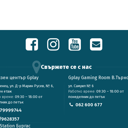
Свържете се с нас
зен център Gplay
Gplay Gaming Room В.Търн
зенец, ул. Д-р Марин Русев, № 6,
ул. Самуил № 6
ен етаж
Работно време:
09:30 – 18:00 от
о време:
09:30 – 18:00 от
понеделник до петък
лник до петък
062 600 677
79999744
/9628357
Station Бургас