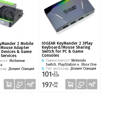
IOGEAR KeyMander 2 3Play
yMander 2 Mobile
Keyboard/Mouse Sharing
/Mouse Adapter
Switch for PC & Game
e Devices & Game
Consoles
 Services
Съвместимост:
Nintendo
мост:
Мобилни
Switch
,
PlayStation 4
,
Xbox One
ва
Тип аксесоар:
Докинг Станция
соар:
Докинг Станция
101·
23
EUR
197·
99
лв.