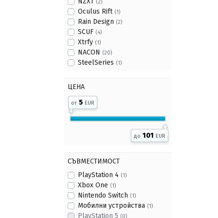
NZXT
(2)
Oculus Rift
(1)
Rain Design
(2)
SCUF
(4)
Xtrfy
(1)
NACON
(20)
SteelSeries
(1)
ЦЕНА
5
от
EUR
101
до
EUR
СЪВМЕСТИМОСТ
PlayStation 4
(1)
Xbox One
(1)
Nintendo Switch
(1)
Мобилни устройства
(1)
PlayStation 5
(0)