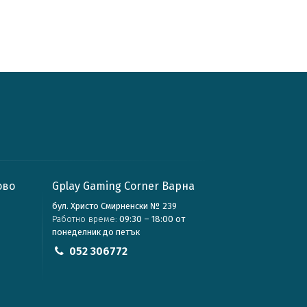
ово
Gplay Gaming Corner Варна
бул. Христо Смирненски № 239
Работно време:
09:30 – 18:00 от
понеделник до петък
052 306772