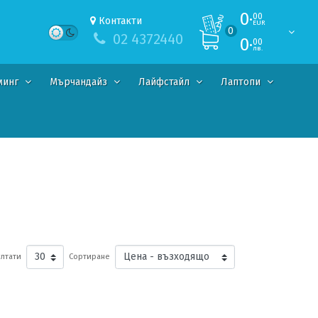
0·
00
Контакти
EUR
0
02 4372440
0·
00
лв.
минг
Мърчандайз
Лайфстайл
Лаптопи
лтати
Сортиране