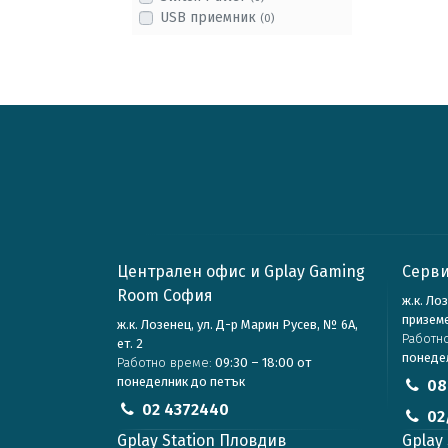
USB приемник
(0)
Централен офис и Gplay Gaming
Серви
Room София
ж.к. Ло
призем
ж.к. Лозенец, ул. Д-р Марин Русев, № 6А,
Работн
ет. 2
понеде
Работно време:
09:30 – 18:00 от
понеделник до петък
08
02 4372440
02
Gplay Station Пловдив
Gplay 