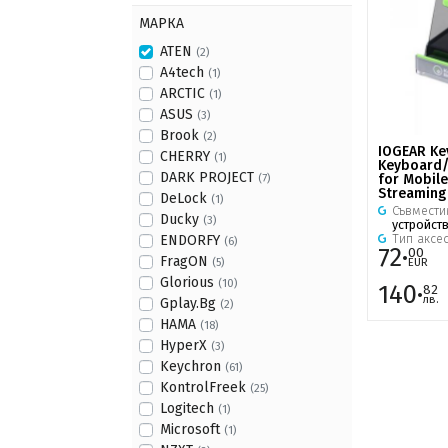
МАРКА
ATEN
(2)
A4tech
(1)
ARCTIC
(1)
ASUS
(3)
Brook
(2)
IOGEAR Ke
CHERRY
(1)
Keyboard
DARK PROJECT
for Mobil
(7)
Streaming
DeLock
(1)
Съвмести
Ducky
(3)
устройст
Тип аксе
ENDORFY
(6)
72·
00
FragON
EUR
(5)
Glorious
(10)
140·
82
лв.
Gplay.Bg
(2)
HAMA
(18)
HyperX
(3)
Keychron
(61)
KontrolFreek
(25)
Logitech
(1)
Microsoft
(1)