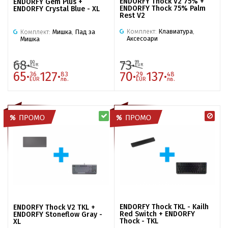
ENDORFY Thock V2 75% +
ENDORFY Gem Plus +
ENDORFY Thock 75% Palm
ENDORFY Crystal Blue - XL
Rest V2
Комплект:
Клавиатура
,
Комплект:
Мишка
,
Пад за
Аксесоари
Мишка
68·
73·
80
99
EUR
EUR
65·
127·
70·
137·
36
83
29
48
EUR
лв.
EUR
лв.
ENDORFY Thock TKL - Kailh
ENDORFY Thock V2 TKL +
Red Switch + ENDORFY
ENDORFY Stoneflow Gray -
Thock - TKL
XL