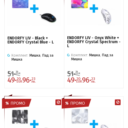
ENDORFY LIV - Onyx White +
ENDORFY LIV - Black +
ENDORFY Crystal Spectrum -
ENDORFY Crystal Blue - L
L
Комплект:
Мишка
,
Пад за
Комплект:
Мишка
,
Пад за
Мишка
Мишка
51·
51·
79
79
EUR
EUR
49·
96·
49·
96·
20
23
20
23
EUR
лв.
EUR
лв.