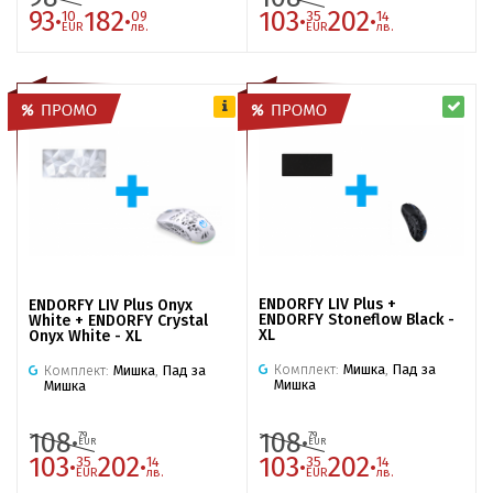
93·
182·
103·
202·
10
09
35
14
EUR
лв.
EUR
лв.
ENDORFY LIV Plus +
ENDORFY LIV Plus Onyx
ENDORFY Stoneflow Black -
White + ENDORFY Crystal
XL
Onyx White - XL
Комплект:
Мишка
,
Пад за
Комплект:
Мишка
,
Пад за
Мишка
Мишка
108·
108·
79
79
EUR
EUR
103·
202·
103·
202·
35
14
35
14
EUR
лв.
EUR
лв.