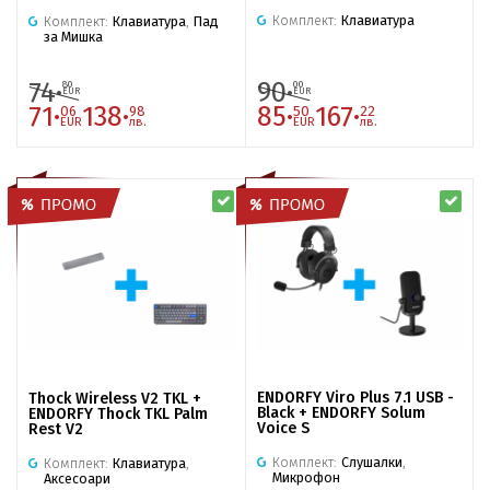
Комплект:
Клавиатура
Комплект:
Клавиатура
,
Пад
за Мишка
74·
90·
80
00
EUR
EUR
71·
138·
85·
167·
06
98
50
22
EUR
лв.
EUR
лв.
ENDORFY Viro Plus 7.1 USB -
Thock Wireless V2 TKL +
Black + ENDORFY Solum
ENDORFY Thock TKL Palm
Voice S
Rest V2
Комплект:
Слушалки
,
Комплект:
Клавиатура
,
Микрофон
Аксесоари