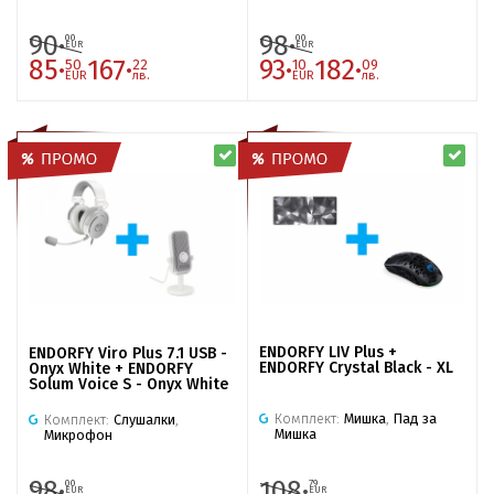
90·
98·
00
00
EUR
EUR
85·
167·
93·
182·
50
22
10
09
EUR
лв.
EUR
лв.
ENDORFY LIV Plus +
ENDORFY Viro Plus 7.1 USB -
ENDORFY Crystal Black - XL
Onyx White + ENDORFY
Solum Voice S - Onyx White
Комплект:
Мишка
,
Пад за
Комплект:
Слушалки
,
Мишка
Микрофон
98·
108·
00
79
EUR
EUR