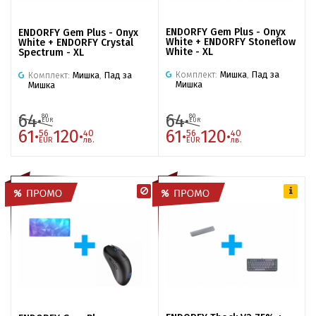
ENDORFY Gem Plus - Onyx
ENDORFY Gem Plus - Onyx
White + ENDORFY Stoneflow
White + ENDORFY Crystal
White - XL
Spectrum - XL
Комплект:
Мишка
,
Пад за
Комплект:
Мишка
,
Пад за
Мишка
Мишка
64·
64·
80
80
EUR
EUR
61·
120·
61·
120·
56
40
56
40
EUR
лв.
EUR
лв.