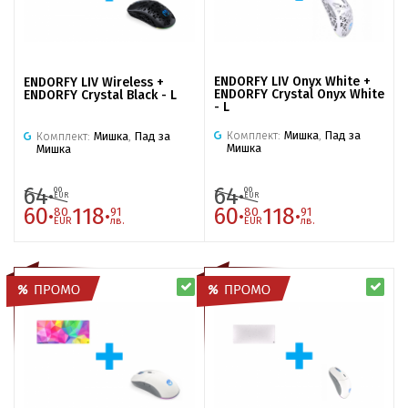
ENDORFY LIV Onyx White +
ENDORFY LIV Wireless +
ENDORFY Crystal Onyx White
ENDORFY Crystal Black - L
- L
Комплект:
Мишка
,
Пад за
Комплект:
Мишка
,
Пад за
Мишка
Мишка
64·
64·
00
00
EUR
EUR
60·
118·
60·
118·
80
91
80
91
EUR
лв.
EUR
лв.