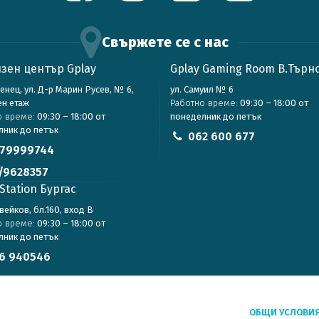
Свържете се с нас
зен център Gplay
Gplay Gaming Room В.Търн
зенец, ул. Д-р Марин Русев, № 6,
ул. Самуил № 6
ен етаж
Работно време:
09:30 – 18:00 от
о време:
09:30 – 18:00 от
понеделник до петък
лник до петък
062 600 677
79999744
/9628357
Station Бургас
авейков, бл.160, вход В
о време:
09:30 – 18:00 от
лник до петък
6 940546
ОБЩИ УСЛОВИ