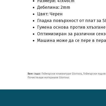
Размери: 41x46cm
Дебелина: 2mm
Цвят: Черен
Гладка повърхност от плат за 
Гумена основа против хлъзгане
Оптимизиран за различни сенз
Машина може да се пере в пер
Виж също:
Геймърски клавиатури Glorious
,
Геймърски падове
Почистващи материали Glorious