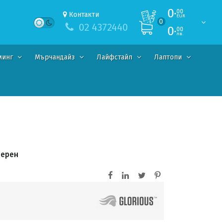
0·
00
Контакти
EUR
0
02 4372440
0·
00
лв.
минг
Мърчандайз
Лайфстайл
Лаптопи
черен