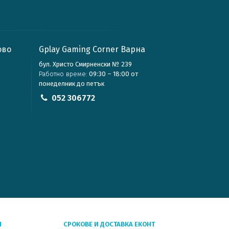
ово
Gplay Gaming Corner Варна
бул. Христо Смирненски № 239
Работно време:
09:30 – 18:00 от
понеделник до петък
052 306772
Я
СРОКОВЕ И ДОСТАВКА ЕКОНТ