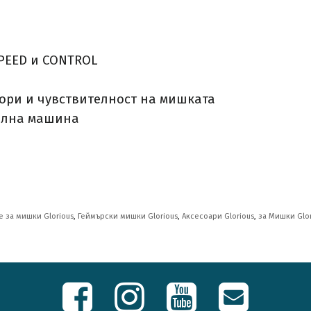
SPEED и CONTROL
ори и чувствителност на мишката
ална машина
 за мишки Glorious
,
Геймърски мишки Glorious
,
Аксесоари Glorious
,
за Мишки Glor