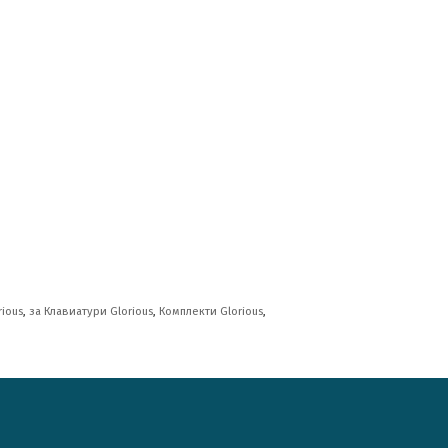
ious
,
за Клавиатури Glorious
,
Комплекти Glorious
,