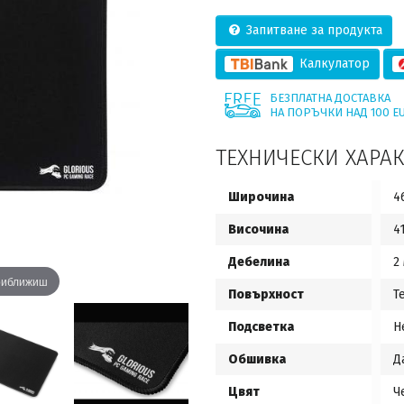
Запитване за продукта
Калкулатор
БЕЗПЛАТНА ДОСТАВКА
НА ПОРЪЧКИ НАД 100 E
ТЕХНИЧЕСКИ ХАРА
Широчина
4
Височина
4
Дебелина
2
приближиш
Повърхност
Т
Подсветка
Н
Обшивка
Д
Цвят
Ч