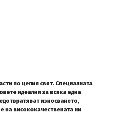
асти по целия свят. Специалната
овете идеални за всяка една
редотвратяват износването,
е на висококачествената ни