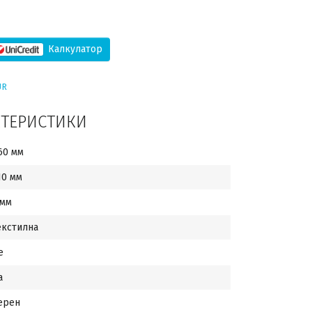
Калкулатор
UR
КТЕРИСТИКИ
60 мм
10 мм
 мм
екстилна
е
а
ерен