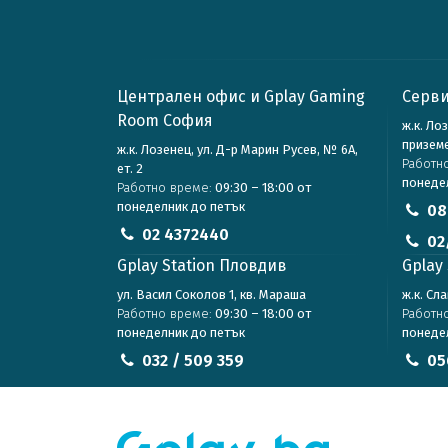
Централен офис и Gplay Gaming
Серви
Room София
ж.к. Ло
призем
ж.к. Лозенец, ул. Д-р Марин Русев, № 6А,
Работн
ет. 2
понеде
Работно време:
09:30 – 18:00 от
понеделник до петък
08
02 4372440
02
Gplay Station Пловдив
Gplay 
ул. Васил Соколов 1, кв. Мараша
ж.к. Сл
Работно време:
09:30 – 18:00 от
Работн
понеделник до петък
понеде
032 / 509 359
05