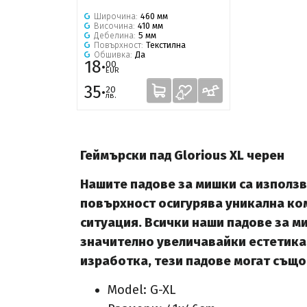
Широчина:
460 мм
Височина:
410 мм
Дебелина:
5 мм
Повърхност:
Текстилна
Обшивка:
Да
18·
00
EUR
35·
20
лв.
Геймърски пад Glorious XL черен
Нашите падове за мишки са използв
повърхност осигурява уникална ком
ситуация. Всички наши падове за 
значително увеличавайки естетика
изработка, тези падове могат също 
Model: G-XL