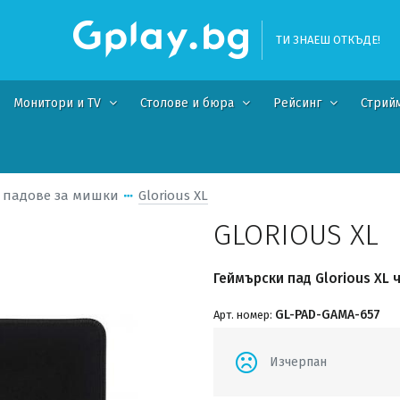
ТИ ЗНАЕШ ОТКЪДЕ!
Монитори и TV
Столове и бюра
Рейсинг
Стрий
 падове за мишки
Glorious XL
GLORIOUS XL
Геймърски пад Glorious XL 
GL-PAD-GAMA-657
Арт. номер:
Изчерпан