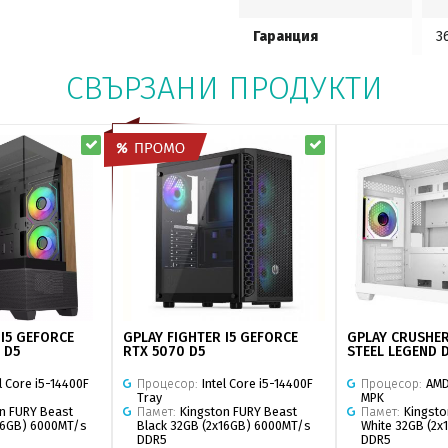
Гаранция
3
СВЪРЗАНИ ПРОДУКТИ
 I5 GEFORCE
GPLAY FIGHTER I5 GEFORCE
GPLAY CRUSHER
 D5
RTX 5070 D5
STEEL LEGEND 
el Core i5-14400F
Процесор:
Intel Core i5-14400F
Процесор:
AMD
Tray
MPK
n FURY Beast
Памет:
Kingston FURY Beast
Памет:
Kingsto
16GB) 6000MT/s
Black 32GB (2x16GB) 6000MT/s
White 32GB (2
DDR5
DDR5