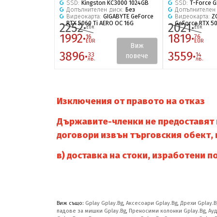
SSD:
Kingston KC3000 1024GB
SSD:
T-Force G
Допълнителен диск:
Без
Допълнителен
Видеокарта:
GIGABYTE GeForce
Видеокарта:
Z
RTX 5060 Ti AERO OC 16G
GeForce RTX 5
2252·
2021·
56
95
EUR
EUR
1992·
1819·
16
76
EUR
EUR
Виж
3896·
3559·
33
14
повече
лв.
лв.
Изключения от правото на отказ
Държавите-членки не предоставят п
договори извън търговския обект, 
в)
доставка на стоки, изработени п
Виж също:
Gplay Gplay.Bg
,
Аксесоари Gplay.Bg
,
Дрехи Gplay.B
падове за мишки Gplay.Bg
,
Преносими колонки Gplay.Bg
,
Ауд