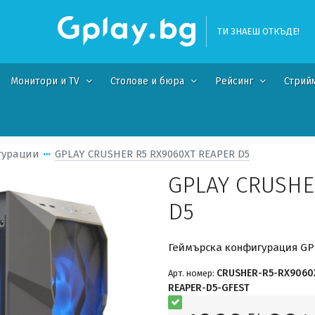
ТИ ЗНАЕШ ОТКЪДЕ!
Монитори и TV
Столове и бюра
Рейсинг
Стрий
гурации
GPLAY CRUSHER R5 RX9060XT REAPER D5
GPLAY CRUSHE
D5
Геймърска конфигурация GP
CRUSHER-R5-RX9060
Арт. номер:
REAPER-D5-GFEST