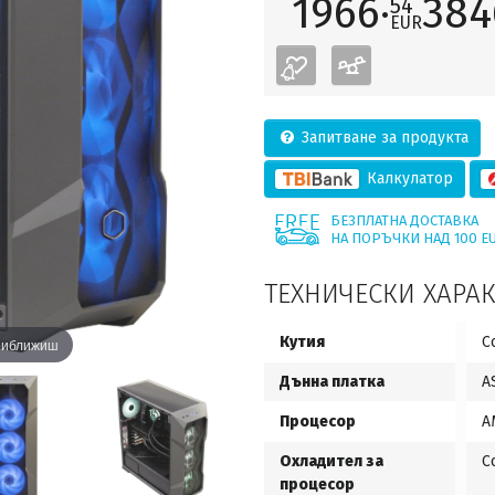
1966·
384
54
EUR
Запитване за продукта
Калкулатор
БЕЗПЛАТНА ДОСТАВКА
НА ПОРЪЧКИ НАД 100 E
ТЕХНИЧЕСКИ ХАРА
Кутия
C
приближиш
Дънна платка
A
Процесор
A
Охладител за
C
процесор