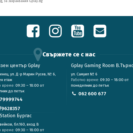
Bg
,
за Захранвания Gplay.Bg
Свържете се с нас
зен център Gplay
Gplay Gaming Room В.Търн
зенец, ул. Д-р Марин Русев, № 6,
ул. Самуил № 6
ен етаж
Работно време:
09:30 – 18:00 от
о време:
09:30 – 18:00 от
понеделник до петък
лник до петък
062 600 677
79999744
/9628357
Station Бургас
авейков, бл.160, вход В
о време:
09:30 – 18:00 от