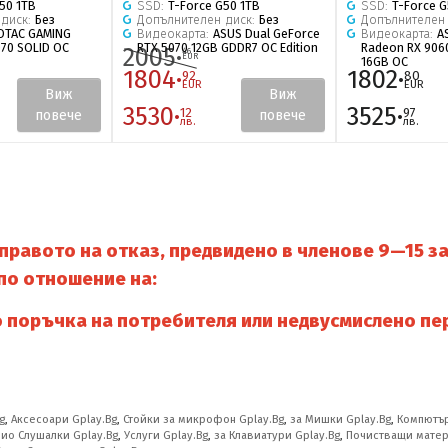
50 1TB
SSD:
T-Force G50 1TB
SSD:
T-Force G
 диск:
Без
Допълнителен диск:
Без
Допълнителен
OTAC GAMING
Видеокарта:
ASUS Dual GeForce
Видеокарта:
A
070 SOLID OC
RTX 5070 12GB GDDR7 OC Edition
Radeon RX 9060
2005·
46
EUR
16GB OC
1804·
1802·
92
80
EUR
EUR
Виж
Виж
3530·
3525·
12
97
повече
повече
лв.
лв.
равото на отказ, предвидено в членове 9—15 за
по отношение на:
о поръчка на потребителя или недвусмислено пе
g
,
Аксесоари Gplay.Bg
,
Стойки за микрофон Gplay.Bg
,
за Мишки Gplay.Bg
,
Компютър
ио Слушалки Gplay.Bg
,
Услуги Gplay.Bg
,
за Клавиатури Gplay.Bg
,
Почистващи матер