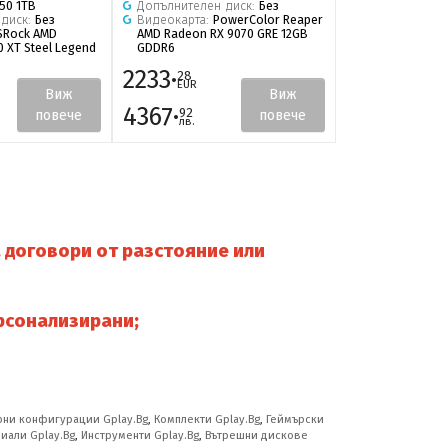
50 1TB
Допълнителен диск:
Без
SSD:
T-Force G
 диск:
Без
Видеокарта:
PowerColor Reaper
Допълнителен
SRock AMD
AMD Radeon RX 9070 GRE 12GB
Видеокарта:
A
 XT Steel Legend
GDDR6
Radeon RX 9060
16GB OC
2233·
1687·
28
27
EUR
EUR
Виж
Виж
4367·
3300·
92
01
повече
повече
лв.
лв.
 договори от разстояние или
рсонализирани;
ни конфигурации Gplay.Bg
,
Комплекти Gplay.Bg
,
Геймърски
иали Gplay.Bg
,
Инструменти Gplay.Bg
,
Вътрешни дискове