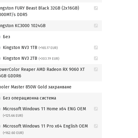
ingston FURY Beast Black 32GB (2x16GB)
000MT/s DDR5
ingston KC3000 1024GB
Без
Kingston NV3 1TB
(+165.17 EUR)
Kingston NV3 2TB
(+303.19 EUR)
owerColor Reaper AMD Radeon RX 9060 XT
6GB GDDR6
ooler Master 850W Gold захранване
Без операционна система
Microsoft Windows 11 Home x64 ENG OEM
(+125.66 EUR)
Microsoft Windows 11 Pro x64 English OEM
(+162.60 EUR)