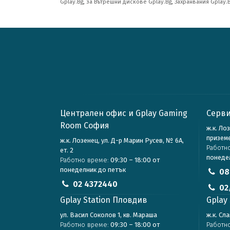
Gplay.Bg
,
за Вътрешни дискове Gplay.Bg
,
Захранвания Gplay.
Централен офис и Gplay Gaming
Серви
Room София
ж.к. Ло
призем
ж.к. Лозенец, ул. Д-р Марин Русев, № 6А,
Работн
ет. 2
понеде
Работно време:
09:30 – 18:00 от
понеделник до петък
08
02 4372440
02
Gplay Station Пловдив
Gplay 
ул. Васил Соколов 1, кв. Мараша
ж.к. Сл
Работно време:
09:30 – 18:00 от
Работн