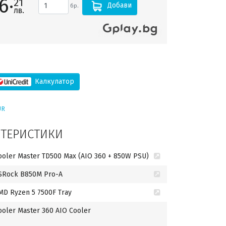
6·
21
Добави
бр.
лв.
Калкулатор
UR
КТЕРИСТИКИ
ooler Master TD500 Max (AIO 360 + 850W PSU)
SRock B850M Pro-A
MD Ryzen 5 7500F Tray
ooler Master 360 AIO Cooler