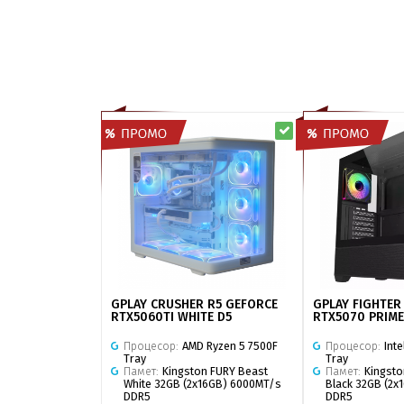
GPLAY CRUSHER R5 GEFORCE
GPLAY FIGHTER
RTX5060TI WHITE D5
RTX5070 PRIME
Процесор:
AMD Ryzen 5 7500F
Процесор:
Int
Tray
Tray
Памет:
Kingston FURY Beast
Памет:
Kingsto
White 32GB (2x16GB) 6000MT/s
Black 32GB (2x
DDR5
DDR5