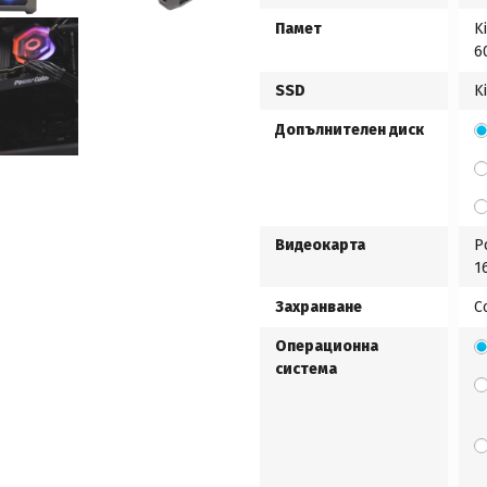
Памет
K
6
SSD
K
Допълнителен диск
Видеокарта
P
1
Захранване
C
Операционна
система