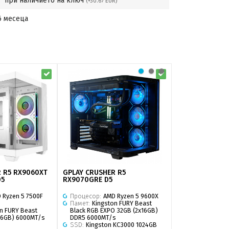
при наличието на ключ
(+30.67 EUR)
6 месеца
 R5 RX9060XT
GPLAY CRUSHER R5
GPLAY FIGHTER
D5
RX9070GRE D5
STEEL LEGEND
 Ryzen 5 7500F
Процесор:
AMD Ryzen 5 9600X
Процесор:
Int
Памет:
Kingston FURY Beast
Tray
n FURY Beast
Black RGB EXPO 32GB (2x16GB)
Памет:
Kingsto
x16GB) 6000MT/s
DDR5 6000MT/s
Black 32GB (2x
SSD:
Kingston KC3000 1024GB
DDR5