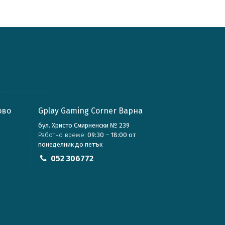
ово
Gplay Gaming Corner Варна
бул. Христо Смирненски № 239
Работно време:
09:30 – 18:00 от
понеделник до петък
052 306772