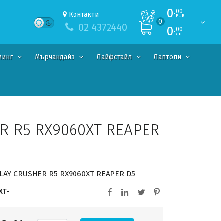
0·
00
Контакти
EUR
0
02 4372440
0·
00
лв.
минг
Мърчандайз
Лайфстайл
Лаптопи
R R5 RX9060XT REAPER
LAY CRUSHER R5 RX9060XT REAPER D5
XT-