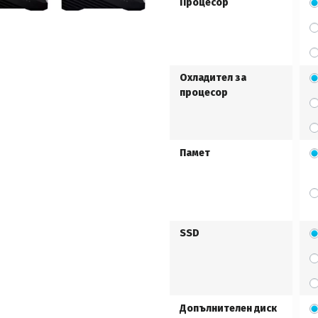
Процесор
Охладител за
процесор
Памет
SSD
Допълнителен диск