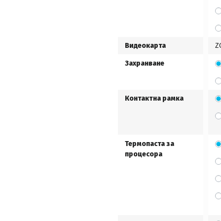
Видеокарта
Z
Захранване
Контактна рамка
Термопаста за
процесора