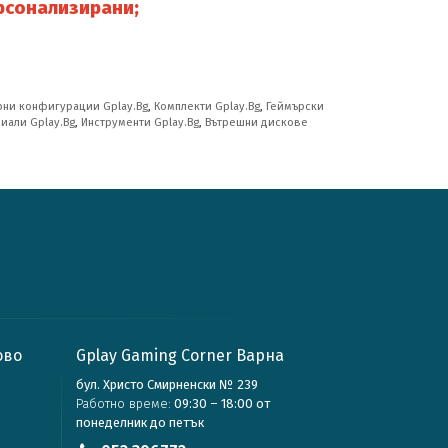
рсонализирани;
ни конфигурации Gplay.Bg
,
Комплекти Gplay.Bg
,
Геймърски
иали Gplay.Bg
,
Инструменти Gplay.Bg
,
Вътрешни дискове
ово
Gplay Gaming Corner Варна
бул. Христо Смирненски № 239
Работно време:
09:30 – 18:00 от
понеделник до петък