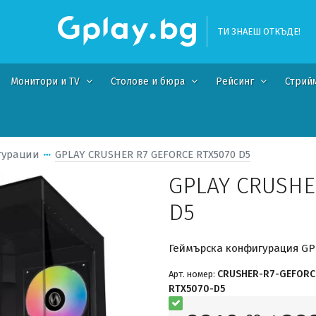
ТИ ЗНАЕШ ОТКЪДЕ!
Монитори и TV
Столове и бюра
Рейсинг
Стрий
гурации
GPLAY CRUSHER R7 GEFORCE RTX5070 D5
GPLAY CRUSHE
D5
Геймърска конфигурация GP
CRUSHER-R7-GEFORC
Арт. номер:
RTX5070-D5