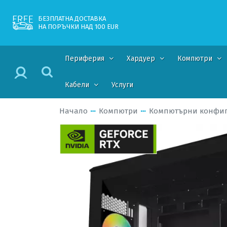
БЕЗПЛАТНА ДОСТАВКА
НА ПОРЪЧКИ НАД 100 EUR
Периферия
Хардуер
Компютри
Кабели
Услуги
Начало
Компютри
Компютърни конфи