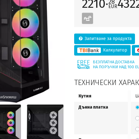
2210·
4322
28
EUR
Запитване за продукта
Калкулатор
БЕЗПЛАТНА ДОСТАВКА
НА ПОРЪЧКИ НАД 100 E
ТЕХНИЧЕСКИ ХАРА
Кутия
L
приближиш
Дънна платка