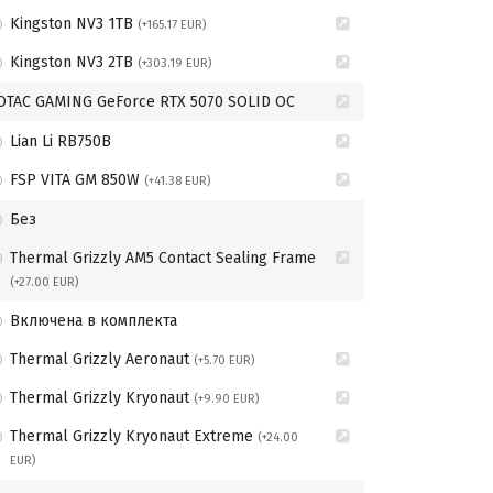
Kingston NV3 1TB
(+165.17 EUR)
Kingston NV3 2TB
(+303.19 EUR)
OTAC GAMING GeForce RTX 5070 SOLID OC
Lian Li RB750B
FSP VITA GM 850W
(+41.38 EUR)
Без
Thermal Grizzly AM5 Contact Sealing Frame
(+27.00 EUR)
Включена в комплекта
Thermal Grizzly Aeronaut
(+5.70 EUR)
Thermal Grizzly Kryonaut
(+9.90 EUR)
Thermal Grizzly Kryonaut Extreme
(+24.00
EUR)