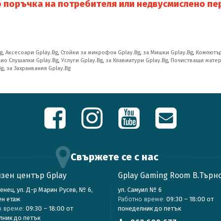
о поръчка на потребителя или недвусмислено пе
g
,
Аксесоари Gplay.Bg
,
Стойки за микрофон Gplay.Bg
,
за Мишки Gplay.Bg
,
Компютър
ио Слушалки Gplay.Bg
,
Услуги Gplay.Bg
,
за Клавиатури Gplay.Bg
,
Почистващи матер
Bg
,
за Захранвания Gplay.Bg
Свържете се с нас
зен център Gplay
Gplay Gaming Room В.Търн
зенец, ул. Д-р Марин Русев, № 6,
ул. Самуил № 6
ен етаж
Работно време:
09:30 – 18:00 от
о време:
09:30 – 18:00 от
понеделник до петък
лник до петък