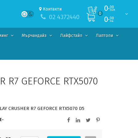
0·
00
Контакти
EUR
0
02 4372440
0·
00
лв.
минг
Мърчандайз
Лайфстайл
Лаптопи
R R7 GEFORCE RTX5070
LAY CRUSHER R7 GEFORCE RTX5070 D5
E-