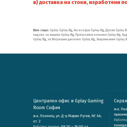
в)
доставка на стоки, изработени п
Виж също:
Gplay Gplay.Bg
,
Аксесоари Gplay.Bg
,
Дрехи Gplay.B
падове за мишки Gplay.Bg
,
Преносими колонки Gplay.Bg
,
Ауд
Gplay.Bg
,
за Вътрешни дискове Gplay.Bg
,
Захранвания Gplay.
Централен офис и Gplay Gaming
Серви
Room София
ж.к. Ло
призем
ж.к. Лозенец, ул. Д-р Марин Русев, № 6А,
Работн
ет. 2
понеде
Работно време:
09:30 – 18:00 от