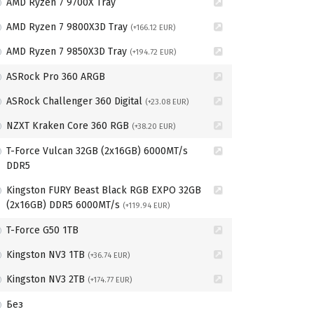
AMD Ryzen 7 9700X Tray
AMD Ryzen 7 9800X3D Tray
(+166.12 EUR)
AMD Ryzen 7 9850X3D Tray
(+194.72 EUR)
ASRock Pro 360 ARGB
ASRock Challenger 360 Digital
(+23.08 EUR)
NZXT Kraken Core 360 RGB
(+38.20 EUR)
T-Force Vulcan 32GB (2x16GB) 6000MT/s
DDR5
Kingston FURY Beast Black RGB EXPO 32GB
(2x16GB) DDR5 6000MT/s
(+119.94 EUR)
T-Force G50 1TB
Kingston NV3 1TB
(+36.74 EUR)
Kingston NV3 2TB
(+174.77 EUR)
Без