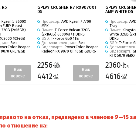
 R5
GPLAY CRUSHER R7 RX9070XT
GPLAY CRUSHER
D5
AMP WHITE D5
 Ryzen 5 9600X
Процесор:
AMD Ryzen 7 7700
Процесор:
AMD
n FURY Beast
MPK
Tray
 32GB (2x16GB)
Памет:
T-Force Vulcan 32GB
Памет:
Kingsto
s
(2x16GB) 6000MT/s DDR5
White 32GB (2
 KC3000 1024GB
SSD:
T-Force G50 1TB
DDR5
 диск:
Без
Допълнителен диск:
Без
SSD:
T-Force G
owerColor Reaper
Видеокарта:
PowerColor Reaper
Допълнителен
 9070 GRE 12GB
Radeon RX 9070 XT 16GB GDDR6
Видеокарта:
G
RTX 5070 AERO 
2256·
2360·
06
14
EUR
EUR
Виж
Виж
4412·
4616·
47
03
повече
повече
лв.
лв.
равото на отказ, предвидено в членове 9—15 за
по отношение на: