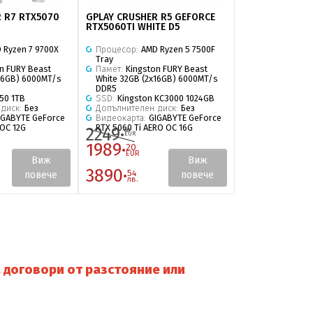
 R7 RTX5070
GPLAY CRUSHER R5 GEFORCE
GPLAY CRUSHER
RTX5060TI WHITE D5
RX9070XT CHA
 Ryzen 7 9700X
Процесор:
AMD Ryzen 5 7500F
Процесор:
AMD
Tray
Tray
n FURY Beast
Памет:
Kingston FURY Beast
Памет:
T-Force
x16GB) 6000MT/s
White 32GB (2x16GB) 6000MT/s
(2x16GB) 6000
DDR5
SSD:
Kingston
50 1TB
SSD:
Kingston KC3000 1024GB
Допълнителен
 диск:
Без
Допълнителен диск:
Без
Видеокарта:
P
IGABYTE GeForce
Видеокарта:
GIGABYTE GeForce
Radeon RX 907
OC 12G
RTX 5060 Ti AERO OC 16G
2249·
60
EUR
1989·
2446·
20
90
EUR
EUR
Виж
Виж
3890·
4785·
54
72
повече
повече
лв.
лв.
 договори от разстояние или