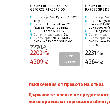
GPLAY CRUSHER X3D R7
GPLAY CRUSHER
GEFORCE RTX5070 D5
RX9070GRE D5
Процесор:
AMD Ryzen 7 7800X3D
Процесор:
AMD
Tray
Памет:
Kingsto
Памет:
T-Force Vulcan 32GB
Black RGB EXPO
(2x16GB) 6000MT/s DDR5
DDR5 6000MT/
SSD:
T-Force G50 1TB
SSD:
Kingston
Допълнителен диск:
Без
Допълнителен
Видеокарта:
ZOTAC GAMING
Видеокарта:
P
GeForce RTX 5070 SOLID OC
AMD Radeon RX
GDDR6
2270·
39
EUR
2203·
2231·
19
40
EUR
EUR
Виж
4309·
4364·
07
24
повече
лв.
лв.
Изключения от правото на отказ
Държавите-членки не предоставят п
договори извън търговския обект, 