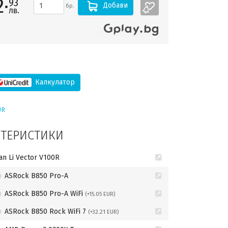
·
93
Добави
бр.
лв.
Калкулатор
UR
КТЕРИСТИКИ
ian Li Vector V100R
ASRock B850 Pro-A
ASRock B850 Pro-A WiFi
(+15.05 EUR)
ASRock B850 Rock WiFi 7
(+32.21 EUR)