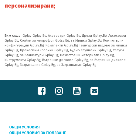
персонализирани;
Виж също:
Gplay Gplay.Bg
,
Аксесоари Gplay.Bg
,
Дрехи Gplay.Bg
,
Аксесоари
Gplay.Bg
,
Стойки за микрофон Gplay.Bg
,
за Мишки Gplay.Bg
,
Компютърни
конфигурации Gplay.Bg
,
Комплекти Gplay.Bg
,
Геймърски падове за мишки
Gplay.Bg
,
Преносими колонки Gplay.Bg
,
Аудио Слушалки Gplay.Bg
,
Услуги
Gplay.Bg
,
за Клавиатури Gplay.Bg
,
Почистващи материали Gplay.Bg
,
Инструменти Gplay.Bg
,
Вътрешни дискове Gplay.Bg
,
за Вътрешни дискове
Gplay.Bg
,
Захранвания Gplay.Bg
,
за Захранвания Gplay.Bg
ОБЩИ УСЛОВИЯ
ОБЩИ УСЛОВИЯ ЗА ПОЛЗВАНЕ