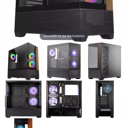
Докосни за да разшириш