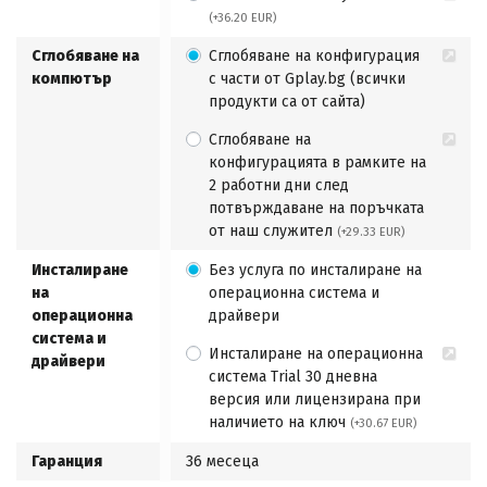
(+36.20 EUR)
Сглобяване на
Сглобяване на конфигурация
компютър
с части от Gplay.bg (всички
продукти са от сайта)
Сглобяване на
конфигурацията в рамките на
2 работни дни след
потвърждаване на поръчката
от наш служител
(+29.33 EUR)
Инсталиране
Без услуга по инсталиране на
на
операционна система и
операционна
драйвери
система и
Инсталиране на операционна
драйвери
система Trial 30 дневна
версия или лицензирана при
наличието на ключ
(+30.67 EUR)
Гаранция
36 месеца