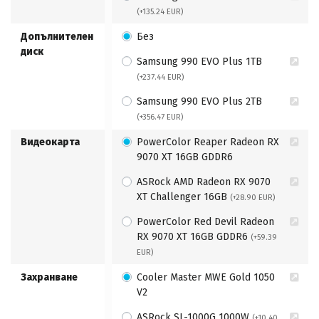
(+135.24 EUR)
Допълнителен
Без
диск
Samsung 990 EVO Plus 1TB
(+237.44 EUR)
Samsung 990 EVO Plus 2TB
(+356.47 EUR)
Видеокарта
PowerColor Reaper Radeon RX
9070 XT 16GB GDDR6
ASRock AMD Radeon RX 9070
XT Challenger 16GB
(+28.90 EUR)
PowerColor Red Devil Radeon
RX 9070 XT 16GB GDDR6
(+59.39
EUR)
Захранване
Cooler Master MWE Gold 1050
V2
ASRock SL-1000G 1000W
(+10.40