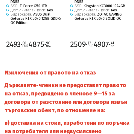
DDR5
DDR5
SSD:
T-Force G50 1TB
SSD:
Kingston KC3000 1024GB
Допълнителен диск:
Без
Допълнителен диск:
Без
Видеокарта:
ASUS Dual
Видеокарта:
ZOTAC GAMING
GeForce RTX 5070 12GB GDDR7
GeForce RTX 5070 SOLID OC
OC Edition
2493·
4875·
2509·
4907·
01
90
12
41
EUR
лв.
EUR
лв.
Изключения от правото на отказ
Държавите-членки не предоставят правото
на отказ, предвидено в членове 9—15 за
договори от разстояние или договори извън
търговския обект, по отношение на:
в)
доставка на стоки, изработени по поръчка
на потребителя или недвусмислено