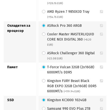
(+126.16 EUR)
AMD Ryzen 7 9850X3D Tray
(+154.76 EUR)
Охладител за
ASRock Pro 360 ARGB
процесор
Cooler Master MASTERLIQUID
CORE NEX DIGITAL 360
(+8.20
EUR)
ASRock Challenger 360 Digital
(+23.08 EUR)
Памет
T-Force Vulcan 32GB (2x16GB)
6000MT/s DDR5
Kingston FURY Beast Black
RGB EXPO 32GB (2x16GB) DDR5
6000MT/s
(+119.94 EUR)
SSD
Kingston KC3000 1024GB
Samsung 990 EVO Plus 2TB