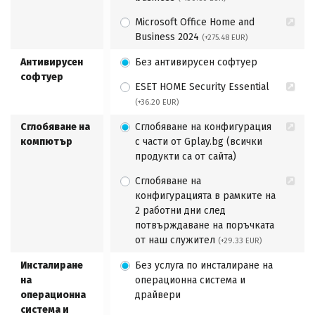
Microsoft Office Home and
Business 2024
(+275.48 EUR)
Антивирусен
Без антивирусен софтуер
софтуер
ESET HOME Security Essential
(+36.20 EUR)
Сглобяване на
Сглобяване на конфигурация
компютър
с части от Gplay.bg (всички
продукти са от сайта)
Сглобяване на
конфигурацията в рамките на
2 работни дни след
потвърждаване на поръчката
от наш служител
(+29.33 EUR)
Инсталиране
Без услуга по инсталиране на
на
операционна система и
операционна
драйвери
система и