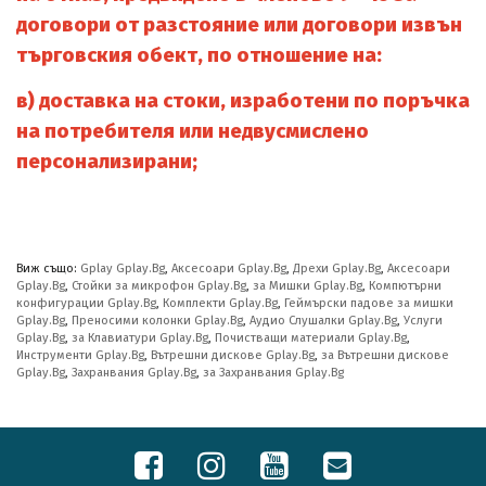
договори от разстояние или договори извън
търговския обект, по отношение на:
в)
доставка на стоки, изработени по поръчка
на потребителя или недвусмислено
персонализирани;
Виж също:
Gplay Gplay.Bg
,
Аксесоари Gplay.Bg
,
Дрехи Gplay.Bg
,
Аксесоари
Gplay.Bg
,
Стойки за микрофон Gplay.Bg
,
за Мишки Gplay.Bg
,
Компютърни
конфигурации Gplay.Bg
,
Комплекти Gplay.Bg
,
Геймърски падове за мишки
Gplay.Bg
,
Преносими колонки Gplay.Bg
,
Аудио Слушалки Gplay.Bg
,
Услуги
Gplay.Bg
,
за Клавиатури Gplay.Bg
,
Почистващи материали Gplay.Bg
,
Инструменти Gplay.Bg
,
Вътрешни дискове Gplay.Bg
,
за Вътрешни дискове
Gplay.Bg
,
Захранвания Gplay.Bg
,
за Захранвания Gplay.Bg