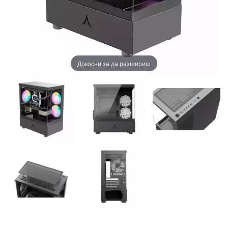
Докосни за да разшириш