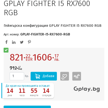
GPLAY FIGHTER I5 RX7600
RGB
Геймърска конфигурация GPLAY FIGHTER I5 RX7600 RGB
GPLAY-FIGHTER-I5-RX7600-RGB
Арт. номер:
821·
1606·
22
17
EUR
лв.
912·
47
EUR
Добави
бр.
До края на промоцията остават:
14
11
55
13
дни
часа
минути
секунди