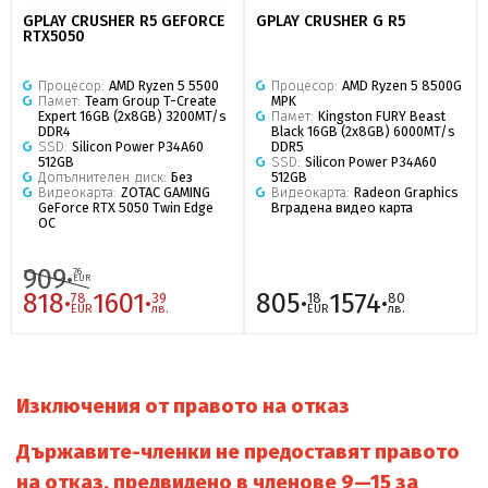
GPLAY CRUSHER R5 GEFORCE
GPLAY CRUSHER G R5
RTX5050
Процесор:
AMD Ryzen 5 5500
Процесор:
AMD Ryzen 5 8500G
Памет:
Team Group T-Create
MPK
Expert 16GB (2x8GB) 3200MT/s
Памет:
Kingston FURY Beast
DDR4
Black 16GB (2x8GB) 6000MT/s
SSD:
Silicon Power P34A60
DDR5
512GB
SSD:
Silicon Power P34A60
Допълнителен диск:
Без
512GB
Видеокарта:
ZOTAC GAMING
Видеокарта:
Radeon Graphics
GeForce RTX 5050 Twin Edge
Вградена видео карта
OC
909·
76
EUR
818·
1601·
805·
1574·
78
39
18
80
EUR
лв.
EUR
лв.
Изключения от правото на отказ
Държавите-членки не предоставят правото
на отказ, предвидено в членове 9—15 за