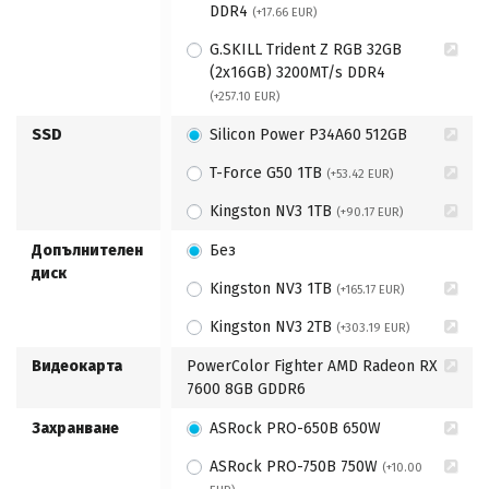
DDR4
(+17.66 EUR)
G.SKILL Trident Z RGB 32GB
(2x16GB) 3200MT/s DDR4
(+257.10 EUR)
SSD
Silicon Power P34A60 512GB
T-Force G50 1TB
(+53.42 EUR)
Kingston NV3 1TB
(+90.17 EUR)
Допълнителен
Без
диск
Kingston NV3 1TB
(+165.17 EUR)
Kingston NV3 2TB
(+303.19 EUR)
Видеокарта
PowerColor Fighter AMD Radeon RX
7600 8GB GDDR6
Захранване
ASRock PRO-650B 650W
ASRock PRO-750B 750W
(+10.00