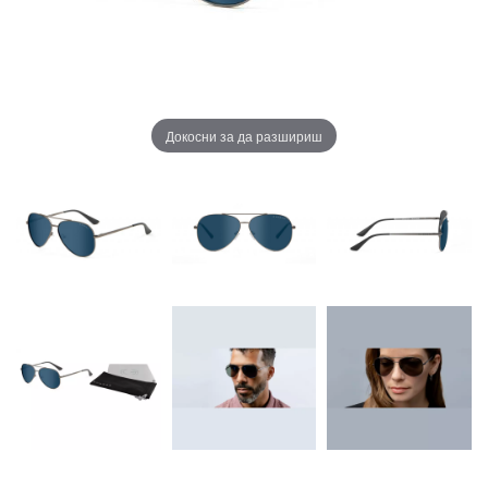
Докосни за да разшириш