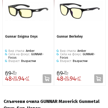
Gunnar Enigma Onyx
Gunnar Berkeley
Вид стъкла:
Amber
Вид стъкла:
Amber
Сила на фокус:
GUNNAR-
Сила на фокус:
GUNNAR-
Focus
Focus
Възраст:
Възрастни
Възраст:
Възрастни
69·
69·
00
00
EUR
EUR
48·
94·
48·
94·
30
47
30
47
EUR
лв.
EUR
лв.
Слънчеви очила GUNNAR Maverick Gunmetal