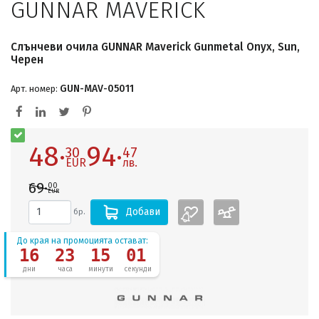
GUNNAR MAVERICK
Слънчеви очила GUNNAR Maverick Gunmetal Onyx, Sun,
Черен
GUN-MAV-05011
Арт. номер:
48·
94·
30
47
EUR
лв.
69·
00
EUR
Добави
бр.
До края на промоцията остават:
16
23
15
00
дни
часа
минути
секунди