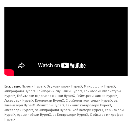
Виж също:
Памети HyperX
,
Звукови карти HyperX
,
Микрофони HyperX
,
Микрофони HyperX
,
Геймърски слушалки HyperX
,
Геймърски клавиатури
HyperX
,
Геймърски падове за мишки HyperX
,
Геймърски мишки HyperX
,
Аксесоари HyperX
,
Комплекти HyperX
,
Стрийминг комплекти HyperX
,
за
Клавиатури HyperX
,
Монитори HyperX
,
Гейминг контролери HyperX
,
Аксесоари HyperX
,
за Микрофони HyperX
,
Уеб камери HyperX
,
Уеб камери
HyperX
,
Аудио кабели HyperX
,
за Контролери HyperX
,
Стойки за микрофон
HyperX