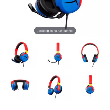
Докосни за да разшириш