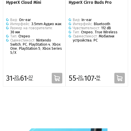
HyperX Cloud Mini
HyperX Cirro Buds Pro
Вид:
On-ear
Вид:
In-ear
Интерфейс:
3.5mm Аудио жак
Интерфейс:
Bluetooth
Размер на говорителите:
Чувствителност:
112 dB
30 мм
Тип:
Стерео
,
True Wireless
Тип:
Стерео
Съвместимост:
Мобилни
Съвместимост:
Nintendo
устройства
,
PC
Switch
,
PC
,
PlayStation 4
,
Xbox
One
,
PlayStation 5
,
Xbox Series
S/X
31·
61·
55·
107·
20
02
20
96
EUR
лв.
EUR
лв.