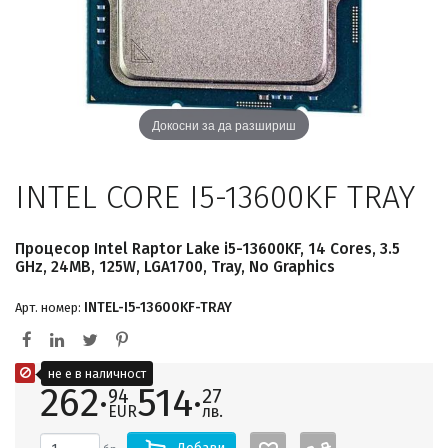
Докосни за да разшириш
INTEL CORE I5-13600KF TRAY
Процесор Intel Raptor Lake i5-13600KF, 14 Cores, 3.5
GHz, 24MB, 125W, LGA1700, Tray, No Graphics
INTEL-I5-13600KF-TRAY
Арт. номер:
не е в наличност
262·
514·
94
27
EUR
лв.