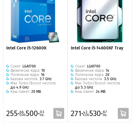
Intel Core i5-12600K
Intel Core i5-14600KF Tray
Сокет:
LGA1700
Сокет:
LGA1700
Физически ядра:
10
Физически ядра:
14
Логически ядра:
16
Логически ядра:
20
Базова честота:
3.7 GHz
Базова честота:
3.5 GHz
Max Turbo/Boost честота:
Max Turbo/Boost честота:
до 4.9 GHz
до 5.3 GHz
Кеш памет:
20 MB
Кеш памет:
24 MB
255·
500·
271·
530·
66
03
43
87
EUR
лв.
EUR
лв.