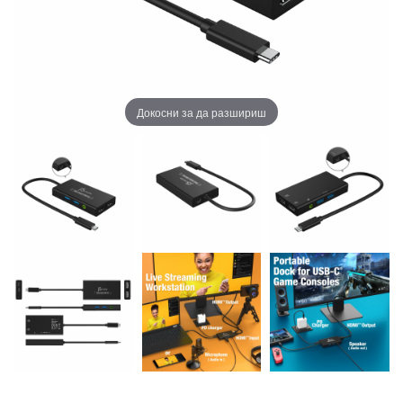
Докосни за да разшириш