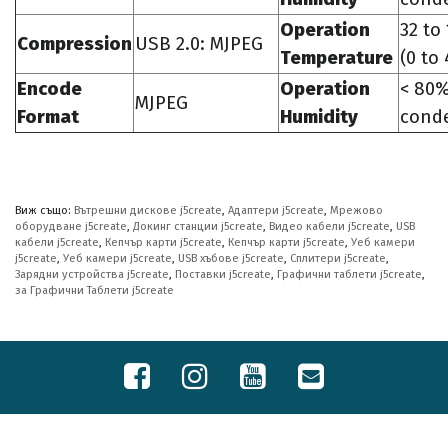
Operation
32 to
Compression
USB 2.0: MJPEG
Temperature
(0 to
Encode
Operation
< 80
MJPEG
Format
Humidity
cond
Виж също:
Вътрешни дискове j5create
,
Адаптери j5create
,
Мрежово
оборудване j5create
,
Докинг станции j5create
,
Видео кабели j5create
,
USB
кабели j5create
,
Кепчър карти j5create
,
Кепчър карти j5create
,
Уеб камери
j5create
,
Уеб камери j5create
,
USB хъбове j5create
,
Сплитери j5create
,
Зарядни устройства j5create
,
Поставки j5create
,
Графични таблети j5create
,
за Графични Таблети j5create