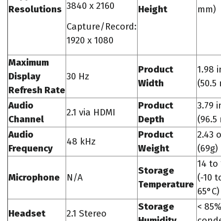
3840 x 2160
Resolutions
Height
mm)
Capture/Record:
1920 x 1080
Maximum
Product
1.98 i
Display
30 Hz
Width
(50.5
Refresh Rate
Audio
Product
3.79 i
2.1 via HDMI
Channel
Depth
(96.5
Audio
Product
2.43 
48 kHz
Frequency
Weight
(69g)
14 to
Storage
Microphone
N/A
(-10 t
Temperature
65°C)
Storage
< 85
Headset
2.1 Stereo
Humidity
cond