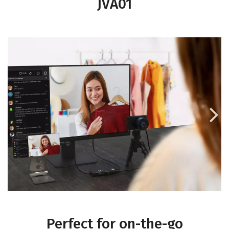
JVA01

Perfect for on-the-go