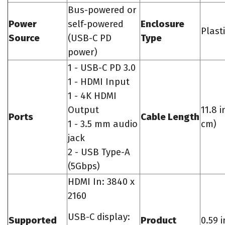
Bus-powered or
Power
self-powered
Enclosure
Plast
Source
(USB-C PD
Type
power)
1 - USB-C PD 3.0
1 - HDMI Input
1 - 4K HDMI
Output
11.8 i
Ports
Cable Length
1 - 3.5 mm audio
cm)
jack
2 - USB Type-A
(5Gbps)
HDMI In: 3840 x
2160
USB-C display:
Supported
Product
0.59 i