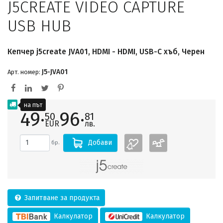
J5CREATE VIDEO CAPTURE
USB HUB
Кепчер j5create JVA01, HDMI - HDMI, USB-C хъб, Черен
J5-JVA01
Арт. номер:
на път
49·
96·
50
81
EUR
лв.
Добави
бр.
Запитване за продукта
Калкулатор
Калкулатор