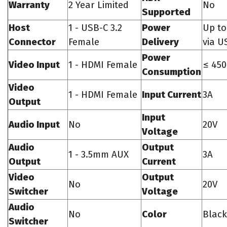
Warranty
2 Year Limited
No
Supported
Host
1 - USB-C 3.2
Power
Up t
Connector
Female
Delivery
via U
Power
Video Input
1 - HDMI Female
≤ 45
Consumption
Video
1 - HDMI Female
Input Current
3A
Output
Input
Audio Input
No
20V
Voltage
Audio
Output
1 - 3.5mm AUX
3A
Output
Current
Video
Output
No
20V
Switcher
Voltage
Audio
No
Color
Black
Switcher