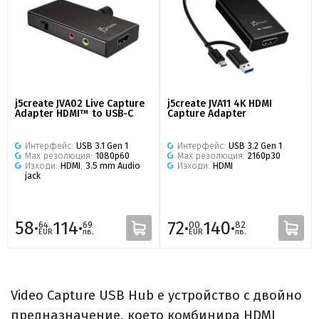
j5create JVA02 Live Capture
j5create JVA11 4K HDMI
Adapter HDMI™ to USB-C
Capture Adapter
Интерфейс:
USB 3.1 Gen 1
Интерфейс:
USB 3.2 Gen 1
Max резолюция:
1080p60
Max резолюция:
2160p30
Изходи:
HDMI
,
3.5 mm Audio
Изходи:
HDMI
jack
58·
114·
72·
140·
64
69
00
82
EUR
лв.
EUR
лв.
Video Capture USB Hub е устройство с двойно
предназначение, което комбинира HDMI